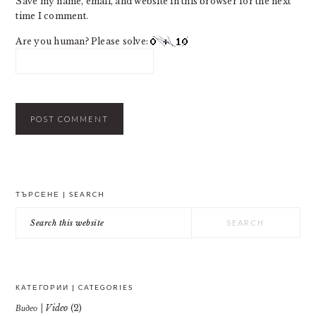
Save my name, email, and website in this browser for the next
time I comment.
Are you human? Please solve:
PRIMARY
ТЪРСЕНЕ | SEARCH
SIDEBAR
Search
this
website
КАТЕГОРИИ | CATEGORIES
Видео | Video
(2)