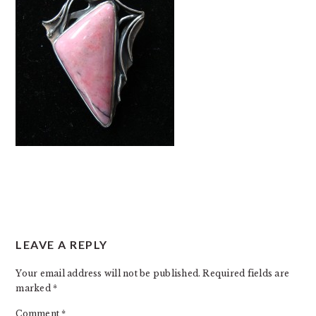
READER
LEAVE A REPLY
INTERACTIONS
Your email address will not be published.
Required fields are
marked
*
Comment
*