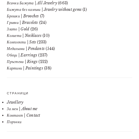
Всички Бижута | All Jewelry
(663)
Бижута без камъни | Jewelry without gems
(1)
Брошки | Brooches
(7)
Гривни | Bracelets
(24)
Злато | Gold
(26)
Колиета | Necklaces
(10)
Комплекти | Sets
(233)
Медальони | Pendants
(544)
Обеци | Earrings
(237)
Пръстени | Rings
(212)
Картини | Paintings
(38)
СТРАНИЦИ
Jewellery
За мен | About me
Контакт | Contact
Поръчки