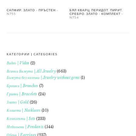
САПФИР, ЗЛАТО – ПРЪСТЕН –
БЯЛ КВАРЦ, ПЕРИДОТ, ПИРИТ,
N755
СРЕБРО, ЗЛАТО – КОМПЛЕКТ –
N754
КАТЕГОРИИ | CATEGORIES
FOOTER
Видео | Video
(2)
Всички Бижута | All Jewelry
(663)
Бижута без камъни | Jewelry without gems
(1)
Брошки | Brooches
(7)
Гривни | Bracelets
(24)
Злато | Gold
(26)
Колиета | Necklaces
(10)
Комплекти | Sets
(233)
Медальони | Pendants
(544)
Обеци | Earrings
(237)