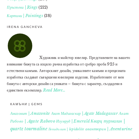
Пръстени | Rings
(212)
Картини | Paintings
(38)
IRENA GANCHEVA
Xудожник и майстор ювелир. Представените на вашето
внимание бижута са изцяло ръчна изработка от сребро проба 925 и
естествени камъни. Авторският дизайн, уникалните камъни и прецизната
изработка създават съвършени ювелирни изделия. Изработените от мен
бижута с авторски дизайн са уникати – бижута с характер, създадени в
единствен екземпляр.
Read More…
КАМЪНИ | GEMS
Ахат
Амазонит | Amazonite
Ахат Мадагаскар | Agate Madagascar
Кварц турмалин |
Рабово | Agate Rabovo
Изумруд | Emerald
quartz tourmaline
авантюрин | Aventurine
Лепидолит | lepidolite