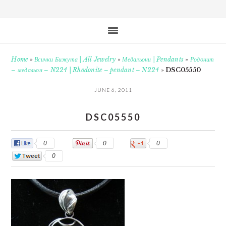
Home
»
Всички Бижута | All Jewelry
»
Медальони | Pendants
»
Родонит
– медальон – N224 | Rhodonite – pendant – N224
»
DSC05550
JUNE 6, 2011
DSC05550
0
0
0
0