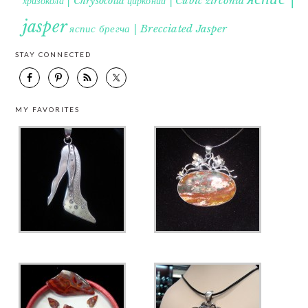
хризокола | Chrysocolla
цирконий | Cubic zirconia
jasper
яспис брегча | Brecciated Jasper
STAY CONNECTED
MY FAVORITES