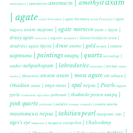
ахат
аметист | amethyst
аквамарин | aquamarine
| agate
ахат ботсвана | agate botswana
ахат българия | agate
ахат мароко | agate morocco
ахат с друза |
bulgaria
druzy agate
дендрит ахат |
гранати | Garnet
вогесит | vogesite
друза | druse
злато | gold
dendritic agate
камея | cameo
картини | paintings
кварц | quartz
кехлибар |
лабрадорит | labradorite
amber
ларимар | larimar
лунен
мъхов ахат | moss agate
обсидиан |
камък | Moonstone
опал | opal
перли | Pearls
Obsidian
оникс | onyx
пирит |
розов кварц |
родонит | rhodonite
pyrite
планински кристал
pink quartz
содалит | sodalite
сонора сънрайз | sonora sunrise
таитянска перла | tahitian pearl
тигрово око |
tiger's eye
халцедон | Chalcedony
тюркоаз | turquoise
яспис |