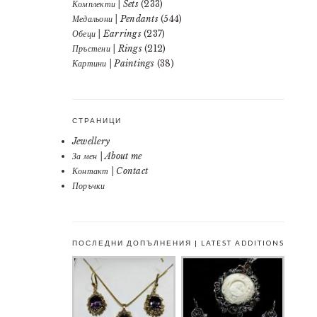
Комплекти | Sets
(233)
Медальони | Pendants
(544)
Обеци | Earrings
(237)
Пръстени | Rings
(212)
Картини | Paintings
(38)
СТРАНИЦИ
Jewellery
За мен | About me
Контакт | Contact
Поръчки
ПОСЛЕДНИ ДОПЪЛНЕНИЯ | LATEST ADDITIONS