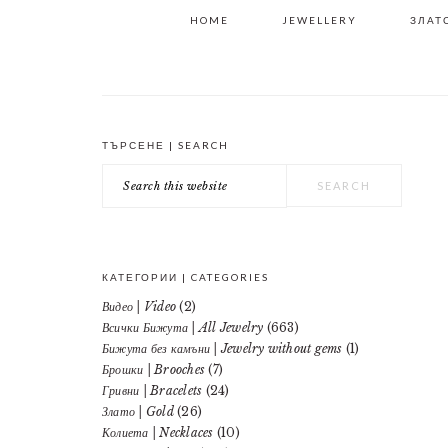
HOME
JEWELLERY
ЗЛАТО
ТЪРСЕНЕ | SEARCH
PRIMARY
Search
SIDEBAR
this
website
КАТЕГОРИИ | CATEGORIES
Видео | Video
(2)
Всички Бижута | All Jewelry
(663)
Бижута без камъни | Jewelry without gems
(1)
Брошки | Brooches
(7)
Гривни | Bracelets
(24)
Злато | Gold
(26)
Колиета | Necklaces
(10)