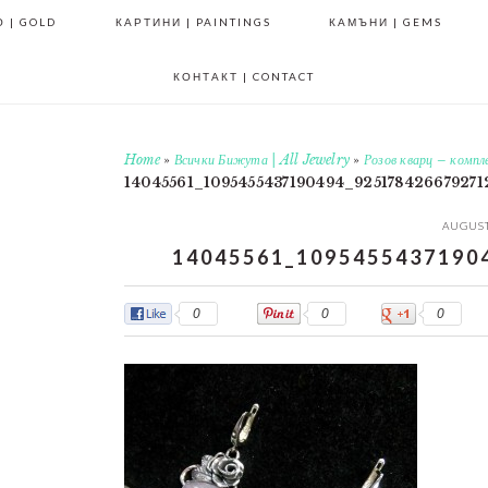
 | GOLD
КАРТИНИ | PAINTINGS
КАМЪНИ | GEMS
КОНТАКТ | CONTACT
Home
»
Всички Бижута | All Jewelry
»
Розов кварц – комп
14045561_1095455437190494_925178426679271
AUGUST
14045561_1095455437190
0
0
0