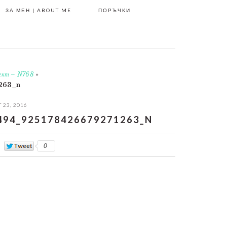
ЗА МЕН | ABOUT ME
ПОРЪЧКИ
лект – N768
»
263_n
 23, 2016
494_925178426679271263_N
0