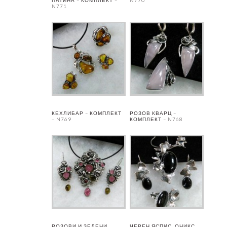
N771
КЕХЛИБАР – КОМПЛЕКТ
РОЗОВ КВАРЦ –
– N769
КОМПЛЕКТ – N768
РОЗОВИ И ЗЕЛЕНИ
ЧЕРЕН ЯСПИС, ОНИКС,