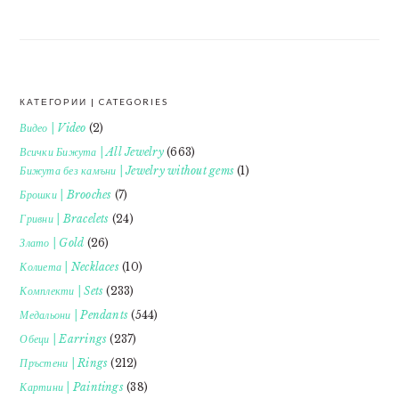
КАТЕГОРИИ | CATEGORIES
FOOTER
Видео | Video
(2)
Всички Бижута | All Jewelry
(663)
Бижута без камъни | Jewelry without gems
(1)
Брошки | Brooches
(7)
Гривни | Bracelets
(24)
Злато | Gold
(26)
Колиета | Necklaces
(10)
Комплекти | Sets
(233)
Медальони | Pendants
(544)
Обеци | Earrings
(237)
Пръстени | Rings
(212)
Картини | Paintings
(38)