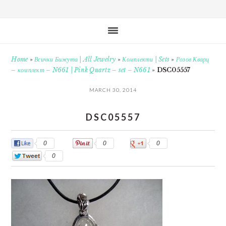
Home
»
Всички Бижута | All Jewelry
»
Комплекти | Sets
»
Розов Кварц
– комплект – N661 | Pink Quartz – set – N661
»
DSC05557
MARCH 30, 2014
DSC05557
0
0
0
0