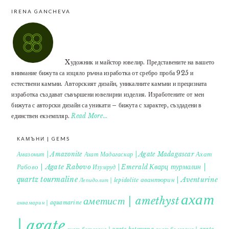
IRENA GANCHEVA
Xудожник и майстор ювелир. Представените на вашето
внимание бижута са изцяло ръчна изработка от сребро проба 925 и
естествени камъни. Авторският дизайн, уникалните камъни и прецизната
изработка създават съвършени ювелирни изделия. Изработените от мен
бижута с авторски дизайн са уникати – бижута с характер, създадени в
единствен екземпляр.
Read More…
КАМЪНИ | GEMS
Ахат
Амазонит | Amazonite
Ахат Мадагаскар | Agate Madagascar
Кварц турмалин |
Рабово | Agate Rabovo
Изумруд | Emerald
quartz tourmaline
авантюрин | Aventurine
Лепидолит | lepidolite
ахат
аметист | amethyst
аквамарин | aquamarine
| agate