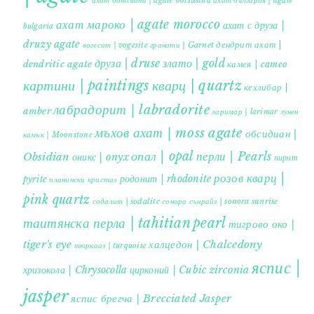
ахат ботсвана | agate botswana
ахат българия | agate
ахат мароко | agate morocco
ахат с друза |
bulgaria
druzy agate
дендрит ахат |
гранати | Garnet
вогесит | vogesite
друза | druse
злато | gold
dendritic agate
камея | cameo
картини | paintings
кварц | quartz
кехлибар |
лабрадорит | labradorite
amber
ларимар | larimar
лунен
мъхов ахат | moss agate
обсидиан |
камък | Moonstone
опал | opal
перли | Pearls
Obsidian
оникс | onyx
пирит |
розов кварц |
родонит | rhodonite
pyrite
планински кристал
pink quartz
содалит | sodalite
сонора сънрайз | sonora sunrise
таитянска перла | tahitian pearl
тигрово око |
tiger's eye
халцедон | Chalcedony
тюркоаз | turquoise
яспис |
хризокола | Chrysocolla
цирконий | Cubic zirconia
jasper
яспис брегча | Brecciated Jasper