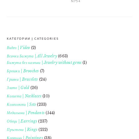
N754
КАТЕГОРИИ | CATEGORIES
FOOTER
Видео | Video
(2)
Всички Бижута | All Jewelry
(663)
Бижута без камъни | Jewelry without gems
(1)
Брошки | Brooches
(7)
Гривни | Bracelets
(24)
Злато | Gold
(26)
Колиета | Necklaces
(10)
Комплекти | Sets
(233)
Медальони | Pendants
(544)
Обеци | Earrings
(237)
Пръстени | Rings
(212)
Картини | Paintings
(38)