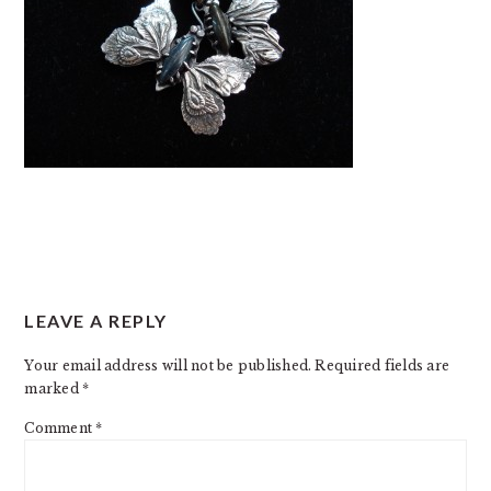
READER
LEAVE A REPLY
INTERACTIONS
Your email address will not be published.
Required fields are
marked
*
Comment
*