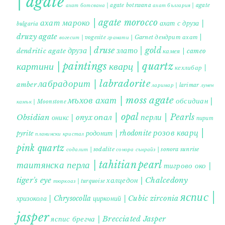
| agate
ахат ботсвана | agate botswana
ахат българия | agate
ахат мароко | agate morocco
ахат с друза |
bulgaria
druzy agate
дендрит ахат |
гранати | Garnet
вогесит | vogesite
друза | druse
злато | gold
dendritic agate
камея | cameo
картини | paintings
кварц | quartz
кехлибар |
лабрадорит | labradorite
amber
ларимар | larimar
лунен
мъхов ахат | moss agate
обсидиан |
камък | Moonstone
опал | opal
перли | Pearls
Obsidian
оникс | onyx
пирит |
розов кварц |
родонит | rhodonite
pyrite
планински кристал
pink quartz
содалит | sodalite
сонора сънрайз | sonora sunrise
таитянска перла | tahitian pearl
тигрово око |
tiger's eye
халцедон | Chalcedony
тюркоаз | turquoise
яспис |
хризокола | Chrysocolla
цирконий | Cubic zirconia
jasper
яспис брегча | Brecciated Jasper