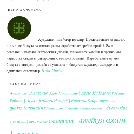
IRENA GANCHEVA
Xудожник и майстор ювелир. Представените на вашето
внимание бижута са изцяло ръчна изработка от сребро проба 925 и
естествени камъни. Авторският дизайн, уникалните камъни и прецизната
изработка създават съвършени ювелирни изделия. Изработените от мен
бижута с авторски дизайн са уникати – бижута с характер, създадени в
единствен екземпляр.
Read More…
КАМЪНИ | GEMS
Ахат
Амазонит | Amazonite
Ахат Мадагаскар | Agate Madagascar
Кварц турмалин |
Рабово | Agate Rabovo
Изумруд | Emerald
quartz tourmaline
авантюрин | Aventurine
Лепидолит | lepidolite
ахат
аметист | amethyst
аквамарин | aquamarine