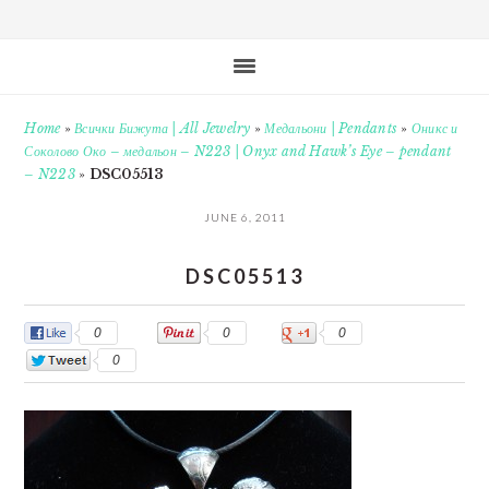
Home
»
Всички Бижута | All Jewelry
»
Медальони | Pendants
»
Оникс и
Соколово Око – медальон – N223 | Onyx and Hawk’s Eye – pendant
– N223
»
DSC05513
JUNE 6, 2011
DSC05513
0
0
0
0