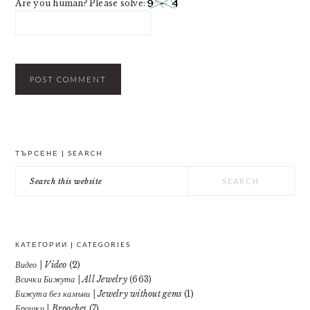
Are you human? Please solve:
PRIMARY
ТЪРСЕНЕ | SEARCH
SIDEBAR
Search
this
website
КАТЕГОРИИ | CATEGORIES
Видео | Video
(2)
Всички Бижута | All Jewelry
(663)
Бижута без камъни | Jewelry without gems
(1)
Брошки | Brooches
(7)