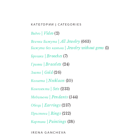
КАТЕГОРИИ | CATEGORIES
FOOTER
Видео | Video
(2)
Всички Бижута | All Jewelry
(663)
Бижута без камъни | Jewelry without gems
(1)
Брошки | Brooches
(7)
Гривни | Bracelets
(24)
Злато | Gold
(26)
Колиета | Necklaces
(10)
Комплекти | Sets
(233)
Медальони | Pendants
(544)
Обеци | Earrings
(237)
Пръстени | Rings
(212)
Картини | Paintings
(38)
IRENA GANCHEVA