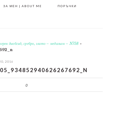
ЗА МЕН | ABOUT ME
ПОРЪЧКИ
черен диобсид, сребро, злато – медальон – N758
»
7692_n
20, 2016
05_934852940626267692_N
0