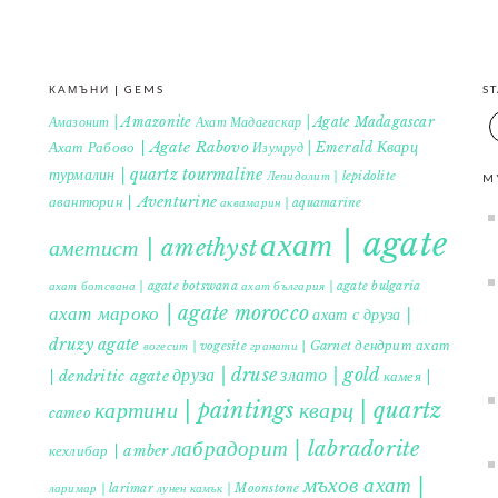
КАМЪНИ | GEMS
S
Амазонит | Amazonite
Ахат Мадагаскар | Agate Madagascar
Кварц
Ахат Рабово | Agate Rabovo
Изумруд | Emerald
турмалин | quartz tourmaline
Лепидолит | lepidolite
M
авантюрин | Aventurine
аквамарин | aquamarine
ахат | agate
аметист | amethyst
ахат ботсвана | agate botswana
ахат българия | agate bulgaria
ахат мароко | agate morocco
ахат с друза |
druzy agate
дендрит ахат
гранати | Garnet
вогесит | vogesite
друза | druse
злато | gold
| dendritic agate
камея |
картини | paintings
кварц | quartz
cameo
лабрадорит | labradorite
кехлибар | amber
мъхов ахат |
ларимар | larimar
лунен камък | Moonstone