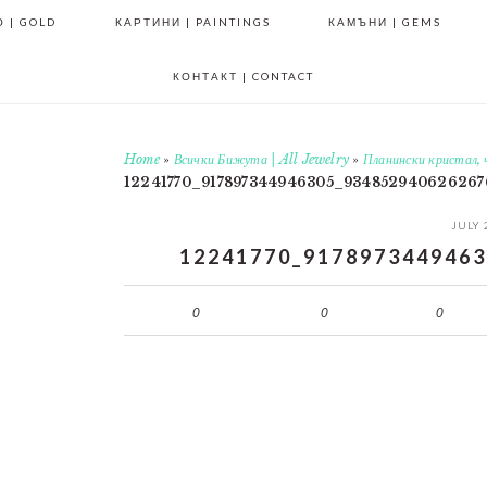
 | GOLD
КАРТИНИ | PAINTINGS
КАМЪНИ | GEMS
КОНТАКТ | CONTACT
Home
»
Всички Бижута | All Jewelry
»
Планински кристал, 
12241770_917897344946305_93485294062626
JULY 
12241770_9178973449463
0
0
0