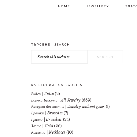
HOME
JEWELLERY
ЗЛАТО
ТЪРСЕНЕ | SEARCH
PRIMARY
Search
SIDEBAR
this
website
КАТЕГОРИИ | CATEGORIES
Видео | Video
(2)
Всички Бижута | All Jewelry
(663)
Бижута без камъни | Jewelry without gems
(1)
Брошки | Brooches
(7)
Гривни | Bracelets
(24)
Злато | Gold
(26)
Колиета | Necklaces
(10)