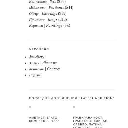
Комплекти | Sets
(233)
Медальони | Pendants
(544)
Обеци | Earrings
(237)
Пръстени | Rings
(212)
Картини | Paintings
(38)
СТРАНИЦИ
Jewellery
За мен | About me
Контакт | Contact
Поръчки
ПОСЛЕДНИ ДОПЪЛНЕНИЯ | LATEST ADDITIONS
АМЕТИСТ, ЗЛАТО –
ГРАВИРАНА КОСТ,
КОМПЛЕКТ – N777
ГРАНАТИ, КЕХЛИБАР,
СРЕБРО, ПАТИНА –
КОМПЛЕКТ – N776