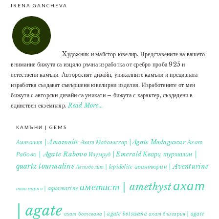
IRENA GANCHEVA
Xудожник и майстор ювелир. Представените на вашето
внимание бижута са изцяло ръчна изработка от сребро проба 925 и
естествени камъни. Авторският дизайн, уникалните камъни и прецизната
изработка създават съвършени ювелирни изделия. Изработените от мен
бижута с авторски дизайн са уникати – бижута с характер, създадени в
единствен екземпляр.
Read More…
КАМЪНИ | GEMS
Ахат
Амазонит | Amazonite
Ахат Мадагаскар | Agate Madagascar
Кварц турмалин |
Рабово | Agate Rabovo
Изумруд | Emerald
quartz tourmaline
авантюрин | Aventurine
Лепидолит | lepidolite
ахат
аметист | amethyst
аквамарин | aquamarine
| agate
ахат ботсвана | agate botswana
ахат българия | agate