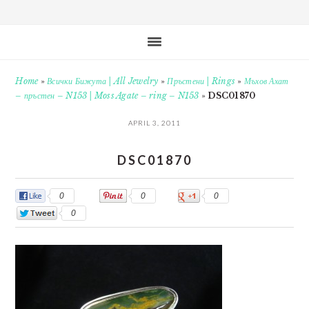
Home
»
Всички Бижута | All Jewelry
»
Пръстени | Rings
»
Мъхов Ахат
– пръстен – N153 | Moss Agate – ring – N153
»
DSC01870
APRIL 3, 2011
DSC01870
0
0
0
0