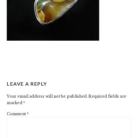
READER
LEAVE A REPLY
INTERACTIONS
Your email address will not be published.
Required fields are
marked
*
Comment
*