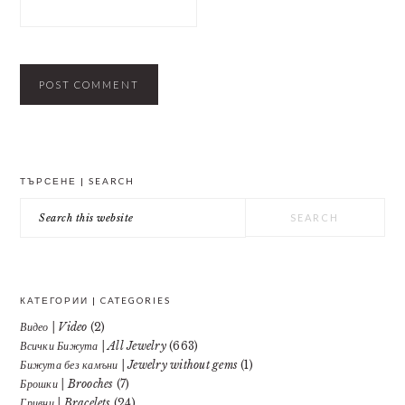
PRIMARY
ТЪРСЕНЕ | SEARCH
SIDEBAR
Search
this
website
КАТЕГОРИИ | CATEGORIES
Видео | Video
(2)
Всички Бижута | All Jewelry
(663)
Бижута без камъни | Jewelry without gems
(1)
Брошки | Brooches
(7)
Гривни | Bracelets
(24)