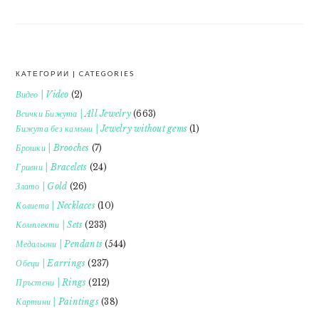
КАТЕГОРИИ | CATEGORIES
FOOTER
Видео | Video
(2)
Всички Бижута | All Jewelry
(663)
Бижута без камъни | Jewelry without gems
(1)
Брошки | Brooches
(7)
Гривни | Bracelets
(24)
Злато | Gold
(26)
Колиета | Necklaces
(10)
Комплекти | Sets
(233)
Медальони | Pendants
(544)
Обеци | Earrings
(237)
Пръстени | Rings
(212)
Картини | Paintings
(38)