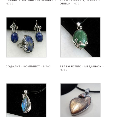
СРЕБРО С ПАТИНА – КОМПЛЕКТ –
ЗЛАТО, СРЕБРО, ПАТИНА –
N765
ОБЕЦИ – N764
СОДАЛИТ – КОМПЛЕКТ – N763
ЗЕЛЕН ЯСПИС – МЕДАЛЬОН –
N762