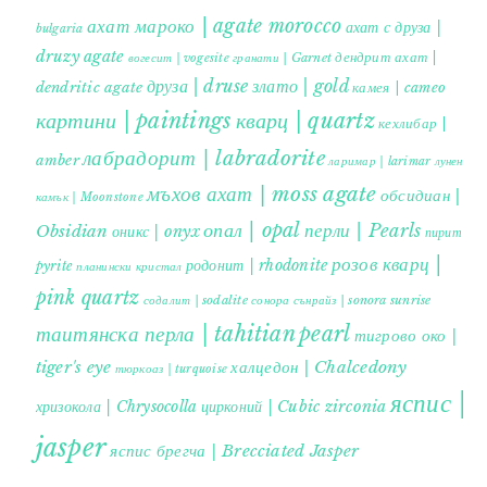
ахат мароко | agate morocco
ахат с друза |
bulgaria
druzy agate
дендрит ахат |
гранати | Garnet
вогесит | vogesite
друза | druse
злато | gold
dendritic agate
камея | cameo
картини | paintings
кварц | quartz
кехлибар |
лабрадорит | labradorite
amber
ларимар | larimar
лунен
мъхов ахат | moss agate
обсидиан |
камък | Moonstone
опал | opal
перли | Pearls
Obsidian
оникс | onyx
пирит |
розов кварц |
родонит | rhodonite
pyrite
планински кристал
pink quartz
содалит | sodalite
сонора сънрайз | sonora sunrise
таитянска перла | tahitian pearl
тигрово око |
tiger's eye
халцедон | Chalcedony
тюркоаз | turquoise
яспис |
хризокола | Chrysocolla
цирконий | Cubic zirconia
jasper
яспис брегча | Brecciated Jasper