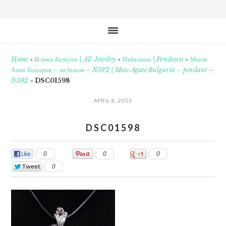
Home
»
Всички Бижута | All Jewelry
»
Медальони | Pendants
»
Мъхов
Ахат България – медальон – N592 | Moss Agate Bulgaria – pendant –
N592
»
DSC01598
APRIL 8, 2013
DSC01598
0
0
0
0