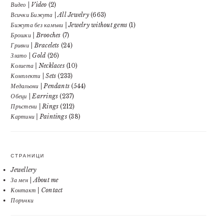
Видео | Video
(2)
Всички Бижута | All Jewelry
(663)
Бижута без камъни | Jewelry without gems
(1)
Брошки | Brooches
(7)
Гривни | Bracelets
(24)
Злато | Gold
(26)
Колиета | Necklaces
(10)
Комплекти | Sets
(233)
Медальони | Pendants
(544)
Обеци | Earrings
(237)
Пръстени | Rings
(212)
Картини | Paintings
(38)
СТРАНИЦИ
Jewellery
За мен | About me
Контакт | Contact
Поръчки