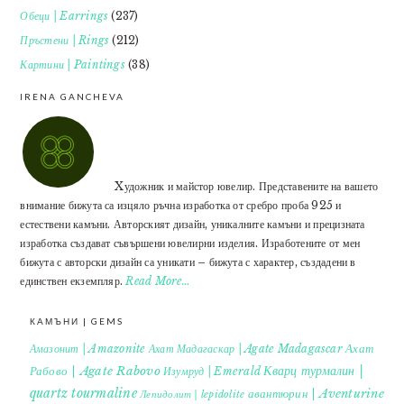
Обеци | Earrings
(237)
Пръстени | Rings
(212)
Картини | Paintings
(38)
IRENA GANCHEVA
Xудожник и майстор ювелир. Представените на вашето
внимание бижута са изцяло ръчна изработка от сребро проба 925 и
естествени камъни. Авторският дизайн, уникалните камъни и прецизната
изработка създават съвършени ювелирни изделия. Изработените от мен
бижута с авторски дизайн са уникати – бижута с характер, създадени в
единствен екземпляр.
Read More…
КАМЪНИ | GEMS
Ахат
Амазонит | Amazonite
Ахат Мадагаскар | Agate Madagascar
Кварц турмалин |
Рабово | Agate Rabovo
Изумруд | Emerald
quartz tourmaline
авантюрин | Aventurine
Лепидолит | lepidolite