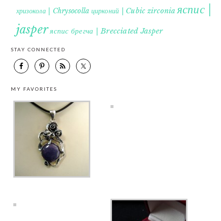
яспис |
хризокола | Chrysocolla
цирконий | Cubic zirconia
jasper
яспис брегча | Brecciated Jasper
STAY CONNECTED
MY FAVORITES