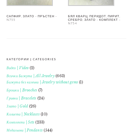
САПФИР, ЗЛАТО – ПРЪСТЕН –
БЯЛ КВАРЦ, ПЕРИДОТ, ПИРИТ,
N755
СРЕБРО, ЗЛАТО – КОМПЛЕКТ –
N754
КАТЕГОРИИ | CATEGORIES
FOOTER
Видео | Video
(2)
Всички Бижута | All Jewelry
(663)
Бижута без камъни | Jewelry without gems
(1)
Брошки | Brooches
(7)
Гривни | Bracelets
(24)
Злато | Gold
(26)
Колиета | Necklaces
(10)
Комплекти | Sets
(233)
Медальони | Pendants
(544)