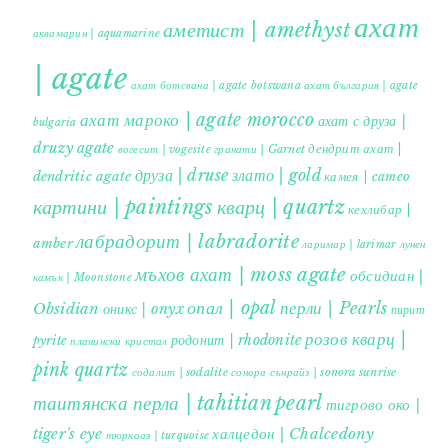
ахат
аметист | amethyst
аквамарин | aquamarine
| agate
ахат ботсвана | agate botswana
ахат българия | agate
ахат мароко | agate morocco
ахат с друза |
bulgaria
druzy agate
дендрит ахат |
гранати | Garnet
вогесит | vogesite
друза | druse
злато | gold
dendritic agate
камея | cameo
картини | paintings
кварц | quartz
кехлибар |
лабрадорит | labradorite
amber
ларимар | larimar
лунен
мъхов ахат | moss agate
обсидиан |
камък | Moonstone
опал | opal
перли | Pearls
Obsidian
оникс | onyx
пирит |
розов кварц |
родонит | rhodonite
pyrite
планински кристал
pink quartz
содалит | sodalite
сонора сънрайз | sonora sunrise
таитянска перла | tahitian pearl
тигрово око |
tiger's eye
халцедон | Chalcedony
тюркоаз | turquoise