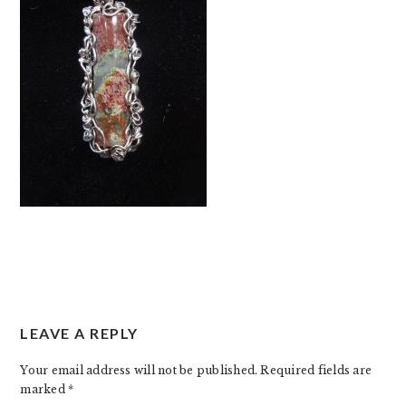
READER
LEAVE A REPLY
INTERACTIONS
Your email address will not be published.
Required fields are
marked
*