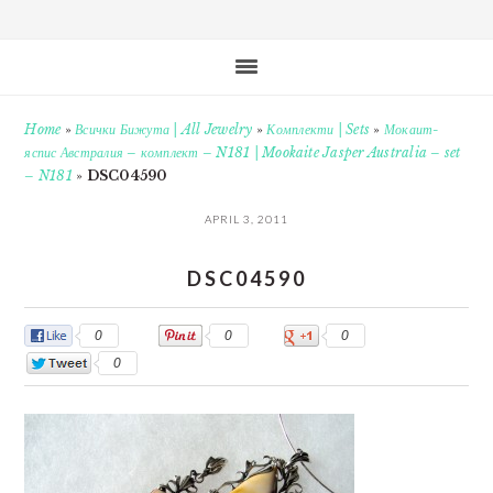
Home
»
Всички Бижута | All Jewelry
»
Комплекти | Sets
»
Мокаит-
яспис Австралия – комплект – N181 | Mookaite Jasper Australia – set
– N181
»
DSC04590
APRIL 3, 2011
DSC04590
0
0
0
0