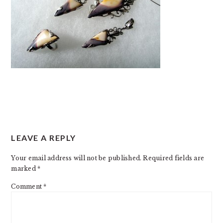
READER
LEAVE A REPLY
INTERACTIONS
Your email address will not be published.
Required fields are
marked
*
Comment
*