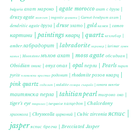
ахат мароко | agate morocco
ахат с друза |
bulgaria
druzy agate
дендрит ахат |
гранати | Garnet
вогесит | vogesite
друза | druse
злато | gold
dendritic agate
камея | cameo
картини | paintings
кварц | quartz
кехлибар |
лабрадорит | labradorite
amber
ларимар | larimar
лунен
мъхов ахат | moss agate
обсидиан |
камък | Moonstone
опал | opal
перли | Pearls
Obsidian
оникс | onyx
пирит |
розов кварц |
родонит | rhodonite
pyrite
планински кристал
pink quartz
содалит | sodalite
сонора сънрайз | sonora sunrise
таитянска перла | tahitian pearl
тигрово око |
tiger's eye
халцедон | Chalcedony
тюркоаз | turquoise
яспис |
хризокола | Chrysocolla
цирконий | Cubic zirconia
jasper
яспис брегча | Brecciated Jasper