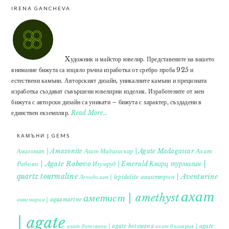
IRENA GANCHEVA
Xудожник и майстор ювелир. Представените на вашето
внимание бижута са изцяло ръчна изработка от сребро проба 925 и
естествени камъни. Авторският дизайн, уникалните камъни и прецизната
изработка създават съвършени ювелирни изделия. Изработените от мен
бижута с авторски дизайн са уникати – бижута с характер, създадени в
единствен екземпляр.
Read More…
КАМЪНИ | GEMS
Ахат
Амазонит | Amazonite
Ахат Мадагаскар | Agate Madagascar
Кварц турмалин |
Рабово | Agate Rabovo
Изумруд | Emerald
quartz tourmaline
авантюрин | Aventurine
Лепидолит | lepidolite
ахат
аметист | amethyst
аквамарин | aquamarine
| agate
ахат ботсвана | agate botswana
ахат българия | agate