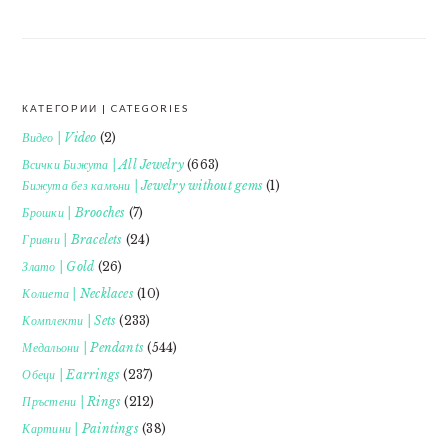
КАТЕГОРИИ | CATEGORIES
FOOTER
Видео | Video
(2)
Всички Бижута | All Jewelry
(663)
Бижута без камъни | Jewelry without gems
(1)
Брошки | Brooches
(7)
Гривни | Bracelets
(24)
Злато | Gold
(26)
Колиета | Necklaces
(10)
Комплекти | Sets
(233)
Медальони | Pendants
(544)
Обеци | Earrings
(237)
Пръстени | Rings
(212)
Картини | Paintings
(38)