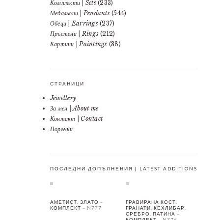
Комплекти | Sets
(233)
Медальони | Pendants
(544)
Обеци | Earrings
(237)
Пръстени | Rings
(212)
Картини | Paintings
(38)
СТРАНИЦИ
Jewellery
За мен | About me
Контакт | Contact
Поръчки
ПОСЛЕДНИ ДОПЪЛНЕНИЯ | LATEST ADDITIONS
АМЕТИСТ, ЗЛАТО –
ГРАВИРАНА КОСТ,
КОМПЛЕКТ – N777
ГРАНАТИ, КЕХЛИБАР,
СРЕБРО, ПАТИНА –
КОМПЛЕКТ – N776