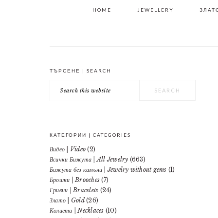
HOME
JEWELLERY
ЗЛАТО
ТЪРСЕНЕ | SEARCH
PRIMARY
Search
SIDEBAR
this
website
КАТЕГОРИИ | CATEGORIES
Видео | Video
(2)
Всички Бижута | All Jewelry
(663)
Бижута без камъни | Jewelry without gems
(1)
Брошки | Brooches
(7)
Гривни | Bracelets
(24)
Злато | Gold
(26)
Колиета | Necklaces
(10)