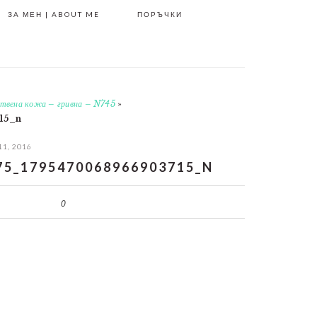
ЗА МЕН | ABOUT ME
ПОРЪЧКИ
ествена кожа – гривна – N745
»
15_n
11, 2016
75_1795470068966903715_N
0