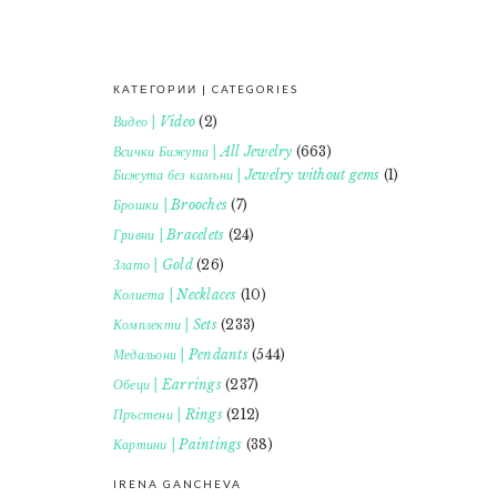
КАТЕГОРИИ | CATEGORIES
FOOTER
Видео | Video
(2)
Всички Бижута | All Jewelry
(663)
Бижута без камъни | Jewelry without gems
(1)
Брошки | Brooches
(7)
Гривни | Bracelets
(24)
Злато | Gold
(26)
Колиета | Necklaces
(10)
Комплекти | Sets
(233)
Медальони | Pendants
(544)
Обеци | Earrings
(237)
Пръстени | Rings
(212)
Картини | Paintings
(38)
IRENA GANCHEVA