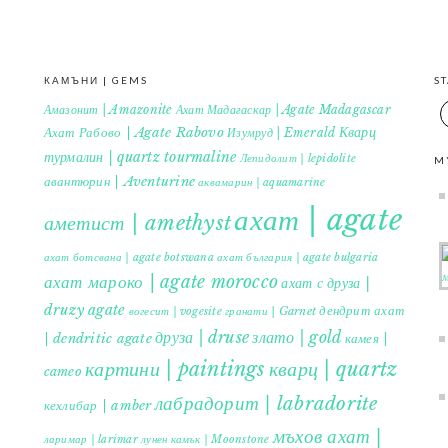
КАМЪНИ | GEMS
S
Амазонит | Amazonite
Ахат Мадагаскар | Agate Madagascar
Кварц
Ахат Рабово | Agate Rabovo
Изумруд | Emerald
турмалин | quartz tourmaline
Лепидолит | lepidolite
M
авантюрин | Aventurine
аквамарин | aquamarine
ахат | agate
аметист | amethyst
ахат ботсвана | agate botswana
ахат българия | agate bulgaria
ахат мароко | agate morocco
ахат с друза |
druzy agate
дендрит ахат
гранати | Garnet
вогесит | vogesite
друза | druse
злато | gold
| dendritic agate
камея |
картини | paintings
кварц | quartz
cameo
лабрадорит | labradorite
кехлибар | amber
мъхов ахат |
ларимар | larimar
лунен камък | Moonstone