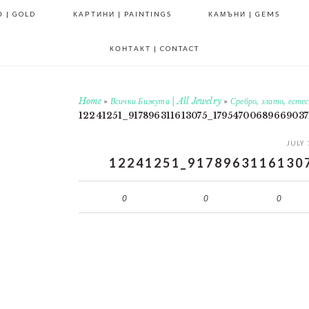
 | GOLD
КАРТИНИ | PAINTINGS
КАМЪНИ | GEMS
КОНТАКТ | CONTACT
Home
»
Всички Бижута | All Jewelry
»
Сребро, злато, ест
12241251_917896311613075_17954700689669037
JULY 
12241251_9178963116130
0
0
0