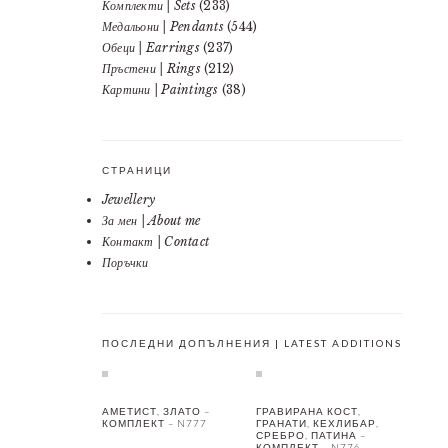
Комплекти | Sets
(233)
Медальони | Pendants
(544)
Обеци | Earrings
(237)
Пръстени | Rings
(212)
Картини | Paintings
(38)
СТРАНИЦИ
Jewellery
За мен | About me
Контакт | Contact
Поръчки
ПОСЛЕДНИ ДОПЪЛНЕНИЯ | LATEST ADDITIONS
АМЕТИСТ, ЗЛАТО –
ГРАВИРАНА КОСТ,
КОМПЛЕКТ – N777
ГРАНАТИ, КЕХЛИБАР,
СРЕБРО, ПАТИНА –
КОМПЛЕКТ – N776