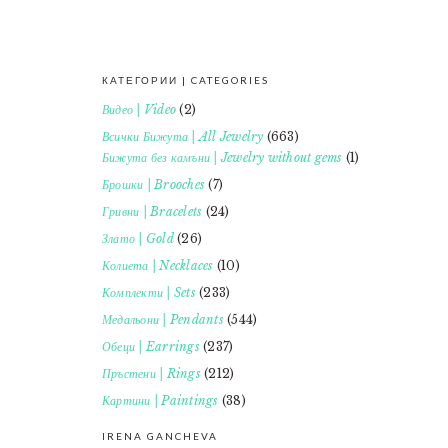
КАТЕГОРИИ | CATEGORIES
FOOTER
Видео | Video
(2)
Всички Бижута | All Jewelry
(663)
Бижута без камъни | Jewelry without gems
(1)
Брошки | Brooches
(7)
Гривни | Bracelets
(24)
Злато | Gold
(26)
Колиета | Necklaces
(10)
Комплекти | Sets
(233)
Медальони | Pendants
(544)
Обеци | Earrings
(237)
Пръстени | Rings
(212)
Картини | Paintings
(38)
IRENA GANCHEVA