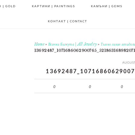
 | GOLD
КАРТИНИ | PAINTINGS
КАМЪНИ | GEMS
КОНТАКТ | CONTACT
Home
»
Всички Бижута | All Jewelry
»
Тъмно лилав лепидол
13692487_1071686062900765_52186316898207
AUGUST
13692487_10716860629007
0
0
0