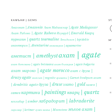
КАМЪНИ | GEMS
S
Амазонит | Amazonite
Ахат Мадагаскар | Agate Madagascar
Кварц
Ахат Рабово | Agate Rabovo
Изумруд | Emerald
турмалин | quartz tourmaline
Лепидолит | lepidolite
M
авантюрин | Aventurine
аквамарин | aquamarine
ахат | agate
аметист | amethyst
ахат ботсвана | agate botswana
ахат българия | agate bulgaria
ахат мароко | agate morocco
ахат с друза |
druzy agate
дендрит ахат
гранати | Garnet
вогесит | vogesite
друза | druse
злато | gold
| dendritic agate
камея |
картини | paintings
кварц | quartz
cameo
лабрадорит | labradorite
кехлибар | amber
мъхов ахат |
ларимар | larimar
лунен камък | Moonstone