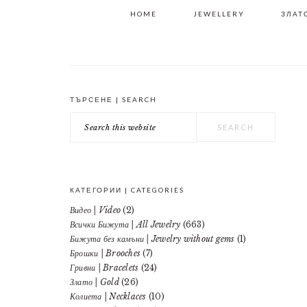
HOME
JEWELLERY
ЗЛАТО
ТЪРСЕНЕ | SEARCH
PRIMARY
Search
SIDEBAR
this
website
КАТЕГОРИИ | CATEGORIES
Видео | Video
(2)
Всички Бижута | All Jewelry
(663)
Бижута без камъни | Jewelry without gems
(1)
Брошки | Brooches
(7)
Гривни | Bracelets
(24)
Злато | Gold
(26)
Колиета | Necklaces
(10)