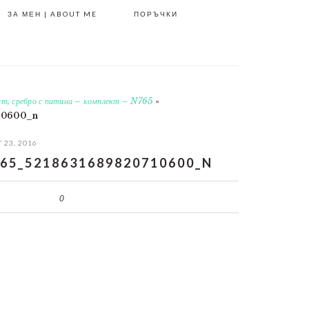
ЗА МЕН | ABOUT ME
ПОРЪЧКИ
ит, сребро с патина – комплект – N765
»
10600_n
 23, 2016
65_5218631689820710600_N
0