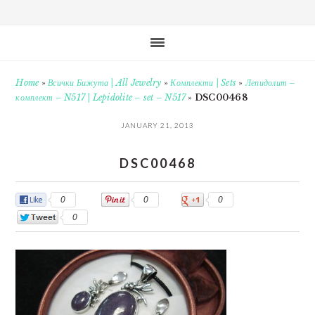
Home
»
Всички Бижута | All Jewelry
»
Комплекти | Sets
»
Лепидолит –
комплект – N517 | Lepidolite – set – N517
»
DSC00468
JANUARY 21, 2013
DSC00468
0
0
0
0