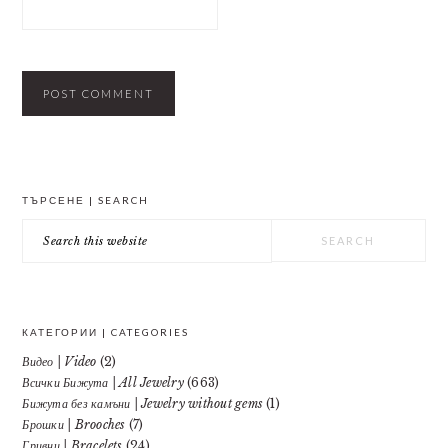
PRIMARY
ТЪРСЕНЕ | SEARCH
SIDEBAR
Search
this
website
КАТЕГОРИИ | CATEGORIES
Видео | Video
(2)
Всички Бижута | All Jewelry
(663)
Бижута без камъни | Jewelry without gems
(1)
Брошки | Brooches
(7)
Гривни | Bracelets
(24)