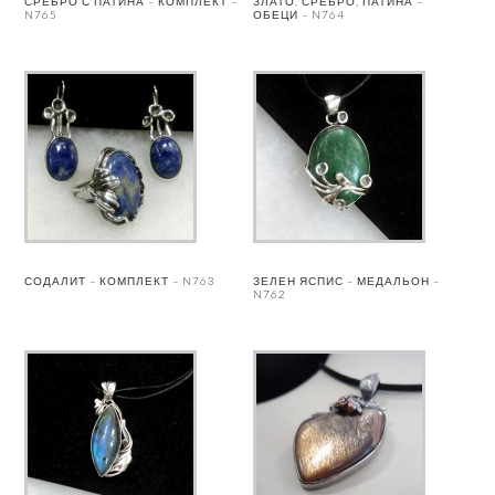
СРЕБРО С ПАТИНА – КОМПЛЕКТ –
ЗЛАТО, СРЕБРО, ПАТИНА –
N765
ОБЕЦИ – N764
СОДАЛИТ – КОМПЛЕКТ – N763
ЗЕЛЕН ЯСПИС – МЕДАЛЬОН –
N762