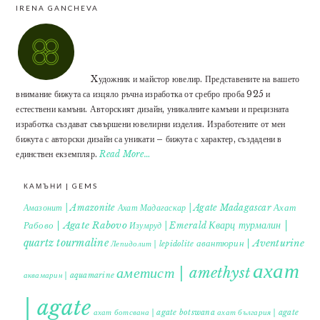
IRENA GANCHEVA
Xудожник и майстор ювелир. Представените на вашето
внимание бижута са изцяло ръчна изработка от сребро проба 925 и
естествени камъни. Авторският дизайн, уникалните камъни и прецизната
изработка създават съвършени ювелирни изделия. Изработените от мен
бижута с авторски дизайн са уникати – бижута с характер, създадени в
единствен екземпляр.
Read More…
КАМЪНИ | GEMS
Ахат
Амазонит | Amazonite
Ахат Мадагаскар | Agate Madagascar
Кварц турмалин |
Рабово | Agate Rabovo
Изумруд | Emerald
quartz tourmaline
авантюрин | Aventurine
Лепидолит | lepidolite
ахат
аметист | amethyst
аквамарин | aquamarine
| agate
ахат ботсвана | agate botswana
ахат българия | agate