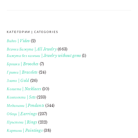
КАТЕГОРИИ | CATEGORIES
FOOTER
Видео | Video
(2)
Всички Бижута | All Jewelry
(663)
Бижута без камъни | Jewelry without gems
(1)
Брошки | Brooches
(7)
Гривни | Bracelets
(24)
Злато | Gold
(26)
Колиета | Necklaces
(10)
Комплекти | Sets
(233)
Медальони | Pendants
(544)
Обеци | Earrings
(237)
Пръстени | Rings
(212)
Картини | Paintings
(38)