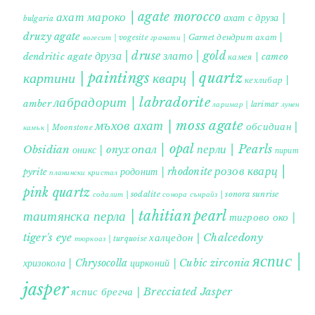
ахат мароко | agate morocco
ахат с друза |
bulgaria
druzy agate
дендрит ахат |
гранати | Garnet
вогесит | vogesite
друза | druse
злато | gold
dendritic agate
камея | cameo
картини | paintings
кварц | quartz
кехлибар |
лабрадорит | labradorite
amber
ларимар | larimar
лунен
мъхов ахат | moss agate
обсидиан |
камък | Moonstone
опал | opal
перли | Pearls
Obsidian
оникс | onyx
пирит |
розов кварц |
родонит | rhodonite
pyrite
планински кристал
pink quartz
содалит | sodalite
сонора сънрайз | sonora sunrise
таитянска перла | tahitian pearl
тигрово око |
tiger's eye
халцедон | Chalcedony
тюркоаз | turquoise
яспис |
хризокола | Chrysocolla
цирконий | Cubic zirconia
jasper
яспис брегча | Brecciated Jasper