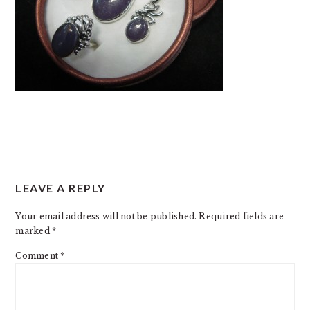
READER
LEAVE A REPLY
INTERACTIONS
Your email address will not be published.
Required fields are
marked
*
Comment
*