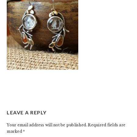
READER
LEAVE A REPLY
INTERACTIONS
Your email address will not be published.
Required fields are
marked
*