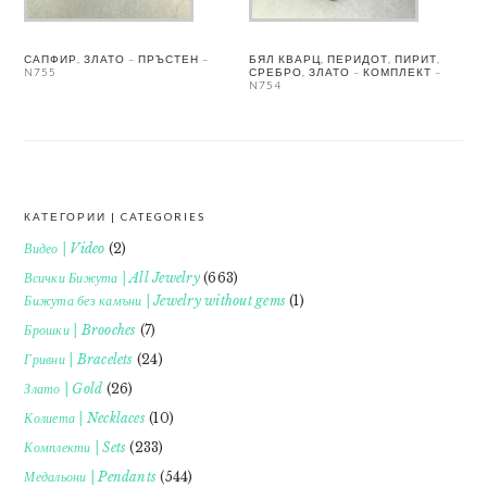
САПФИР, ЗЛАТО – ПРЪСТЕН –
БЯЛ КВАРЦ, ПЕРИДОТ, ПИРИТ,
N755
СРЕБРО, ЗЛАТО – КОМПЛЕКТ –
N754
КАТЕГОРИИ | CATEGORIES
FOOTER
Видео | Video
(2)
Всички Бижута | All Jewelry
(663)
Бижута без камъни | Jewelry without gems
(1)
Брошки | Brooches
(7)
Гривни | Bracelets
(24)
Злато | Gold
(26)
Колиета | Necklaces
(10)
Комплекти | Sets
(233)
Медальони | Pendants
(544)