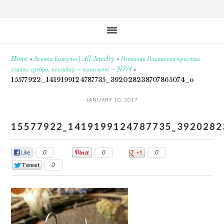
Home
»
Всички Бижута | All Jewelry
»
Инталии Планински кристал,
злато, сребро, кехлибар – комплект – N774
»
15577922_1419199124787735_392028238707865074_o
JANUARY 10, 2017
15577922_1419199124787735_392028
0
0
0
0