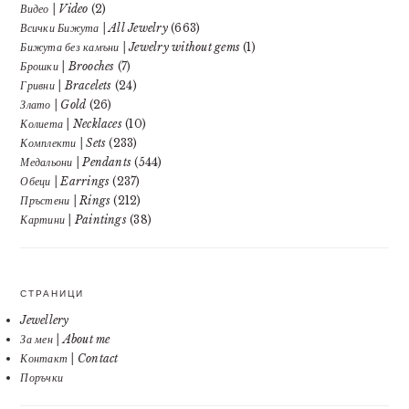
Видео | Video
(2)
Всички Бижута | All Jewelry
(663)
Бижута без камъни | Jewelry without gems
(1)
Брошки | Brooches
(7)
Гривни | Bracelets
(24)
Злато | Gold
(26)
Колиета | Necklaces
(10)
Комплекти | Sets
(233)
Медальони | Pendants
(544)
Обеци | Earrings
(237)
Пръстени | Rings
(212)
Картини | Paintings
(38)
СТРАНИЦИ
Jewellery
За мен | About me
Контакт | Contact
Поръчки