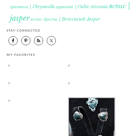
яспис |
хризокола | Chrysocolla
цирконий | Cubic zirconia
jasper
яспис брегча | Brecciated Jasper
STAY CONNECTED
MY FAVORITES