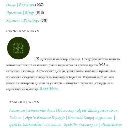
Обеци | Earrings
(237)
Пръстени | Rings
(212)
Картини | Paintings
(38)
IRENA GANCHEVA
Xудожник и майстор ювелир. Представените на вашето
внимание бижута са изцяло ръчна изработка от сребро проба 925 и
естествени камъни. Авторският дизайн, уникалните камъни и прецизната
изработка създават съвършени ювелирни изделия. Изработените от мен
бижута с авторски дизайн са уникати – бижута с характер, създадени в
единствен екземпляр.
Read More…
КАМЪНИ | GEMS
Ахат
Амазонит | Amazonite
Ахат Мадагаскар | Agate Madagascar
Кварц турмалин |
Рабово | Agate Rabovo
Изумруд | Emerald
quartz tourmaline
авантюрин | Aventurine
Лепидолит | lepidolite