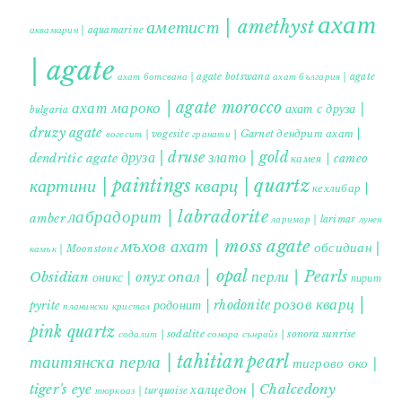
ахат
аметист | amethyst
аквамарин | aquamarine
| agate
ахат ботсвана | agate botswana
ахат българия | agate
ахат мароко | agate morocco
ахат с друза |
bulgaria
druzy agate
дендрит ахат |
гранати | Garnet
вогесит | vogesite
друза | druse
злато | gold
dendritic agate
камея | cameo
картини | paintings
кварц | quartz
кехлибар |
лабрадорит | labradorite
amber
ларимар | larimar
лунен
мъхов ахат | moss agate
обсидиан |
камък | Moonstone
опал | opal
перли | Pearls
Obsidian
оникс | onyx
пирит |
розов кварц |
родонит | rhodonite
pyrite
планински кристал
pink quartz
содалит | sodalite
сонора сънрайз | sonora sunrise
таитянска перла | tahitian pearl
тигрово око |
tiger's eye
халцедон | Chalcedony
тюркоаз | turquoise