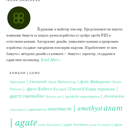
IRENA GANCHEVA
Xудожник и майстор ювелир. Представените на вашето
внимание бижута са изцяло ръчна изработка от сребро проба 925 и
естествени камъни. Авторският дизайн, уникалните камъни и прецизната
изработка създават съвършени ювелирни изделия. Изработените от мен
бижута с авторски дизайн са уникати – бижута с характер, създадени в
единствен екземпляр.
Read More…
КАМЪНИ | GEMS
Ахат
Амазонит | Amazonite
Ахат Мадагаскар | Agate Madagascar
Кварц турмалин |
Рабово | Agate Rabovo
Изумруд | Emerald
quartz tourmaline
авантюрин | Aventurine
Лепидолит | lepidolite
ахат
аметист | amethyst
аквамарин | aquamarine
| agate
ахат ботсвана | agate botswana
ахат българия | agate