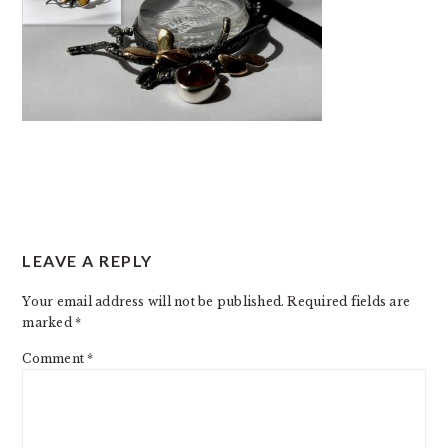
READER
LEAVE A REPLY
INTERACTIONS
Your email address will not be published.
Required fields are
marked
*
Comment
*