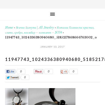
Home
»
Всички Бижута | All Jewelry
»
Инталии Планински кристал,
злато, сребро, кехлибар – комплект – N774
»
11947743_1024336380940680_5185217868666763002_o
JANUARY 10, 2017
11947743_1024336380940680_518521
0
0
0
0