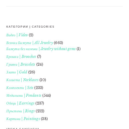
КАТЕГОРИИ | CATEGORIES
FOOTER
Видео | Video
(2)
Всички Бижута | All Jewelry
(663)
Бижута без камъни | Jewelry without gems
(1)
Брошки | Brooches
(7)
Гривни | Bracelets
(24)
Злато | Gold
(26)
Колиета | Necklaces
(10)
Комплекти | Sets
(233)
Медальони | Pendants
(544)
Обеци | Earrings
(237)
Пръстени | Rings
(212)
Картини | Paintings
(38)