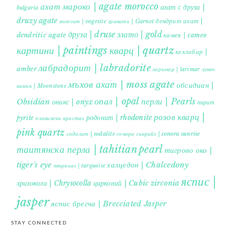
ахат мароко | agate morocco
ахат с друза |
bulgaria
druzy agate
дендрит ахат |
гранати | Garnet
вогесит | vogesite
друза | druse
злато | gold
dendritic agate
камея | cameo
картини | paintings
кварц | quartz
кехлибар |
лабрадорит | labradorite
amber
ларимар | larimar
лунен
мъхов ахат | moss agate
обсидиан |
камък | Moonstone
опал | opal
перли | Pearls
Obsidian
оникс | onyx
пирит |
розов кварц |
родонит | rhodonite
pyrite
планински кристал
pink quartz
содалит | sodalite
сонора сънрайз | sonora sunrise
таитянска перла | tahitian pearl
тигрово око |
tiger's eye
халцедон | Chalcedony
тюркоаз | turquoise
яспис |
хризокола | Chrysocolla
цирконий | Cubic zirconia
jasper
яспис брегча | Brecciated Jasper
STAY CONNECTED