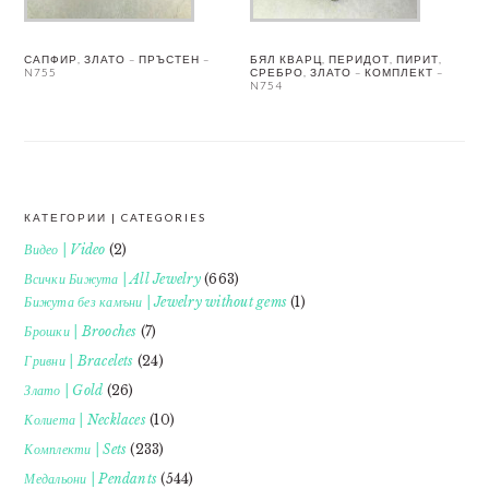
САПФИР, ЗЛАТО – ПРЪСТЕН –
БЯЛ КВАРЦ, ПЕРИДОТ, ПИРИТ,
N755
СРЕБРО, ЗЛАТО – КОМПЛЕКТ –
N754
КАТЕГОРИИ | CATEGORIES
FOOTER
Видео | Video
(2)
Всички Бижута | All Jewelry
(663)
Бижута без камъни | Jewelry without gems
(1)
Брошки | Brooches
(7)
Гривни | Bracelets
(24)
Злато | Gold
(26)
Колиета | Necklaces
(10)
Комплекти | Sets
(233)
Медальони | Pendants
(544)