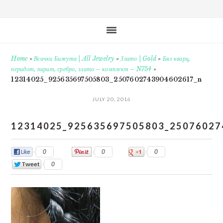
Home
»
Всички Бижута | All Jewelry
»
Злато | Gold
»
Бял кварц,
перидот, пирит, сребро, злато – комплект – N754
»
12314025_925635697505803_2507602743904602617_n
JULY 20, 2016
12314025_925635697505803_25076027
0
0
0
0