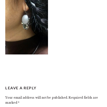
READER
LEAVE A REPLY
INTERACTIONS
Your email address will not be published.
Required fields are
marked
*