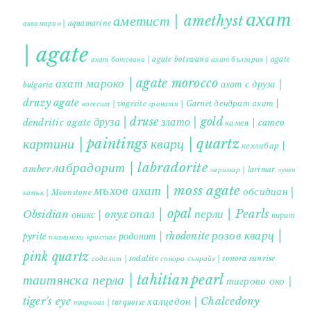
ахат
аметист | amethyst
аквамарин | aquamarine
| agate
ахат ботсвана | agate botswana
ахат българия | agate
ахат мароко | agate morocco
ахат с друза |
bulgaria
druzy agate
дендрит ахат |
гранати | Garnet
вогесит | vogesite
друза | druse
злато | gold
dendritic agate
камея | cameo
картини | paintings
кварц | quartz
кехлибар |
лабрадорит | labradorite
amber
ларимар | larimar
лунен
мъхов ахат | moss agate
обсидиан |
камък | Moonstone
опал | opal
перли | Pearls
Obsidian
оникс | onyx
пирит |
розов кварц |
родонит | rhodonite
pyrite
планински кристал
pink quartz
содалит | sodalite
сонора сънрайз | sonora sunrise
таитянска перла | tahitian pearl
тигрово око |
tiger's eye
халцедон | Chalcedony
тюркоаз | turquoise