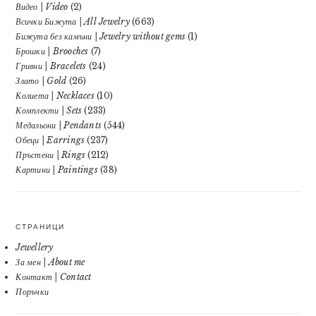
Видео | Video
(2)
Всички Бижута | All Jewelry
(663)
Бижута без камъни | Jewelry without gems
(1)
Брошки | Brooches
(7)
Гривни | Bracelets
(24)
Злато | Gold
(26)
Колиета | Necklaces
(10)
Комплекти | Sets
(233)
Медальони | Pendants
(544)
Обеци | Earrings
(237)
Пръстени | Rings
(212)
Картини | Paintings
(38)
СТРАНИЦИ
Jewellery
За мен | About me
Контакт | Contact
Поръчки