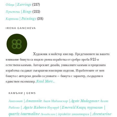
Обеци | Earrings
(237)
Пръстени | Rings
(212)
Картини | Paintings
(38)
IRENA GANCHEVA
Xудожник и майстор ювелир. Представените на вашето
внимание бижута са изцяло ръчна изработка от сребро проба 925 и
естествени камъни. Авторският дизайн, уникалните камъни и прецизната
изработка създават съвършени ювелирни изделия. Изработените от мен
бижута с авторски дизайн са уникати – бижута с характер, създадени в
единствен екземпляр.
Read More…
КАМЪНИ | GEMS
Ахат
Амазонит | Amazonite
Ахат Мадагаскар | Agate Madagascar
Кварц турмалин |
Рабово | Agate Rabovo
Изумруд | Emerald
quartz tourmaline
авантюрин | Aventurine
Лепидолит | lepidolite