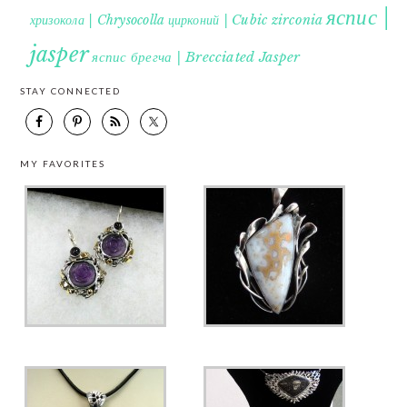
яспис |
хризокола | Chrysocolla
цирконий | Cubic zirconia
jasper
яспис брегча | Brecciated Jasper
STAY CONNECTED
MY FAVORITES