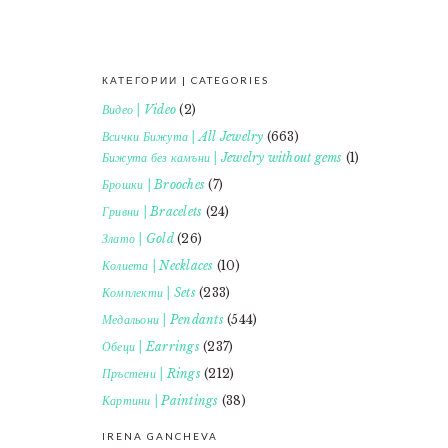
КАТЕГОРИИ | CATEGORIES
FOOTER
Видео | Video
(2)
Всички Бижута | All Jewelry
(663)
Бижута без камъни | Jewelry without gems
(1)
Брошки | Brooches
(7)
Гривни | Bracelets
(24)
Злато | Gold
(26)
Колиета | Necklaces
(10)
Комплекти | Sets
(233)
Медальони | Pendants
(544)
Обеци | Earrings
(237)
Пръстени | Rings
(212)
Картини | Paintings
(38)
IRENA GANCHEVA