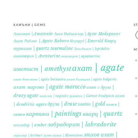
КАМЪНИ | GEMS
S
Амазонит | Amazonite
Ахат Мадагаскар | Agate Madagascar
Кварц
Ахат Рабово | Agate Rabovo
Изумруд | Emerald
турмалин | quartz tourmaline
Лепидолит | lepidolite
M
авантюрин | Aventurine
аквамарин | aquamarine
ахат | agate
аметист | amethyst
ахат ботсвана | agate botswana
ахат българия | agate bulgaria
ахат мароко | agate morocco
ахат с друза |
druzy agate
дендрит ахат
гранати | Garnet
вогесит | vogesite
друза | druse
злато | gold
| dendritic agate
камея |
картини | paintings
кварц | quartz
cameo
лабрадорит | labradorite
кехлибар | amber
мъхов ахат |
ларимар | larimar
лунен камък | Moonstone