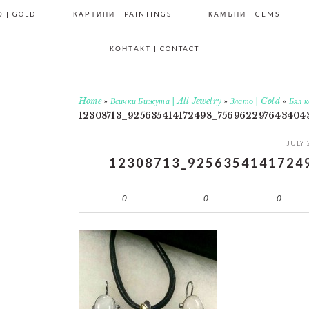
 | GOLD
КАРТИНИ | PAINTINGS
КАМЪНИ | GEMS
КОНТАКТ | CONTACT
Home
»
Всички Бижута | All Jewelry
»
Злато | Gold
»
Бял к
12308713_925635414172498_756962297643404
JULY 
12308713_9256354141724
0
0
0