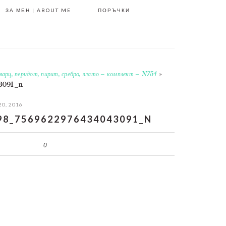
ЗА МЕН | ABOUT ME
ПОРЪЧКИ
варц, перидот, пирит, сребро, злато – комплект – N754
»
3091_n
20, 2016
98_7569622976434043091_N
0