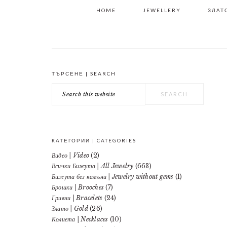
HOME
JEWELLERY
ЗЛАТО
ТЪРСЕНЕ | SEARCH
PRIMARY
Search
SIDEBAR
this
website
КАТЕГОРИИ | CATEGORIES
Видео | Video
(2)
Всички Бижута | All Jewelry
(663)
Бижута без камъни | Jewelry without gems
(1)
Брошки | Brooches
(7)
Гривни | Bracelets
(24)
Злато | Gold
(26)
Колиета | Necklaces
(10)