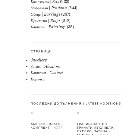
Комплекти | Sets
(233)
Медальони | Pendants
(544)
Обеци | Earrings
(237)
Пръстени | Rings
(212)
Картини | Paintings
(38)
СТРАНИЦИ
Jewellery
За мен | About me
Контакт | Contact
Поръчки
ПОСЛЕДНИ ДОПЪЛНЕНИЯ | LATEST ADDITIONS
АМЕТИСТ, ЗЛАТО –
ГРАВИРАНА КОСТ,
КОМПЛЕКТ – N777
ГРАНАТИ, КЕХЛИБАР,
СРЕБРО, ПАТИНА –
КОМПЛЕКТ – N776