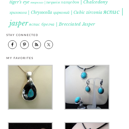
tiger's eye
халцедон | Chalcedony
тюркоаз | turquoise
яспис |
хризокола | Chrysocolla
цирконий | Cubic zirconia
jasper
яспис брегча | Brecciated Jasper
STAY CONNECTED
MY FAVORITES