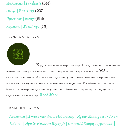
Медальони | Pendants
(544)
Обеци | Earrings
(237)
Пръстени | Rings
(212)
Картини | Paintings
(38)
IRENA GANCHEVA
Xудожник и майстор ювелир. Представените на вашето
внимание бижута са изцяло ръчна изработка от сребро проба 925 и
естествени камъни. Авторският дизайн, уникалните камъни и прецизната
изработка създават съвършени ювелирни изделия. Изработените от мен
бижута с авторски дизайн са уникати – бижута с характер, създадени в
единствен екземпляр.
Read More…
КАМЪНИ | GEMS
Ахат
Амазонит | Amazonite
Ахат Мадагаскар | Agate Madagascar
Кварц турмалин |
Рабово | Agate Rabovo
Изумруд | Emerald