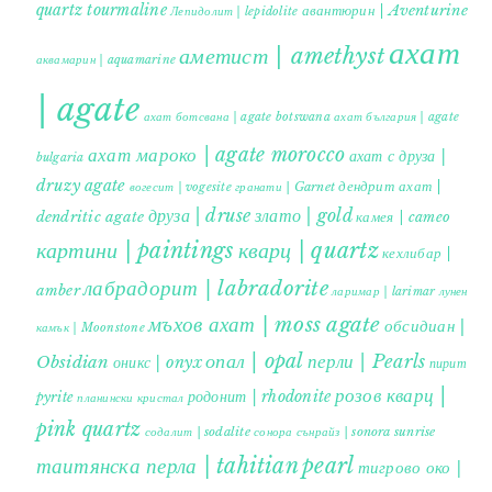
quartz tourmaline
авантюрин | Aventurine
Лепидолит | lepidolite
ахат
аметист | amethyst
аквамарин | aquamarine
| agate
ахат ботсвана | agate botswana
ахат българия | agate
ахат мароко | agate morocco
ахат с друза |
bulgaria
druzy agate
дендрит ахат |
гранати | Garnet
вогесит | vogesite
друза | druse
злато | gold
dendritic agate
камея | cameo
картини | paintings
кварц | quartz
кехлибар |
лабрадорит | labradorite
amber
ларимар | larimar
лунен
мъхов ахат | moss agate
обсидиан |
камък | Moonstone
опал | opal
перли | Pearls
Obsidian
оникс | onyx
пирит |
розов кварц |
родонит | rhodonite
pyrite
планински кристал
pink quartz
содалит | sodalite
сонора сънрайз | sonora sunrise
таитянска перла | tahitian pearl
тигрово око |