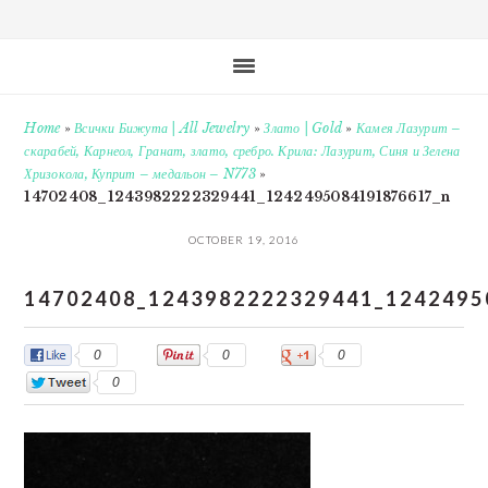
Home
»
Всички Бижута | All Jewelry
»
Злато | Gold
»
Камея Лазурит –
скарабей, Карнеол, Гранат, злато, сребро. Крила: Лазурит, Синя и Зелена
Хризокола, Куприт – медальон – N773
»
14702408_1243982222329441_1242495084191876617_n
OCTOBER 19, 2016
14702408_1243982222329441_1242495
0
0
0
0