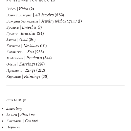
КАТЕГОРИИ | CATEGORIES
Видео | Video
(2)
Всички Бижута | All Jewelry
(663)
Бижута без камъни | Jewelry without gems
(1)
Брошки | Brooches
(7)
Гривни | Bracelets
(24)
Злато | Gold
(26)
Колиета | Necklaces
(10)
Комплекти | Sets
(233)
Медальони | Pendants
(544)
Обеци | Earrings
(237)
Пръстени | Rings
(212)
Картини | Paintings
(38)
СТРАНИЦИ
Jewellery
За мен | About me
Контакт | Contact
Поръчки