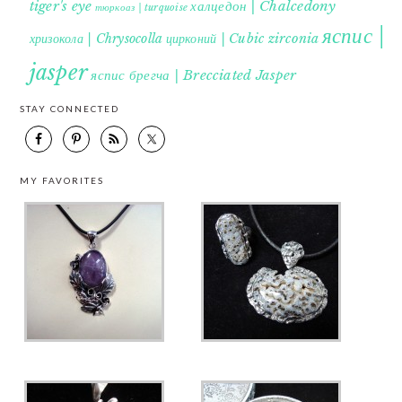
tiger's eye
халцедон | Chalcedony
тюркоаз | turquoise
яспис |
хризокола | Chrysocolla
цирконий | Cubic zirconia
jasper
яспис брегча | Brecciated Jasper
STAY CONNECTED
MY FAVORITES