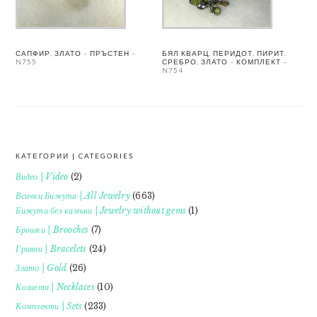
САПФИР, ЗЛАТО – ПРЪСТЕН –
БЯЛ КВАРЦ, ПЕРИДОТ, ПИРИТ,
N755
СРЕБРО, ЗЛАТО – КОМПЛЕКТ –
N754
КАТЕГОРИИ | CATEGORIES
FOOTER
Видео | Video
(2)
Всички Бижута | All Jewelry
(663)
Бижута без камъни | Jewelry without gems
(1)
Брошки | Brooches
(7)
Гривни | Bracelets
(24)
Злато | Gold
(26)
Колиета | Necklaces
(10)
Комплекти | Sets
(233)