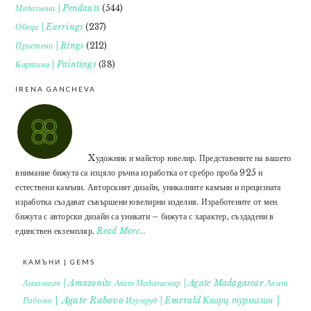
Медальони | Pendants
(544)
Обеци | Earrings
(237)
Пръстени | Rings
(212)
Картини | Paintings
(38)
IRENA GANCHEVA
Xудожник и майстор ювелир. Представените на вашето
внимание бижута са изцяло ръчна изработка от сребро проба 925 и
естествени камъни. Авторският дизайн, уникалните камъни и прецизната
изработка създават съвършени ювелирни изделия. Изработените от мен
бижута с авторски дизайн са уникати – бижута с характер, създадени в
единствен екземпляр.
Read More…
КАМЪНИ | GEMS
Ахат
Амазонит | Amazonite
Ахат Мадагаскар | Agate Madagascar
Кварц турмалин |
Рабово | Agate Rabovo
Изумруд | Emerald