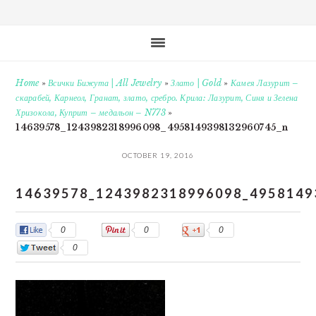
Home
»
Всички Бижута | All Jewelry
»
Злато | Gold
»
Камея Лазурит –
скарабей, Карнеол, Гранат, злато, сребро. Крила: Лазурит, Синя и Зелена
Хризокола, Куприт – медальон – N773
»
14639578_1243982318996098_4958149398132960745_n
OCTOBER 19, 2016
14639578_1243982318996098_4958149
0
0
0
0