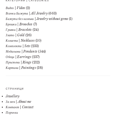
КАТЕГОРИИ | CATEGORIES
Видео | Video
(2)
Всички Бижута | All Jewelry
(663)
Бижута без камъни | Jewelry without gems
(1)
Брошки | Brooches
(7)
Гривни | Bracelets
(24)
Злато | Gold
(26)
Колиета | Necklaces
(10)
Комплекти | Sets
(233)
Медальони | Pendants
(544)
Обеци | Earrings
(237)
Пръстени | Rings
(212)
Картини | Paintings
(38)
СТРАНИЦИ
Jewellery
За мен | About me
Контакт | Contact
Поръчки