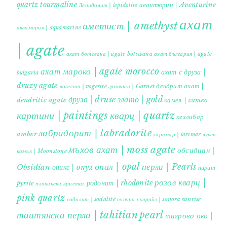
quartz tourmaline
авантюрин | Aventurine
Лепидолит | lepidolite
ахат
аметист | amethyst
аквамарин | aquamarine
| agate
ахат ботсвана | agate botswana
ахат българия | agate
ахат мароко | agate morocco
ахат с друза |
bulgaria
druzy agate
дендрит ахат |
гранати | Garnet
вогесит | vogesite
друза | druse
злато | gold
dendritic agate
камея | cameo
картини | paintings
кварц | quartz
кехлибар |
лабрадорит | labradorite
amber
ларимар | larimar
лунен
мъхов ахат | moss agate
обсидиан |
камък | Moonstone
опал | opal
перли | Pearls
Obsidian
оникс | onyx
пирит |
розов кварц |
родонит | rhodonite
pyrite
планински кристал
pink quartz
содалит | sodalite
сонора сънрайз | sonora sunrise
таитянска перла | tahitian pearl
тигрово око |