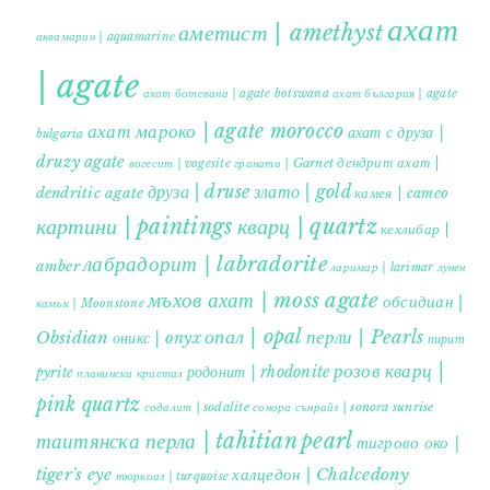
ахат
аметист | amethyst
аквамарин | aquamarine
| agate
ахат ботсвана | agate botswana
ахат българия | agate
ахат мароко | agate morocco
ахат с друза |
bulgaria
druzy agate
дендрит ахат |
гранати | Garnet
вогесит | vogesite
друза | druse
злато | gold
dendritic agate
камея | cameo
картини | paintings
кварц | quartz
кехлибар |
лабрадорит | labradorite
amber
ларимар | larimar
лунен
мъхов ахат | moss agate
обсидиан |
камък | Moonstone
опал | opal
перли | Pearls
Obsidian
оникс | onyx
пирит |
розов кварц |
родонит | rhodonite
pyrite
планински кристал
pink quartz
содалит | sodalite
сонора сънрайз | sonora sunrise
таитянска перла | tahitian pearl
тигрово око |
tiger's eye
халцедон | Chalcedony
тюркоаз | turquoise