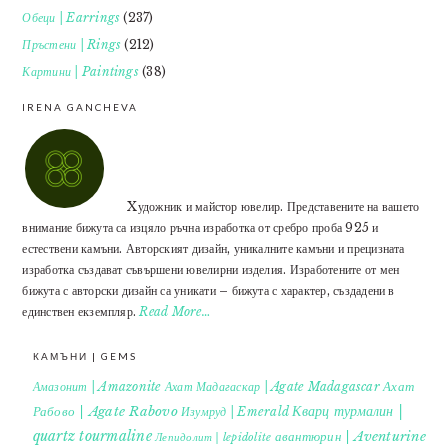
Обеци | Earrings
(237)
Пръстени | Rings
(212)
Картини | Paintings
(38)
IRENA GANCHEVA
Xудожник и майстор ювелир. Представените на вашето
внимание бижута са изцяло ръчна изработка от сребро проба 925 и
естествени камъни. Авторският дизайн, уникалните камъни и прецизната
изработка създават съвършени ювелирни изделия. Изработените от мен
бижута с авторски дизайн са уникати – бижута с характер, създадени в
единствен екземпляр.
Read More…
КАМЪНИ | GEMS
Ахат
Амазонит | Amazonite
Ахат Мадагаскар | Agate Madagascar
Кварц турмалин |
Рабово | Agate Rabovo
Изумруд | Emerald
quartz tourmaline
авантюрин | Aventurine
Лепидолит | lepidolite