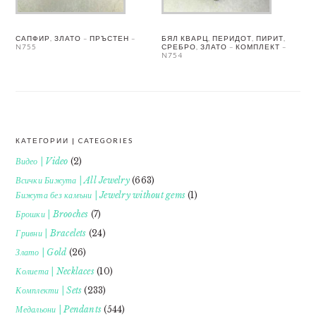
САПФИР, ЗЛАТО – ПРЪСТЕН –
БЯЛ КВАРЦ, ПЕРИДОТ, ПИРИТ,
N755
СРЕБРО, ЗЛАТО – КОМПЛЕКТ –
N754
КАТЕГОРИИ | CATEGORIES
FOOTER
Видео | Video
(2)
Всички Бижута | All Jewelry
(663)
Бижута без камъни | Jewelry without gems
(1)
Брошки | Brooches
(7)
Гривни | Bracelets
(24)
Злато | Gold
(26)
Колиета | Necklaces
(10)
Комплекти | Sets
(233)
Медальони | Pendants
(544)