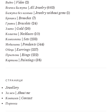
Видео | Video
(2)
Всички Бижута | All Jewelry
(663)
Бижута без камъни | Jewelry without gems
(1)
Брошки | Brooches
(7)
Гривни | Bracelets
(24)
Злато | Gold
(26)
Колиета | Necklaces
(10)
Комплекти | Sets
(233)
Медальони | Pendants
(544)
Обеци | Earrings
(237)
Пръстени | Rings
(212)
Картини | Paintings
(38)
СТРАНИЦИ
Jewellery
За мен | About me
Контакт | Contact
Поръчки