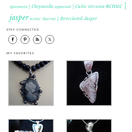
яспис |
хризокола | Chrysocolla
цирконий | Cubic zirconia
jasper
яспис брегча | Brecciated Jasper
STAY CONNECTED
MY FAVORITES