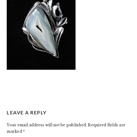
READER
LEAVE A REPLY
INTERACTIONS
Your email address will not be published.
Required fields are
marked
*