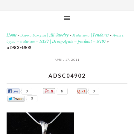
Home
»
Всички Бижута | All Jewelry
»
Медальони | Pendants
»
Ахат с
друза – медальон – N197 | Druzy Agate – pendant – N197
»
aDSC04902
APRIL 17, 2011
ADSC04902
0
0
0
0