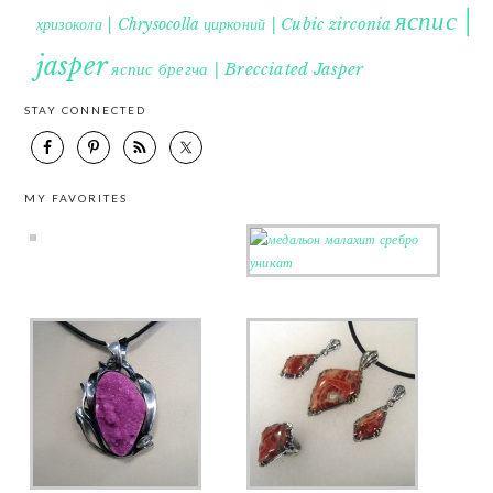
яспис |
хризокола | Chrysocolla
цирконий | Cubic zirconia
jasper
яспис брегча | Brecciated Jasper
STAY CONNECTED
MY FAVORITES