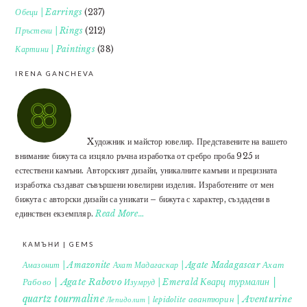
Обеци | Earrings
(237)
Пръстени | Rings
(212)
Картини | Paintings
(38)
IRENA GANCHEVA
Xудожник и майстор ювелир. Представените на вашето
внимание бижута са изцяло ръчна изработка от сребро проба 925 и
естествени камъни. Авторският дизайн, уникалните камъни и прецизната
изработка създават съвършени ювелирни изделия. Изработените от мен
бижута с авторски дизайн са уникати – бижута с характер, създадени в
единствен екземпляр.
Read More…
КАМЪНИ | GEMS
Ахат
Амазонит | Amazonite
Ахат Мадагаскар | Agate Madagascar
Кварц турмалин |
Рабово | Agate Rabovo
Изумруд | Emerald
quartz tourmaline
авантюрин | Aventurine
Лепидолит | lepidolite