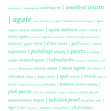
ахат
аметист | amethyst
аквамарин | aquamarine
| agate
ахат ботсвана | agate botswana
ахат българия | agate
ахат мароко | agate morocco
ахат с друза |
bulgaria
druzy agate
дендрит ахат |
гранати | Garnet
вогесит | vogesite
друза | druse
злато | gold
dendritic agate
камея | cameo
картини | paintings
кварц | quartz
кехлибар |
лабрадорит | labradorite
amber
ларимар | larimar
лунен
мъхов ахат | moss agate
обсидиан |
камък | Moonstone
опал | opal
перли | Pearls
Obsidian
оникс | onyx
пирит |
розов кварц |
родонит | rhodonite
pyrite
планински кристал
pink quartz
содалит | sodalite
сонора сънрайз | sonora sunrise
таитянска перла | tahitian pearl
тигрово око |
tiger's eye
халцедон | Chalcedony
тюркоаз | turquoise