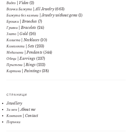
Видео | Video
(2)
Всички Бижута | All Jewelry
(663)
Бижута без камъни | Jewelry without gems
(1)
Брошки | Brooches
(7)
Гривни | Bracelets
(24)
Злато | Gold
(26)
Колиета | Necklaces
(10)
Комплекти | Sets
(233)
Медальони | Pendants
(544)
Обеци | Earrings
(237)
Пръстени | Rings
(212)
Картини | Paintings
(38)
СТРАНИЦИ
Jewellery
За мен | About me
Контакт | Contact
Поръчки