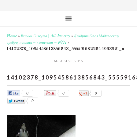
Home
»
Всички Бижута | All Jewelry
»
Дендрит Опал Мадагаскар,
сребро, патина – комплект – N771
»
14102378_1095458613856843_5555916822844963921_n
AUGUST 23, 2016
14102378_1095458613856843_5555916
0
0
0
0