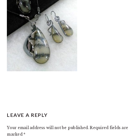
READER
LEAVE A REPLY
INTERACTIONS
Your email address will not be published.
Required fields are
marked
*