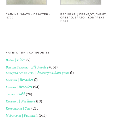
САПФИР, ЗЛАТО – ПРЪСТЕН –
БЯЛ КВАРЦ, ПЕРИДОТ, ПИРИТ,
N755
СРЕБРО, ЗЛАТО – КОМПЛЕКТ –
N754
КАТЕГОРИИ | CATEGORIES
FOOTER
Видео | Video
(2)
Всички Бижута | All Jewelry
(663)
Бижута без камъни | Jewelry without gems
(1)
Брошки | Brooches
(7)
Гривни | Bracelets
(24)
Злато | Gold
(26)
Колиета | Necklaces
(10)
Комплекти | Sets
(233)
Медальони | Pendants
(544)