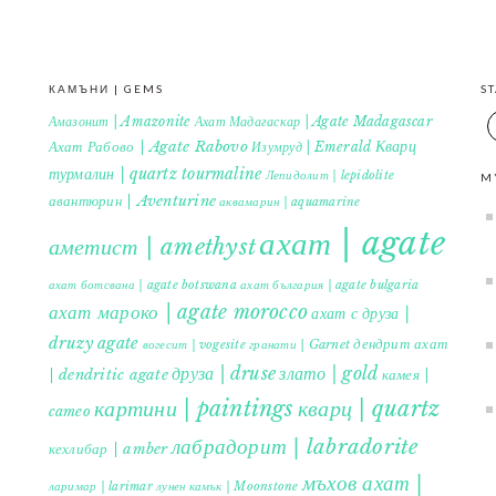
КАМЪНИ | GEMS
S
Амазонит | Amazonite
Ахат Мадагаскар | Agate Madagascar
Кварц
Ахат Рабово | Agate Rabovo
Изумруд | Emerald
турмалин | quartz tourmaline
Лепидолит | lepidolite
M
авантюрин | Aventurine
аквамарин | aquamarine
ахат | agate
аметист | amethyst
ахат ботсвана | agate botswana
ахат българия | agate bulgaria
ахат мароко | agate morocco
ахат с друза |
druzy agate
дендрит ахат
гранати | Garnet
вогесит | vogesite
друза | druse
злато | gold
| dendritic agate
камея |
картини | paintings
кварц | quartz
cameo
лабрадорит | labradorite
кехлибар | amber
мъхов ахат |
ларимар | larimar
лунен камък | Moonstone