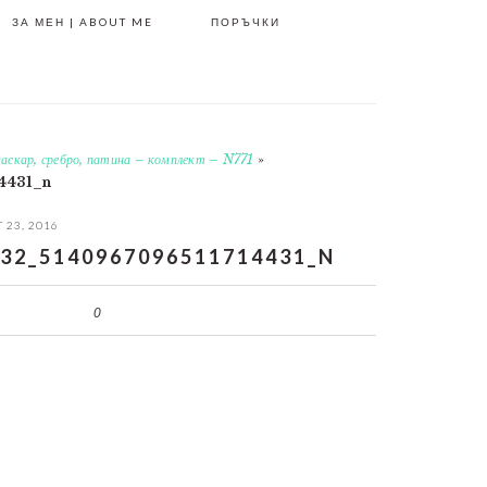
ЗА МЕН | ABOUT ME
ПОРЪЧКИ
аскар, сребро, патина – комплект – N771
»
4431_n
 23, 2016
32_5140967096511714431_N
0