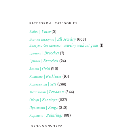
КАТЕГОРИИ | CATEGORIES
FOOTER
Видео | Video
(2)
Всички Бижута | All Jewelry
(663)
Бижута без камъни | Jewelry without gems
(1)
Брошки | Brooches
(7)
Гривни | Bracelets
(24)
Злато | Gold
(26)
Колиета | Necklaces
(10)
Комплекти | Sets
(233)
Медальони | Pendants
(544)
Обеци | Earrings
(237)
Пръстени | Rings
(212)
Картини | Paintings
(38)
IRENA GANCHEVA