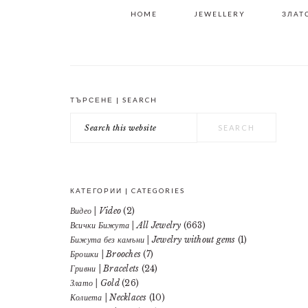
HOME
JEWELLERY
ЗЛАТО
ТЪРСЕНЕ | SEARCH
PRIMARY
Search
SIDEBAR
this
website
КАТЕГОРИИ | CATEGORIES
Видео | Video
(2)
Всички Бижута | All Jewelry
(663)
Бижута без камъни | Jewelry without gems
(1)
Брошки | Brooches
(7)
Гривни | Bracelets
(24)
Злато | Gold
(26)
Колиета | Necklaces
(10)