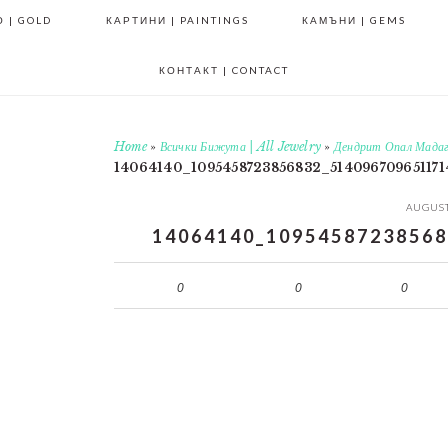
 | GOLD
КАРТИНИ | PAINTINGS
КАМЪНИ | GEMS
КОНТАКТ | CONTACT
Home
»
Всички Бижута | All Jewelry
»
Дендрит Опал Мадаг
14064140_1095458723856832_514096709651171
AUGUST
14064140_10954587238568
0
0
0