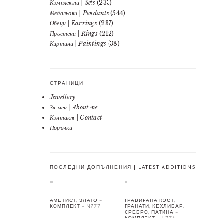
Комплекти | Sets
(233)
Медальони | Pendants
(544)
Обеци | Earrings
(237)
Пръстени | Rings
(212)
Картини | Paintings
(38)
СТРАНИЦИ
Jewellery
За мен | About me
Контакт | Contact
Поръчки
ПОСЛЕДНИ ДОПЪЛНЕНИЯ | LATEST ADDITIONS
АМЕТИСТ, ЗЛАТО –
ГРАВИРАНА КОСТ,
КОМПЛЕКТ – N777
ГРАНАТИ, КЕХЛИБАР,
СРЕБРО, ПАТИНА –
КОМПЛЕКТ – N776