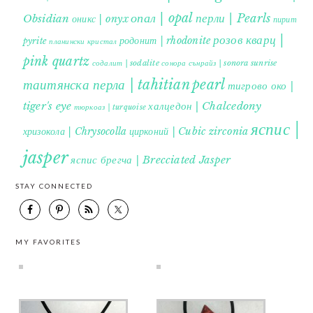
опал | opal
перли | Pearls
Obsidian
оникс | onyx
пирит |
розов кварц |
родонит | rhodonite
pyrite
планински кристал
pink quartz
содалит | sodalite
сонора сънрайз | sonora sunrise
таитянска перла | tahitian pearl
тигрово око |
tiger's eye
халцедон | Chalcedony
тюркоаз | turquoise
яспис |
хризокола | Chrysocolla
цирконий | Cubic zirconia
jasper
яспис брегча | Brecciated Jasper
STAY CONNECTED
MY FAVORITES