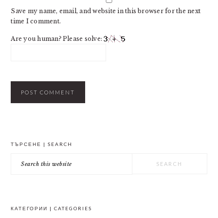
Save my name, email, and website in this browser for the next
time I comment.
Are you human? Please solve:
PRIMARY
ТЪРСЕНЕ | SEARCH
SIDEBAR
Search
this
website
КАТЕГОРИИ | CATEGORIES