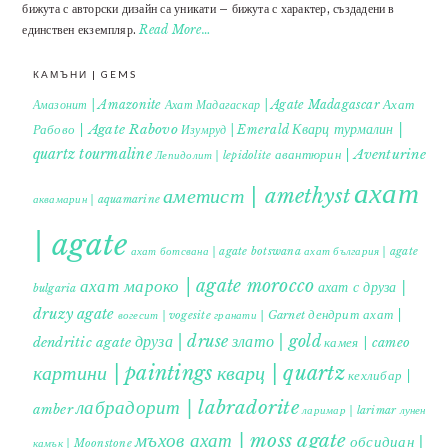
бижута с авторски дизайн са уникати – бижута с характер, създадени в
единствен екземпляр.
Read More…
КАМЪНИ | GEMS
Ахат
Амазонит | Amazonite
Ахат Мадагаскар | Agate Madagascar
Кварц турмалин |
Рабово | Agate Rabovo
Изумруд | Emerald
quartz tourmaline
авантюрин | Aventurine
Лепидолит | lepidolite
ахат
аметист | amethyst
аквамарин | aquamarine
| agate
ахат ботсвана | agate botswana
ахат българия | agate
ахат мароко | agate morocco
ахат с друза |
bulgaria
druzy agate
дендрит ахат |
гранати | Garnet
вогесит | vogesite
друза | druse
злато | gold
dendritic agate
камея | cameo
картини | paintings
кварц | quartz
кехлибар |
лабрадорит | labradorite
amber
ларимар | larimar
лунен
мъхов ахат | moss agate
обсидиан |
камък | Moonstone