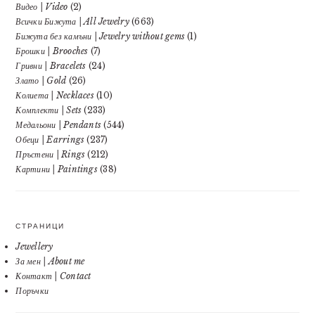
Видео | Video
(2)
Всички Бижута | All Jewelry
(663)
Бижута без камъни | Jewelry without gems
(1)
Брошки | Brooches
(7)
Гривни | Bracelets
(24)
Злато | Gold
(26)
Колиета | Necklaces
(10)
Комплекти | Sets
(233)
Медальони | Pendants
(544)
Обеци | Earrings
(237)
Пръстени | Rings
(212)
Картини | Paintings
(38)
СТРАНИЦИ
Jewellery
За мен | About me
Контакт | Contact
Поръчки