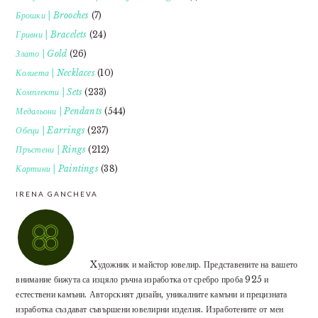
Брошки | Brooches
(7)
Гривни | Bracelets
(24)
Злато | Gold
(26)
Колиета | Necklaces
(10)
Комплекти | Sets
(233)
Медальони | Pendants
(544)
Обеци | Earrings
(237)
Пръстени | Rings
(212)
Картини | Paintings
(38)
IRENA GANCHEVA
Xудожник и майстор ювелир. Представените на вашето
внимание бижута са изцяло ръчна изработка от сребро проба 925 и
естествени камъни. Авторският дизайн, уникалните камъни и прецизната
изработка създават съвършени ювелирни изделия. Изработените от мен