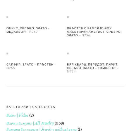
ОНИКС, СРЕБРО, ЗЛАТО –
ПРЪСТЕН С КАМЕЯ ВЪРХУ
МЕДАЛЬОН – N757
ФАСЕТИРАН АМЕТИСТ, СРЕБРО,
ЗЛАТО – N756
САПФИР, ЗЛАТО – ПРЪСТЕН –
БЯЛ КВАРЦ, ПЕРИДОТ, ПИРИТ,
N755
СРЕБРО, ЗЛАТО – КОМПЛЕКТ –
N754
КАТЕГОРИИ | CATEGORIES
FOOTER
Видео | Video
(2)
Всички Бижута | All Jewelry
(663)
Бижута без камъни | Jewelry without gems
(1)