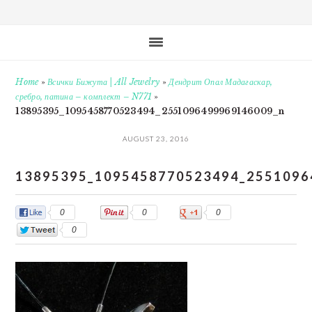
Home
»
Всички Бижута | All Jewelry
»
Дендрит Опал Мадагаскар,
сребро, патина – комплект – N771
»
13895395_1095458770523494_2551096499969146009_n
AUGUST 23, 2016
13895395_1095458770523494_2551096
0
0
0
0