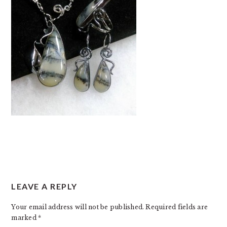
READER
LEAVE A REPLY
INTERACTIONS
Your email address will not be published.
Required fields are
marked
*