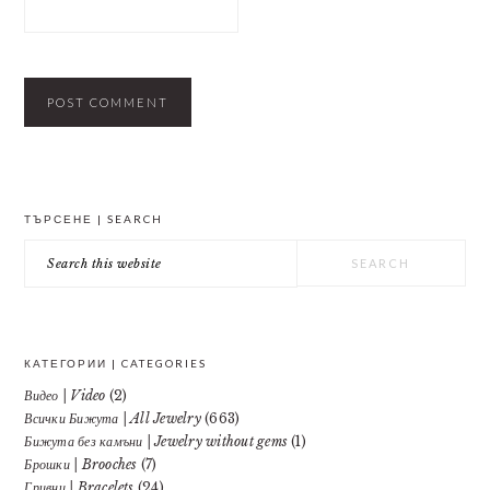
PRIMARY
ТЪРСЕНЕ | SEARCH
SIDEBAR
Search
this
website
КАТЕГОРИИ | CATEGORIES
Видео | Video
(2)
Всички Бижута | All Jewelry
(663)
Бижута без камъни | Jewelry without gems
(1)
Брошки | Brooches
(7)
Гривни | Bracelets
(24)