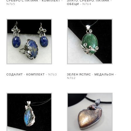
СРЕБРО С ПАТИНА – КОМПЛЕКТ –
ЗЛАТО, СРЕБРО, ПАТИНА –
N765
ОБЕЦИ – N764
СОДАЛИТ – КОМПЛЕКТ – N763
ЗЕЛЕН ЯСПИС – МЕДАЛЬОН –
N762