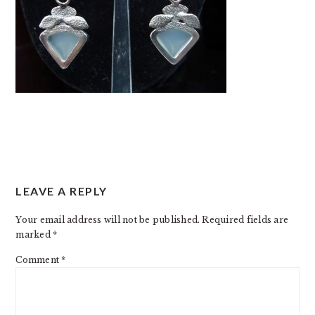
READER
LEAVE A REPLY
INTERACTIONS
Your email address will not be published.
Required fields are
marked
*
Comment
*