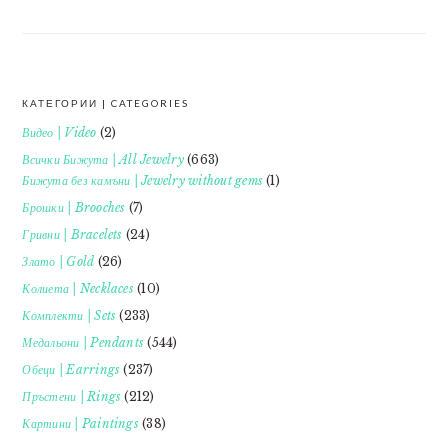
КАТЕГОРИИ | CATEGORIES
FOOTER
Видео | Video
(2)
Всички Бижута | All Jewelry
(663)
Бижута без камъни | Jewelry without gems
(1)
Брошки | Brooches
(7)
Гривни | Bracelets
(24)
Злато | Gold
(26)
Колиета | Necklaces
(10)
Комплекти | Sets
(233)
Медальони | Pendants
(544)
Обеци | Earrings
(237)
Пръстени | Rings
(212)
Картини | Paintings
(38)