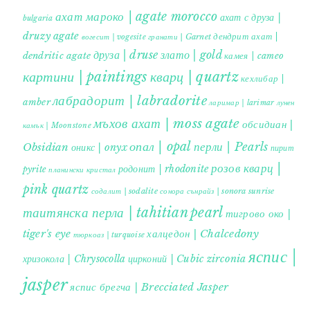
ахат мароко | agate morocco
ахат с друза |
bulgaria
druzy agate
дендрит ахат |
гранати | Garnet
вогесит | vogesite
друза | druse
злато | gold
dendritic agate
камея | cameo
картини | paintings
кварц | quartz
кехлибар |
лабрадорит | labradorite
amber
ларимар | larimar
лунен
мъхов ахат | moss agate
обсидиан |
камък | Moonstone
опал | opal
перли | Pearls
Obsidian
оникс | onyx
пирит |
розов кварц |
родонит | rhodonite
pyrite
планински кристал
pink quartz
содалит | sodalite
сонора сънрайз | sonora sunrise
таитянска перла | tahitian pearl
тигрово око |
tiger's eye
халцедон | Chalcedony
тюркоаз | turquoise
яспис |
хризокола | Chrysocolla
цирконий | Cubic zirconia
jasper
яспис брегча | Brecciated Jasper