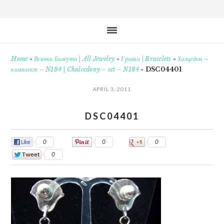
Home
»
Всички Бижута | All Jewelry
»
Гривни | Bracelets
»
Халцедон –
комплект – N184 | Chalcedony – set – N184
»
DSC04401
APRIL 3, 2011
DSC04401
0
0
0
0