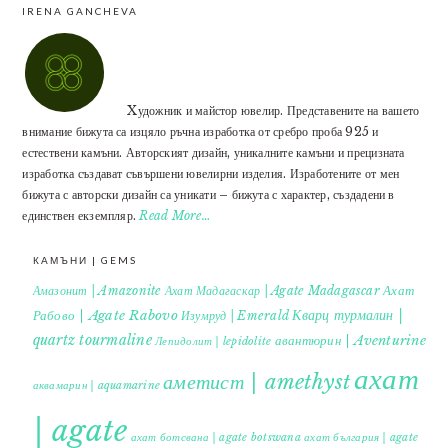
IRENA GANCHEVA
Xудожник и майстор ювелир. Представените на вашето
внимание бижута са изцяло ръчна изработка от сребро проба 925 и
естествени камъни. Авторският дизайн, уникалните камъни и прецизната
изработка създават съвършени ювелирни изделия. Изработените от мен
бижута с авторски дизайн са уникати – бижута с характер, създадени в
единствен екземпляр.
Read More…
КАМЪНИ | GEMS
Ахат
Амазонит | Amazonite
Ахат Мадагаскар | Agate Madagascar
Кварц турмалин |
Рабово | Agate Rabovo
Изумруд | Emerald
quartz tourmaline
авантюрин | Aventurine
Лепидолит | lepidolite
ахат
аметист | amethyst
аквамарин | aquamarine
| agate
ахат ботсвана | agate botswana
ахат българия | agate