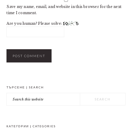
Save my name, email, and website in this browser for the next
time I comment.
Are you human? Please solve:
PRIMARY
ТЪРСЕНЕ | SEARCH
SIDEBAR
Search
this
website
КАТЕГОРИИ | CATEGORIES