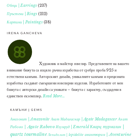
Обеци | Earrings
(237)
Пръстени | Rings
(212)
Картини | Paintings
(38)
IRENA GANCHEVA
Xудожник и майстор ювелир. Представените на вашето
внимание бижута са изцяло ръчна изработка от сребро проба 925 и
естествени камъни. Авторският дизайн, уникалните камъни и прецизната
изработка създават съвършени ювелирни изделия. Изработените от мен
бижута с авторски дизайн са уникати – бижута с характер, създадени в
единствен екземпляр.
Read More…
КАМЪНИ | GEMS
Ахат
Амазонит | Amazonite
Ахат Мадагаскар | Agate Madagascar
Кварц турмалин |
Рабово | Agate Rabovo
Изумруд | Emerald
quartz tourmaline
авантюрин | Aventurine
Лепидолит | lepidolite