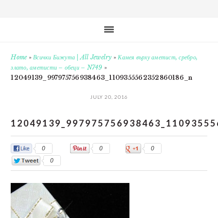
Home
»
Всички Бижута | All Jewelry
»
Камея върху аметист, сребро,
злато, аметисти – обеци – N749
»
12049139_997975756938463_1109355562352860186_n
JULY 20, 2016
12049139_997975756938463_11093555
0
0
0
0