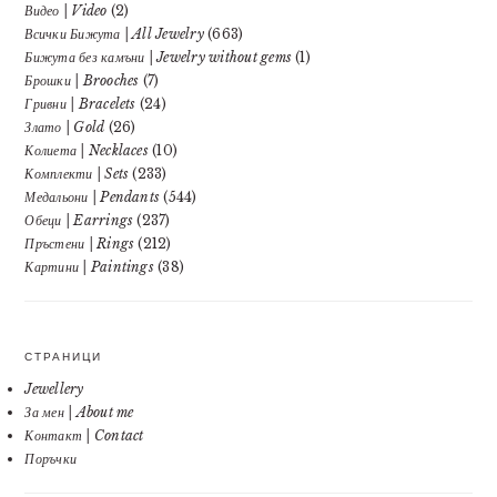
Видео | Video
(2)
Всички Бижута | All Jewelry
(663)
Бижута без камъни | Jewelry without gems
(1)
Брошки | Brooches
(7)
Гривни | Bracelets
(24)
Злато | Gold
(26)
Колиета | Necklaces
(10)
Комплекти | Sets
(233)
Медальони | Pendants
(544)
Обеци | Earrings
(237)
Пръстени | Rings
(212)
Картини | Paintings
(38)
СТРАНИЦИ
Jewellery
За мен | About me
Контакт | Contact
Поръчки