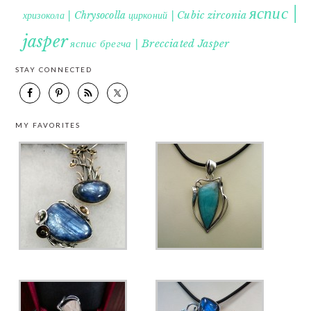
яспис |
хризокола | Chrysocolla
цирконий | Cubic zirconia
jasper
яспис брегча | Brecciated Jasper
STAY CONNECTED
MY FAVORITES