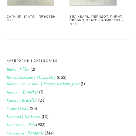
САПФИР, ЗЛАТО – ПРЪСТЕН –
БЯЛ КВАРЦ, ПЕРИДОТ, ПИРИТ,
N755
СРЕБРО, ЗЛАТО – КОМПЛЕКТ –
N754
КАТЕГОРИИ | CATEGORIES
FOOTER
Видео | Video
(2)
Всички Бижута | All Jewelry
(663)
Бижута без камъни | Jewelry without gems
(1)
Брошки | Brooches
(7)
Гривни | Bracelets
(24)
Злато | Gold
(26)
Колиета | Necklaces
(10)
Комплекти | Sets
(233)
Медальони | Pendants
(544)