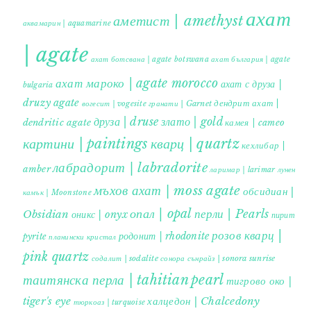
ахат
аметист | amethyst
аквамарин | aquamarine
| agate
ахат ботсвана | agate botswana
ахат българия | agate
ахат мароко | agate morocco
ахат с друза |
bulgaria
druzy agate
дендрит ахат |
гранати | Garnet
вогесит | vogesite
друза | druse
злато | gold
dendritic agate
камея | cameo
картини | paintings
кварц | quartz
кехлибар |
лабрадорит | labradorite
amber
ларимар | larimar
лунен
мъхов ахат | moss agate
обсидиан |
камък | Moonstone
опал | opal
перли | Pearls
Obsidian
оникс | onyx
пирит |
розов кварц |
родонит | rhodonite
pyrite
планински кристал
pink quartz
содалит | sodalite
сонора сънрайз | sonora sunrise
таитянска перла | tahitian pearl
тигрово око |
tiger's eye
халцедон | Chalcedony
тюркоаз | turquoise