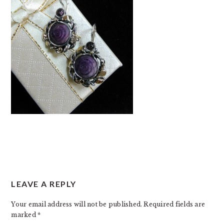
READER
LEAVE A REPLY
INTERACTIONS
Your email address will not be published.
Required fields are
marked
*