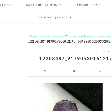
 | GOLD
КАРТИНИ | PAINTINGS
КАМЪНИ | GEMS
КОНТАКТ | CONTACT
Home
»
Всички Бижута | All Jewelry
»
Пръстен с камея въ
12208487_917905301612176_5678810425076292
JULY 
12208487_9179053016121
0
0
0