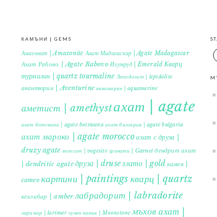
КАМЪНИ | GEMS
S
Амазонит | Amazonite
Ахат Мадагаскар | Agate Madagascar
Кварц
Ахат Рабово | Agate Rabovo
Изумруд | Emerald
турмалин | quartz tourmaline
Лепидолит | lepidolite
M
авантюрин | Aventurine
аквамарин | aquamarine
ахат | agate
аметист | amethyst
ахат ботсвана | agate botswana
ахат българия | agate bulgaria
ахат мароко | agate morocco
ахат с друза |
druzy agate
дендрит ахат
гранати | Garnet
вогесит | vogesite
друза | druse
злато | gold
| dendritic agate
камея |
картини | paintings
кварц | quartz
cameo
лабрадорит | labradorite
кехлибар | amber
мъхов ахат |
ларимар | larimar
лунен камък | Moonstone