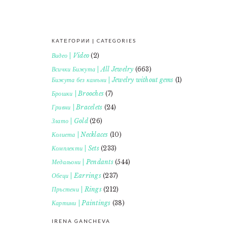
КАТЕГОРИИ | CATEGORIES
FOOTER
Видео | Video
(2)
Всички Бижута | All Jewelry
(663)
Бижута без камъни | Jewelry without gems
(1)
Брошки | Brooches
(7)
Гривни | Bracelets
(24)
Злато | Gold
(26)
Колиета | Necklaces
(10)
Комплекти | Sets
(233)
Медальони | Pendants
(544)
Обеци | Earrings
(237)
Пръстени | Rings
(212)
Картини | Paintings
(38)
IRENA GANCHEVA