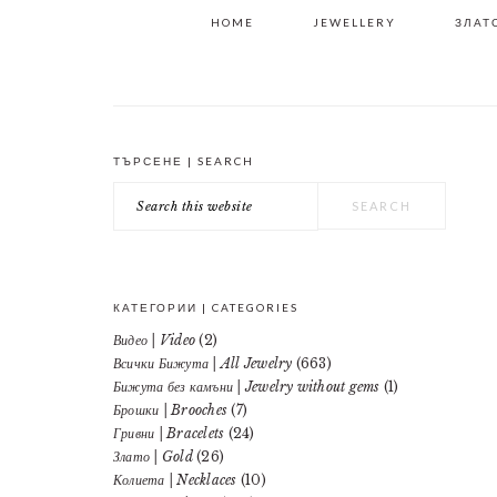
HOME
JEWELLERY
ЗЛАТО
ТЪРСЕНЕ | SEARCH
PRIMARY
Search
SIDEBAR
this
website
КАТЕГОРИИ | CATEGORIES
Видео | Video
(2)
Всички Бижута | All Jewelry
(663)
Бижута без камъни | Jewelry without gems
(1)
Брошки | Brooches
(7)
Гривни | Bracelets
(24)
Злато | Gold
(26)
Колиета | Necklaces
(10)