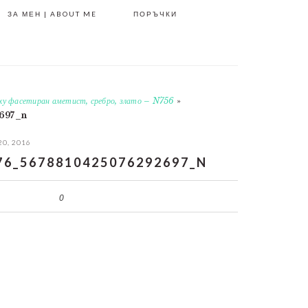
ЗА МЕН | ABOUT ME
ПОРЪЧКИ
рху фасетиран аметист, сребро, злато – N756
»
697_n
20, 2016
76_5678810425076292697_N
0