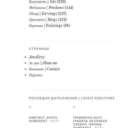
Комплекти | Sets
(233)
Медальони | Pendants
(544)
Обеци | Earrings
(237)
Пръстени | Rings
(212)
Картини | Paintings
(38)
СТРАНИЦИ
Jewellery
За мен | About me
Контакт | Contact
Поръчки
ПОСЛЕДНИ ДОПЪЛНЕНИЯ | LATEST ADDITIONS
АМЕТИСТ, ЗЛАТО –
ГРАВИРАНА КОСТ,
КОМПЛЕКТ – N777
ГРАНАТИ, КЕХЛИБАР,
СРЕБРО, ПАТИНА –
КОМПЛЕКТ – N776