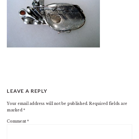
READER
LEAVE A REPLY
INTERACTIONS
Your email address will not be published.
Required fields are
marked
*
Comment
*