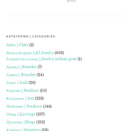
N754
КАТЕГОРИИ | CATEGORIES
FOOTER
Видео | Video
(2)
Всички Бижута | All Jewelry
(663)
Бижута без камъни | Jewelry without gems
(1)
Брошки | Brooches
(7)
Гривни | Bracelets
(24)
Злато | Gold
(26)
Колиета | Necklaces
(10)
Комплекти | Sets
(233)
Медальони | Pendants
(544)
Обеци | Earrings
(237)
Пръстени | Rings
(212)
Картини | Paintings
(38)