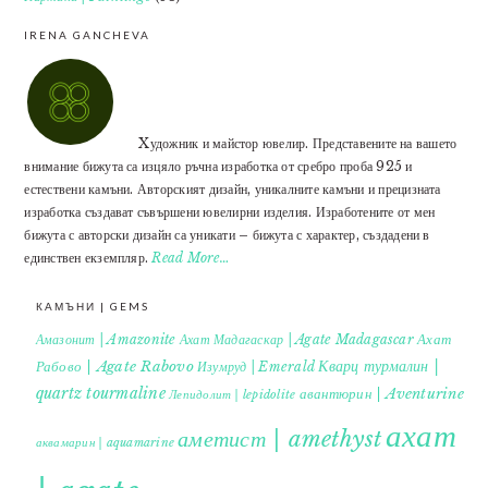
IRENA GANCHEVA
Xудожник и майстор ювелир. Представените на вашето
внимание бижута са изцяло ръчна изработка от сребро проба 925 и
естествени камъни. Авторският дизайн, уникалните камъни и прецизната
изработка създават съвършени ювелирни изделия. Изработените от мен
бижута с авторски дизайн са уникати – бижута с характер, създадени в
единствен екземпляр.
Read More…
КАМЪНИ | GEMS
Ахат
Амазонит | Amazonite
Ахат Мадагаскар | Agate Madagascar
Кварц турмалин |
Рабово | Agate Rabovo
Изумруд | Emerald
quartz tourmaline
авантюрин | Aventurine
Лепидолит | lepidolite
ахат
аметист | amethyst
аквамарин | aquamarine