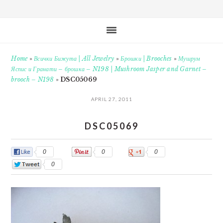
Home
»
Всички Бижута | All Jewelry
»
Брошки | Brooches
»
Мушрум
Яспис и Гранати – брошка – N198 | Mushroom Jasper and Garnet –
brooch – N198
»
DSC05069
APRIL 27, 2011
DSC05069
0
0
0
0