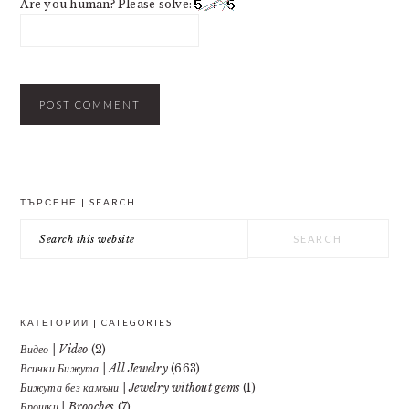
Are you human? Please solve:
PRIMARY
ТЪРСЕНЕ | SEARCH
SIDEBAR
Search
this
website
КАТЕГОРИИ | CATEGORIES
Видео | Video
(2)
Всички Бижута | All Jewelry
(663)
Бижута без камъни | Jewelry without gems
(1)
Брошки | Brooches
(7)