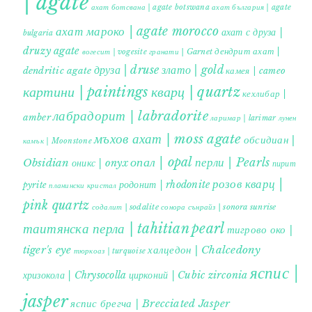
| agate
ахат ботсвана | agate botswana
ахат българия | agate
ахат мароко | agate morocco
ахат с друза |
bulgaria
druzy agate
дендрит ахат |
гранати | Garnet
вогесит | vogesite
друза | druse
злато | gold
dendritic agate
камея | cameo
картини | paintings
кварц | quartz
кехлибар |
лабрадорит | labradorite
amber
ларимар | larimar
лунен
мъхов ахат | moss agate
обсидиан |
камък | Moonstone
опал | opal
перли | Pearls
Obsidian
оникс | onyx
пирит |
розов кварц |
родонит | rhodonite
pyrite
планински кристал
pink quartz
содалит | sodalite
сонора сънрайз | sonora sunrise
таитянска перла | tahitian pearl
тигрово око |
tiger's eye
халцедон | Chalcedony
тюркоаз | turquoise
яспис |
хризокола | Chrysocolla
цирконий | Cubic zirconia
jasper
яспис брегча | Brecciated Jasper