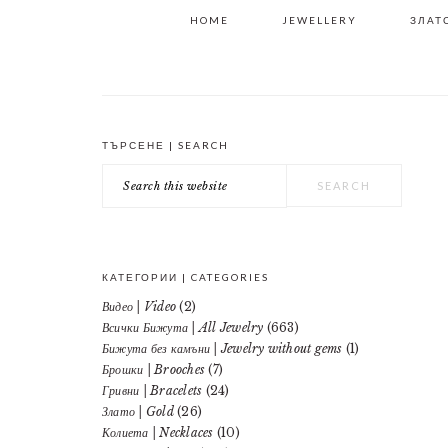
HOME
JEWELLERY
ЗЛАТО
ТЪРСЕНЕ | SEARCH
PRIMARY
Search
SIDEBAR
this
website
КАТЕГОРИИ | CATEGORIES
Видео | Video
(2)
Всички Бижута | All Jewelry
(663)
Бижута без камъни | Jewelry without gems
(1)
Брошки | Brooches
(7)
Гривни | Bracelets
(24)
Злато | Gold
(26)
Колиета | Necklaces
(10)