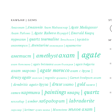
КАМЪНИ | GEMS
S
Амазонит | Amazonite
Ахат Мадагаскар | Agate Madagascar
Кварц
Ахат Рабово | Agate Rabovo
Изумруд | Emerald
турмалин | quartz tourmaline
Лепидолит | lepidolite
M
авантюрин | Aventurine
аквамарин | aquamarine
ахат | agate
аметист | amethyst
ахат ботсвана | agate botswana
ахат българия | agate bulgaria
ахат мароко | agate morocco
ахат с друза |
druzy agate
дендрит ахат
гранати | Garnet
вогесит | vogesite
друза | druse
злато | gold
| dendritic agate
камея |
картини | paintings
кварц | quartz
cameo
лабрадорит | labradorite
кехлибар | amber
мъхов ахат |
ларимар | larimar
лунен камък | Moonstone