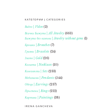
КАТЕГОРИИ | CATEGORIES
FOOTER
Видео | Video
(2)
Всички Бижута | All Jewelry
(663)
Бижута без камъни | Jewelry without gems
(1)
Брошки | Brooches
(7)
Гривни | Bracelets
(24)
Злато | Gold
(26)
Колиета | Necklaces
(10)
Комплекти | Sets
(233)
Медальони | Pendants
(544)
Обеци | Earrings
(237)
Пръстени | Rings
(212)
Картини | Paintings
(38)
IRENA GANCHEVA