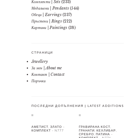
Комплекти | Sets
(233)
Медальони | Pendants
(544)
Обеци | Earrings
(237)
Пръстени | Rings
(212)
Картини | Paintings
(38)
СТРАНИЦИ
Jewellery
За мен | About me
Контакт | Contact
Поръчки
ПОСЛЕДНИ ДОПЪЛНЕНИЯ | LATEST ADDITIONS
АМЕТИСТ, ЗЛАТО –
ГРАВИРАНА КОСТ,
КОМПЛЕКТ – N777
ГРАНАТИ, КЕХЛИБАР,
СРЕБРО, ПАТИНА –
КОМПЛЕКТ – N776