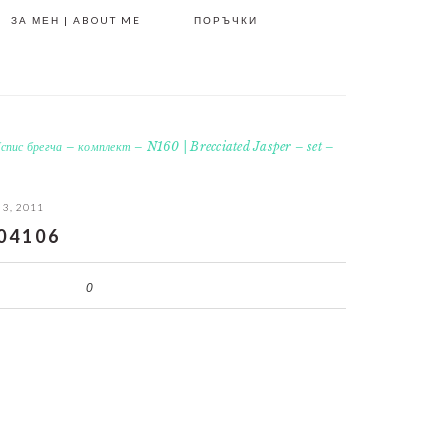
ЗА МЕН | ABOUT ME
ПОРЪЧКИ
спис брегча – комплект – N160 | Brecciated Jasper – set –
 3, 2011
04106
0