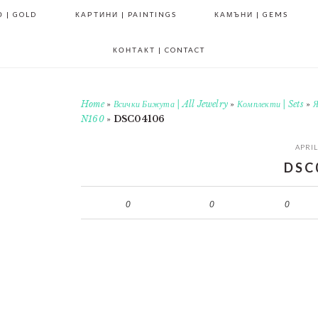
 | GOLD
КАРТИНИ | PAINTINGS
КАМЪНИ | GEMS
КОНТАКТ | CONTACT
Home
»
Всички Бижута | All Jewelry
»
Комплекти | Sets
»
Я
N160
»
DSC04106
APRIL
DSC
0
0
0