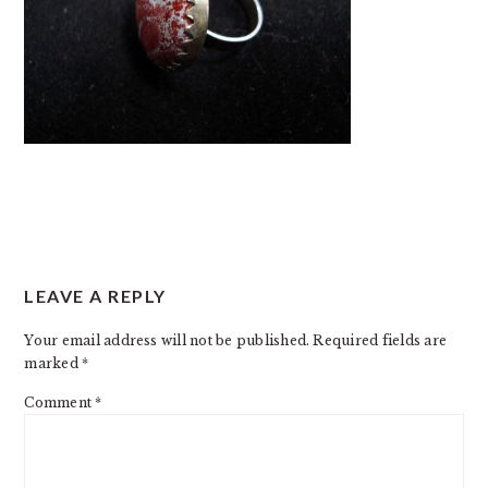
READER
LEAVE A REPLY
INTERACTIONS
Your email address will not be published.
Required fields are
marked
*
Comment
*