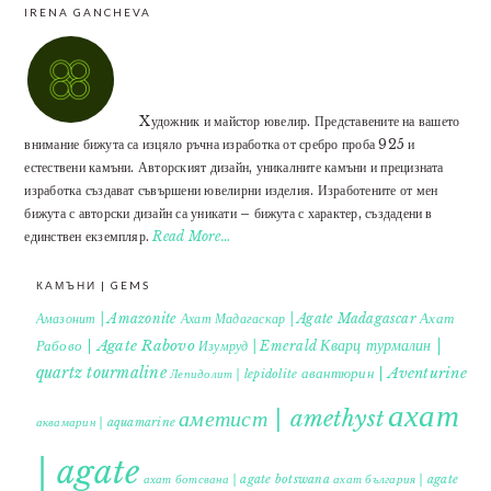
IRENA GANCHEVA
Xудожник и майстор ювелир. Представените на вашето
внимание бижута са изцяло ръчна изработка от сребро проба 925 и
естествени камъни. Авторският дизайн, уникалните камъни и прецизната
изработка създават съвършени ювелирни изделия. Изработените от мен
бижута с авторски дизайн са уникати – бижута с характер, създадени в
единствен екземпляр.
Read More…
КАМЪНИ | GEMS
Ахат
Амазонит | Amazonite
Ахат Мадагаскар | Agate Madagascar
Кварц турмалин |
Рабово | Agate Rabovo
Изумруд | Emerald
quartz tourmaline
авантюрин | Aventurine
Лепидолит | lepidolite
ахат
аметист | amethyst
аквамарин | aquamarine
| agate
ахат ботсвана | agate botswana
ахат българия | agate