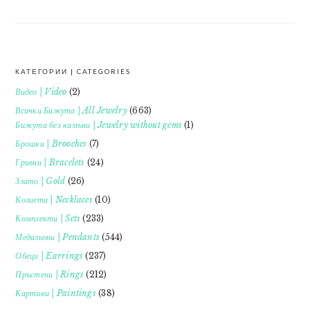
КАТЕГОРИИ | CATEGORIES
FOOTER
Видео | Video
(2)
Всички Бижута | All Jewelry
(663)
Бижута без камъни | Jewelry without gems
(1)
Брошки | Brooches
(7)
Гривни | Bracelets
(24)
Злато | Gold
(26)
Колиета | Necklaces
(10)
Комплекти | Sets
(233)
Медальони | Pendants
(544)
Обеци | Earrings
(237)
Пръстени | Rings
(212)
Картини | Paintings
(38)