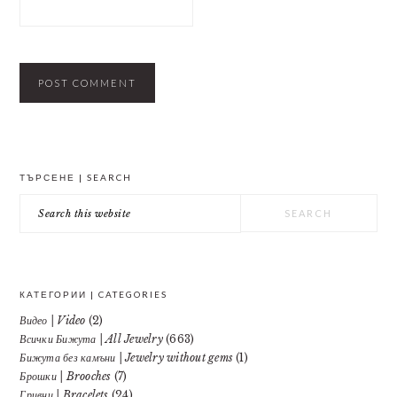
PRIMARY
ТЪРСЕНЕ | SEARCH
SIDEBAR
Search
this
website
КАТЕГОРИИ | CATEGORIES
Видео | Video
(2)
Всички Бижута | All Jewelry
(663)
Бижута без камъни | Jewelry without gems
(1)
Брошки | Brooches
(7)
Гривни | Bracelets
(24)