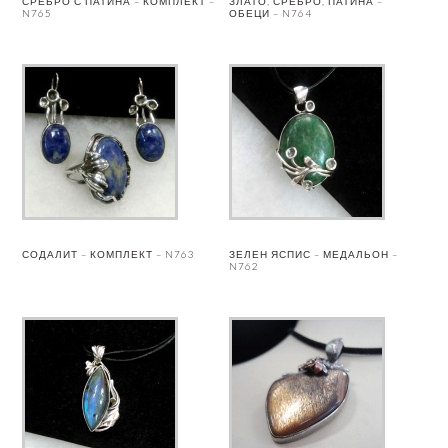
СРЕБРО С ПАТИНА – КОМПЛЕКТ –
ЗЛАТО, СРЕБРО, ПАТИНА –
N765
ОБЕЦИ – N764
СОДАЛИТ – КОМПЛЕКТ – N763
ЗЕЛЕН ЯСПИС – МЕДАЛЬОН –
N762