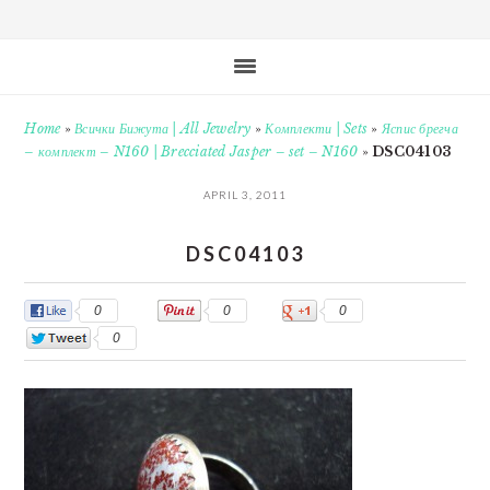
Home
»
Всички Бижута | All Jewelry
»
Комплекти | Sets
»
Яспис брегча
– комплект – N160 | Brecciated Jasper – set – N160
»
DSC04103
APRIL 3, 2011
DSC04103
0
0
0
0