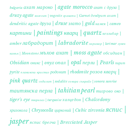
ахат мароко | agate morocco
ахат с друза |
bulgaria
druzy agate
дендрит ахат |
гранати | Garnet
вогесит | vogesite
друза | druse
злато | gold
dendritic agate
камея | cameo
картини | paintings
кварц | quartz
кехлибар |
лабрадорит | labradorite
amber
ларимар | larimar
лунен
мъхов ахат | moss agate
обсидиан |
камък | Moonstone
опал | opal
перли | Pearls
Obsidian
оникс | onyx
пирит |
розов кварц |
родонит | rhodonite
pyrite
планински кристал
pink quartz
содалит | sodalite
сонора сънрайз | sonora sunrise
таитянска перла | tahitian pearl
тигрово око |
tiger's eye
халцедон | Chalcedony
тюркоаз | turquoise
яспис |
хризокола | Chrysocolla
цирконий | Cubic zirconia
jasper
яспис брегча | Brecciated Jasper