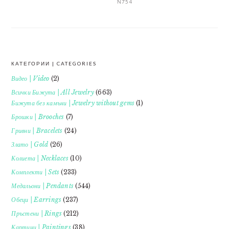
N754
КАТЕГОРИИ | CATEGORIES
FOOTER
Видео | Video
(2)
Всички Бижута | All Jewelry
(663)
Бижута без камъни | Jewelry without gems
(1)
Брошки | Brooches
(7)
Гривни | Bracelets
(24)
Злато | Gold
(26)
Колиета | Necklaces
(10)
Комплекти | Sets
(233)
Медальони | Pendants
(544)
Обеци | Earrings
(237)
Пръстени | Rings
(212)
Картини | Paintings
(38)