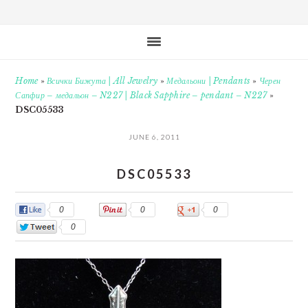
Home
»
Всички Бижута | All Jewelry
»
Медальони | Pendants
»
Черен
Сапфир – медальон – N227 | Black Sapphire – pendant – N227
»
DSC05533
JUNE 6, 2011
DSC05533
0
0
0
0