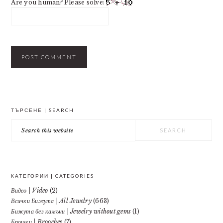
Are you human? Please solve:
PRIMARY
ТЪРСЕНЕ | SEARCH
SIDEBAR
Search
this
website
КАТЕГОРИИ | CATEGORIES
Видео | Video
(2)
Всички Бижута | All Jewelry
(663)
Бижута без камъни | Jewelry without gems
(1)
Брошки | Brooches
(7)