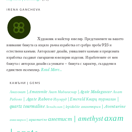
IRENA GANCHEVA
Xудожник и майстор ювелир. Представените на вашето
внимание бижута са изцяло ръчна изработка от сребро проба 925 и
естествени камъни. Авторският дизайн, уникалните камъни и прецизната
изработка създават съвършени ювелирни изделия. Изработените от мен
бижута с авторски дизайн са уникати – бижута с характер, създадени в
единствен екземпляр.
Read More…
КАМЪНИ | GEMS
Ахат
Амазонит | Amazonite
Ахат Мадагаскар | Agate Madagascar
Кварц турмалин |
Рабово | Agate Rabovo
Изумруд | Emerald
quartz tourmaline
авантюрин | Aventurine
Лепидолит | lepidolite
ахат
аметист | amethyst
аквамарин | aquamarine