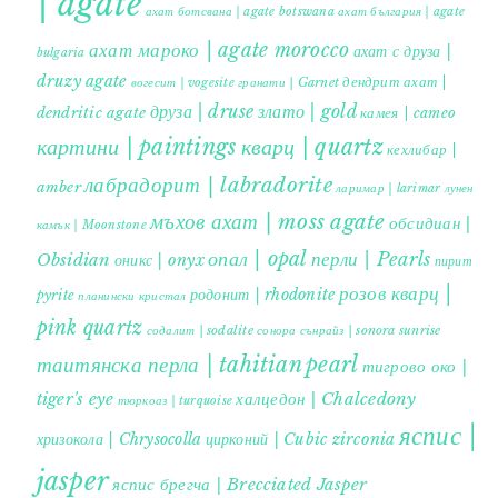
| agate
ахат ботсвана | agate botswana
ахат българия | agate
ахат мароко | agate morocco
ахат с друза |
bulgaria
druzy agate
дендрит ахат |
гранати | Garnet
вогесит | vogesite
друза | druse
злато | gold
dendritic agate
камея | cameo
картини | paintings
кварц | quartz
кехлибар |
лабрадорит | labradorite
amber
ларимар | larimar
лунен
мъхов ахат | moss agate
обсидиан |
камък | Moonstone
опал | opal
перли | Pearls
Obsidian
оникс | onyx
пирит |
розов кварц |
родонит | rhodonite
pyrite
планински кристал
pink quartz
содалит | sodalite
сонора сънрайз | sonora sunrise
таитянска перла | tahitian pearl
тигрово око |
tiger's eye
халцедон | Chalcedony
тюркоаз | turquoise
яспис |
хризокола | Chrysocolla
цирконий | Cubic zirconia
jasper
яспис брегча | Brecciated Jasper