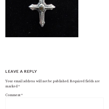
READER
LEAVE A REPLY
INTERACTIONS
Your email address will not be published.
Required fields are
marked
*
Comment
*