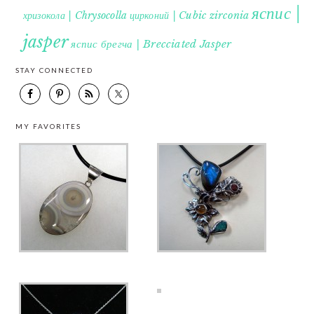
яспис |
хризокола | Chrysocolla
цирконий | Cubic zirconia
jasper
яспис брегча | Brecciated Jasper
STAY CONNECTED
MY FAVORITES