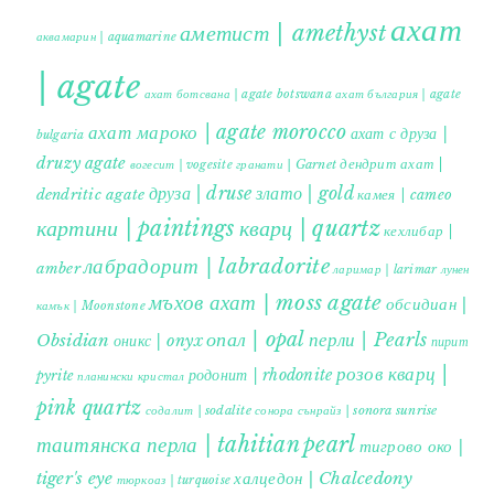
ахат
аметист | amethyst
аквамарин | aquamarine
| agate
ахат ботсвана | agate botswana
ахат българия | agate
ахат мароко | agate morocco
ахат с друза |
bulgaria
druzy agate
дендрит ахат |
гранати | Garnet
вогесит | vogesite
друза | druse
злато | gold
dendritic agate
камея | cameo
картини | paintings
кварц | quartz
кехлибар |
лабрадорит | labradorite
amber
ларимар | larimar
лунен
мъхов ахат | moss agate
обсидиан |
камък | Moonstone
опал | opal
перли | Pearls
Obsidian
оникс | onyx
пирит |
розов кварц |
родонит | rhodonite
pyrite
планински кристал
pink quartz
содалит | sodalite
сонора сънрайз | sonora sunrise
таитянска перла | tahitian pearl
тигрово око |
tiger's eye
халцедон | Chalcedony
тюркоаз | turquoise