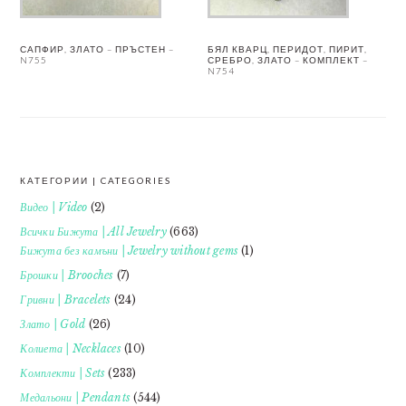
САПФИР, ЗЛАТО – ПРЪСТЕН –
БЯЛ КВАРЦ, ПЕРИДОТ, ПИРИТ,
N755
СРЕБРО, ЗЛАТО – КОМПЛЕКТ –
N754
КАТЕГОРИИ | CATEGORIES
FOOTER
Видео | Video
(2)
Всички Бижута | All Jewelry
(663)
Бижута без камъни | Jewelry without gems
(1)
Брошки | Brooches
(7)
Гривни | Bracelets
(24)
Злато | Gold
(26)
Колиета | Necklaces
(10)
Комплекти | Sets
(233)
Медальони | Pendants
(544)