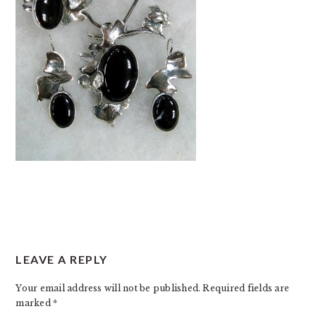
READER
LEAVE A REPLY
INTERACTIONS
Your email address will not be published.
Required fields are
marked
*