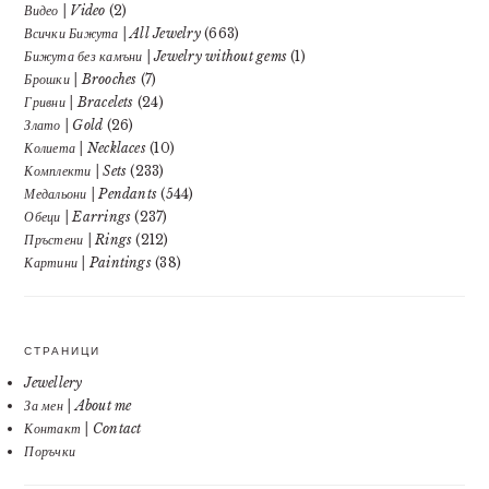
Видео | Video
(2)
Всички Бижута | All Jewelry
(663)
Бижута без камъни | Jewelry without gems
(1)
Брошки | Brooches
(7)
Гривни | Bracelets
(24)
Злато | Gold
(26)
Колиета | Necklaces
(10)
Комплекти | Sets
(233)
Медальони | Pendants
(544)
Обеци | Earrings
(237)
Пръстени | Rings
(212)
Картини | Paintings
(38)
СТРАНИЦИ
Jewellery
За мен | About me
Контакт | Contact
Поръчки