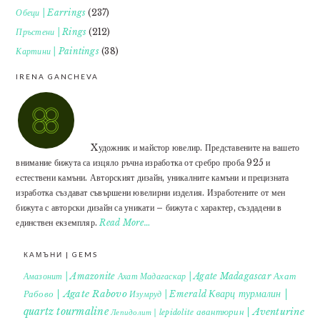
Обеци | Earrings
(237)
Пръстени | Rings
(212)
Картини | Paintings
(38)
IRENA GANCHEVA
Xудожник и майстор ювелир. Представените на вашето
внимание бижута са изцяло ръчна изработка от сребро проба 925 и
естествени камъни. Авторският дизайн, уникалните камъни и прецизната
изработка създават съвършени ювелирни изделия. Изработените от мен
бижута с авторски дизайн са уникати – бижута с характер, създадени в
единствен екземпляр.
Read More…
КАМЪНИ | GEMS
Ахат
Амазонит | Amazonite
Ахат Мадагаскар | Agate Madagascar
Кварц турмалин |
Рабово | Agate Rabovo
Изумруд | Emerald
quartz tourmaline
авантюрин | Aventurine
Лепидолит | lepidolite