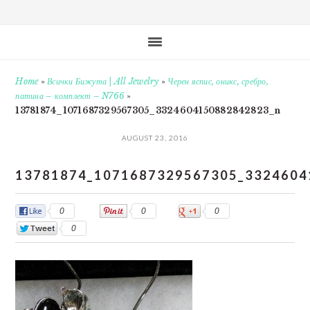
Home
»
Всички Бижута | All Jewelry
»
Черен яспис, оникс, сребро,
патина – комплект – N766
»
13781874_1071687329567305_3324604150882842823_n
AUGUST 23, 2016
13781874_1071687329567305_3324604
0
0
0
0