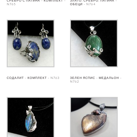
СРЕБРО С ПАТИНА – КОМПЛЕКТ –
ЗЛАТО, СРЕБРО, ПАТИНА –
N765
ОБЕЦИ – N764
СОДАЛИТ – КОМПЛЕКТ – N763
ЗЕЛЕН ЯСПИС – МЕДАЛЬОН –
N762