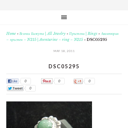
Home
»
Всички Бижута | All Jewelry
»
Пръстени | Rings
»
Авантюрин
– пръстен – N215 | Aventurine – ring – N215
»
DSC05295
MAY 18, 2011
DSC05295
0
0
0
0