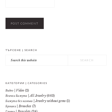
PRIMARY
ТЪРСЕНЕ | SEARCH
SIDEBAR
Search
this
website
КАТЕГОРИИ | CATEGORIES
Видео | Video
(2)
Всички Бижута | All Jewelry
(663)
Бижута без камъни | Jewelry without gems
(1)
Брошки | Brooches
(7)
Гривни | Bracelets
(24)