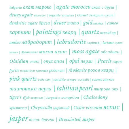
ахат мароко | agate morocco
ахат с друза |
bulgaria
druzy agate
дендрит ахат |
гранати | Garnet
вогесит | vogesite
друза | druse
злато | gold
dendritic agate
камея | cameo
картини | paintings
кварц | quartz
кехлибар |
лабрадорит | labradorite
amber
ларимар | larimar
лунен
мъхов ахат | moss agate
обсидиан |
камък | Moonstone
опал | opal
перли | Pearls
Obsidian
оникс | onyx
пирит |
розов кварц |
родонит | rhodonite
pyrite
планински кристал
pink quartz
содалит | sodalite
сонора сънрайз | sonora sunrise
таитянска перла | tahitian pearl
тигрово око |
tiger's eye
халцедон | Chalcedony
тюркоаз | turquoise
яспис |
хризокола | Chrysocolla
цирконий | Cubic zirconia
jasper
яспис брегча | Brecciated Jasper