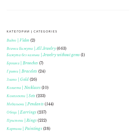
КАТЕГОРИИ | CATEGORIES
FOOTER
Видео | Video
(2)
Всички Бижута | All Jewelry
(663)
Бижута без камъни | Jewelry without gems
(1)
Брошки | Brooches
(7)
Гривни | Bracelets
(24)
Злато | Gold
(26)
Колиета | Necklaces
(10)
Комплекти | Sets
(233)
Медальони | Pendants
(544)
Обеци | Earrings
(237)
Пръстени | Rings
(212)
Картини | Paintings
(38)