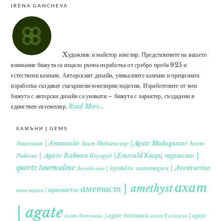
IRENA GANCHEVA
Xудожник и майстор ювелир. Представените на вашето
внимание бижута са изцяло ръчна изработка от сребро проба 925 и
естествени камъни. Авторският дизайн, уникалните камъни и прецизната
изработка създават съвършени ювелирни изделия. Изработените от мен
бижута с авторски дизайн са уникати – бижута с характер, създадени в
единствен екземпляр.
Read More…
КАМЪНИ | GEMS
Ахат
Амазонит | Amazonite
Ахат Мадагаскар | Agate Madagascar
Кварц турмалин |
Рабово | Agate Rabovo
Изумруд | Emerald
quartz tourmaline
авантюрин | Aventurine
Лепидолит | lepidolite
ахат
аметист | amethyst
аквамарин | aquamarine
| agate
ахат ботсвана | agate botswana
ахат българия | agate