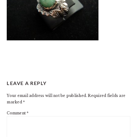
READER
LEAVE A REPLY
INTERACTIONS
Your email address will not be published.
Required fields are
marked
*
Comment
*