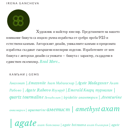
IRENA GANCHEVA
Xудожник и майстор ювелир. Представените на вашето
внимание бижута са изцяло ръчна изработка от сребро проба 925 и
естествени камъни. Авторският дизайн, уникалните камъни и прецизната
изработка създават съвършени ювелирни изделия. Изработените от мен
бижута с авторски дизайн са уникати – бижута с характер, създадени в
единствен екземпляр.
Read More…
КАМЪНИ | GEMS
Ахат
Амазонит | Amazonite
Ахат Мадагаскар | Agate Madagascar
Кварц турмалин |
Рабово | Agate Rabovo
Изумруд | Emerald
quartz tourmaline
авантюрин | Aventurine
Лепидолит | lepidolite
ахат
аметист | amethyst
аквамарин | aquamarine
| agate
ахат ботсвана | agate botswana
ахат българия | agate