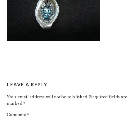
READER
LEAVE A REPLY
INTERACTIONS
Your email address will not be published.
Required fields are
marked
*
Comment
*