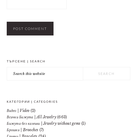
PRIMARY
ТЪРСЕНЕ | SEARCH
SIDEBAR
Search
this
website
КАТЕГОРИИ | CATEGORIES
Видео | Video
(2)
Всички Бижута | All Jewelry
(663)
Бижута без камъни | Jewelry without gems
(1)
Брошки | Brooches
(7)
Гривни | Bracelets
(24)