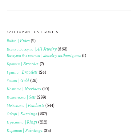
КАТЕГОРИИ | CATEGORIES
FOOTER
Видео | Video
(2)
Всички Бижута | All Jewelry
(663)
Бижута без камъни | Jewelry without gems
(1)
Брошки | Brooches
(7)
Гривни | Bracelets
(24)
Злато | Gold
(26)
Колиета | Necklaces
(10)
Комплекти | Sets
(233)
Медальони | Pendants
(544)
Обеци | Earrings
(237)
Пръстени | Rings
(212)
Картини | Paintings
(38)