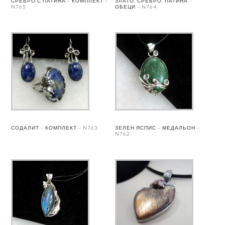
СРЕБРО С ПАТИНА – КОМПЛЕКТ –
ЗЛАТО, СРЕБРО, ПАТИНА –
N765
ОБЕЦИ – N764
СОДАЛИТ – КОМПЛЕКТ – N763
ЗЕЛЕН ЯСПИС – МЕДАЛЬОН –
N762