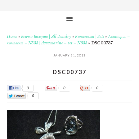
Home
»
Всички Бижута | All Jewelry
»
Комплекти | Sets
»
Аквамарин –
комплект – N533 | Aquamarine – set – N533
»
DSC00737
JANUARY 21, 2013
DSC00737
0
0
0
0