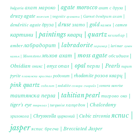
ахат мароко | agate morocco
ахат с друза |
bulgaria
druzy agate
дендрит ахат |
гранати | Garnet
вогесит | vogesite
друза | druse
злато | gold
dendritic agate
камея | cameo
картини | paintings
кварц | quartz
кехлибар |
лабрадорит | labradorite
amber
ларимар | larimar
лунен
мъхов ахат | moss agate
обсидиан |
камък | Moonstone
опал | opal
перли | Pearls
Obsidian
оникс | onyx
пирит |
розов кварц |
родонит | rhodonite
pyrite
планински кристал
pink quartz
содалит | sodalite
сонора сънрайз | sonora sunrise
таитянска перла | tahitian pearl
тигрово око |
tiger's eye
халцедон | Chalcedony
тюркоаз | turquoise
яспис |
хризокола | Chrysocolla
цирконий | Cubic zirconia
jasper
яспис брегча | Brecciated Jasper