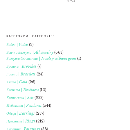
N754
КАТЕГОРИИ | CATEGORIES
FOOTER
Видео | Video
(2)
Всички Бижута | All Jewelry
(663)
Бижута без камъни | Jewelry without gems
(1)
Брошки | Brooches
(7)
Гривни | Bracelets
(24)
Злато | Gold
(26)
Колиета | Necklaces
(10)
Комплекти | Sets
(233)
Медальони | Pendants
(544)
Обеци | Earrings
(237)
Пръстени | Rings
(212)
Картини | Paintings
(38)