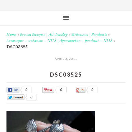
Home
»
Всички Бижута | All Jewelry
»
Медальони | Pendants
»
Аквамарин – медальон – N118 | Aquamarine – pendant – N118
»
DSC03525
APRIL 3, 2011
DSC03525
0
0
0
0