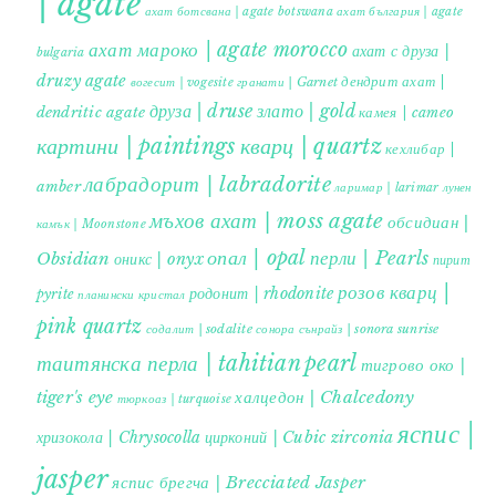
| agate
ахат ботсвана | agate botswana
ахат българия | agate
ахат мароко | agate morocco
ахат с друза |
bulgaria
druzy agate
дендрит ахат |
гранати | Garnet
вогесит | vogesite
друза | druse
злато | gold
dendritic agate
камея | cameo
картини | paintings
кварц | quartz
кехлибар |
лабрадорит | labradorite
amber
ларимар | larimar
лунен
мъхов ахат | moss agate
обсидиан |
камък | Moonstone
опал | opal
перли | Pearls
Obsidian
оникс | onyx
пирит |
розов кварц |
родонит | rhodonite
pyrite
планински кристал
pink quartz
содалит | sodalite
сонора сънрайз | sonora sunrise
таитянска перла | tahitian pearl
тигрово око |
tiger's eye
халцедон | Chalcedony
тюркоаз | turquoise
яспис |
хризокола | Chrysocolla
цирконий | Cubic zirconia
jasper
яспис брегча | Brecciated Jasper