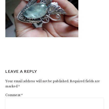
READER
LEAVE A REPLY
INTERACTIONS
Your email address will not be published.
Required fields are
marked
*
Comment
*