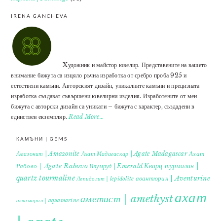
IRENA GANCHEVA
Xудожник и майстор ювелир. Представените на вашето
внимание бижута са изцяло ръчна изработка от сребро проба 925 и
естествени камъни. Авторският дизайн, уникалните камъни и прецизната
изработка създават съвършени ювелирни изделия. Изработените от мен
бижута с авторски дизайн са уникати – бижута с характер, създадени в
единствен екземпляр.
Read More…
КАМЪНИ | GEMS
Ахат
Амазонит | Amazonite
Ахат Мадагаскар | Agate Madagascar
Кварц турмалин |
Рабово | Agate Rabovo
Изумруд | Emerald
quartz tourmaline
авантюрин | Aventurine
Лепидолит | lepidolite
ахат
аметист | amethyst
аквамарин | aquamarine