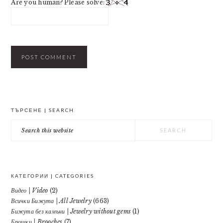
Are you human? Please solve:
PRIMARY
ТЪРСЕНЕ | SEARCH
SIDEBAR
Search
this
website
КАТЕГОРИИ | CATEGORIES
Видео | Video
(2)
Всички Бижута | All Jewelry
(663)
Бижута без камъни | Jewelry without gems
(1)
Брошки | Brooches
(7)