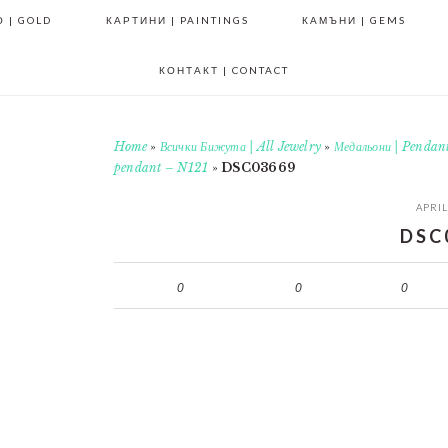
 | GOLD
КАРТИНИ | PAINTINGS
КАМЪНИ | GEMS
КОНТАКТ | CONTACT
Home
»
Всички Бижута | All Jewelry
»
Медальони | Pendan
pendant – N121
»
DSC03669
APRIL
DSC
0
0
0