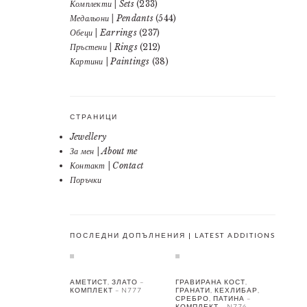
Комплекти | Sets
(233)
Медальони | Pendants
(544)
Обеци | Earrings
(237)
Пръстени | Rings
(212)
Картини | Paintings
(38)
СТРАНИЦИ
Jewellery
За мен | About me
Контакт | Contact
Поръчки
ПОСЛЕДНИ ДОПЪЛНЕНИЯ | LATEST ADDITIONS
АМЕТИСТ, ЗЛАТО –
ГРАВИРАНА КОСТ,
КОМПЛЕКТ – N777
ГРАНАТИ, КЕХЛИБАР,
СРЕБРО, ПАТИНА –
КОМПЛЕКТ – N776