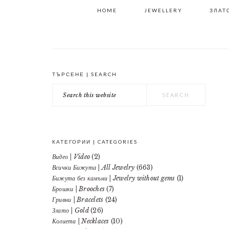
HOME
JEWELLERY
ЗЛАТО
ТЪРСЕНЕ | SEARCH
PRIMARY
Search
SIDEBAR
this
website
КАТЕГОРИИ | CATEGORIES
Видео | Video
(2)
Всички Бижута | All Jewelry
(663)
Бижута без камъни | Jewelry without gems
(1)
Брошки | Brooches
(7)
Гривни | Bracelets
(24)
Злато | Gold
(26)
Колиета | Necklaces
(10)