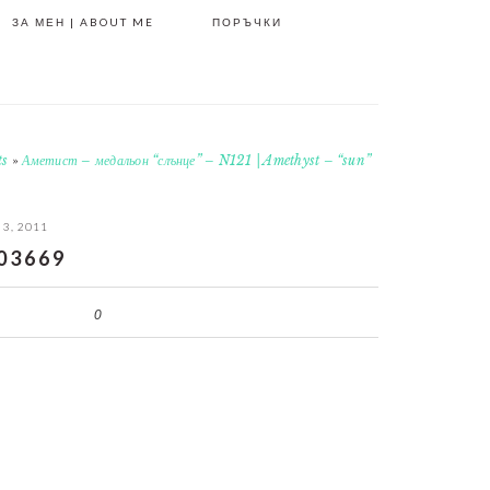
ЗА МЕН | ABOUT ME
ПОРЪЧКИ
ts
»
Аметист – медальон “слънце” – N121 | Amethyst – “sun”
 3, 2011
03669
0