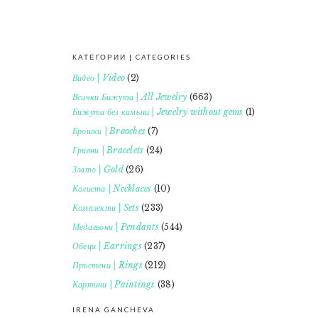
КАТЕГОРИИ | CATEGORIES
FOOTER
Видео | Video
(2)
Всички Бижута | All Jewelry
(663)
Бижута без камъни | Jewelry without gems
(1)
Брошки | Brooches
(7)
Гривни | Bracelets
(24)
Злато | Gold
(26)
Колиета | Necklaces
(10)
Комплекти | Sets
(233)
Медальони | Pendants
(544)
Обеци | Earrings
(237)
Пръстени | Rings
(212)
Картини | Paintings
(38)
IRENA GANCHEVA