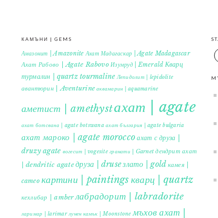
КАМЪНИ | GEMS
S
Амазонит | Amazonite
Ахат Мадагаскар | Agate Madagascar
Кварц
Ахат Рабово | Agate Rabovo
Изумруд | Emerald
турмалин | quartz tourmaline
Лепидолит | lepidolite
M
авантюрин | Aventurine
аквамарин | aquamarine
ахат | agate
аметист | amethyst
ахат ботсвана | agate botswana
ахат българия | agate bulgaria
ахат мароко | agate morocco
ахат с друза |
druzy agate
дендрит ахат
гранати | Garnet
вогесит | vogesite
друза | druse
злато | gold
| dendritic agate
камея |
картини | paintings
кварц | quartz
cameo
лабрадорит | labradorite
кехлибар | amber
мъхов ахат |
ларимар | larimar
лунен камък | Moonstone