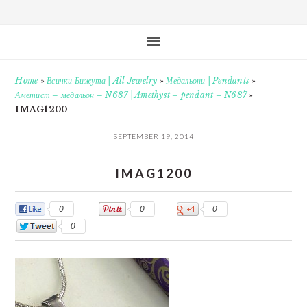
Home
»
Всички Бижута | All Jewelry
»
Медальони | Pendants
»
Аметист – медальон – N687 | Amethyst – pendant – N687
»
IMAG1200
SEPTEMBER 19, 2014
IMAG1200
0
0
0
0