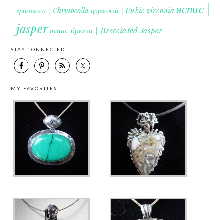
яспис |
хризокола | Chrysocolla
цирконий | Cubic zirconia
jasper
яспис брегча | Brecciated Jasper
STAY CONNECTED
MY FAVORITES