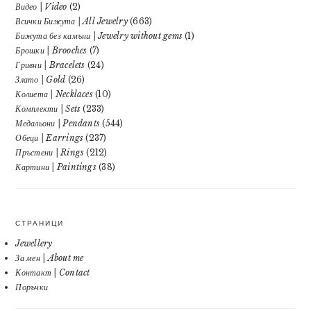
Видео | Video
(2)
Всички Бижута | All Jewelry
(663)
Бижута без камъни | Jewelry without gems
(1)
Брошки | Brooches
(7)
Гривни | Bracelets
(24)
Злато | Gold
(26)
Колиета | Necklaces
(10)
Комплекти | Sets
(233)
Медальони | Pendants
(544)
Обеци | Earrings
(237)
Пръстени | Rings
(212)
Картини | Paintings
(38)
СТРАНИЦИ
Jewellery
За мен | About me
Контакт | Contact
Поръчки