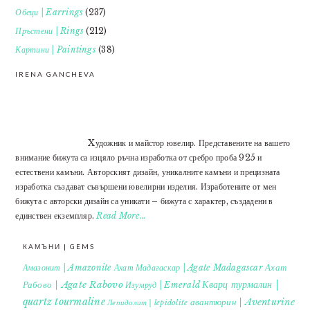
Обеци | Earrings
(237)
Пръстени | Rings
(212)
Картини | Paintings
(38)
IRENA GANCHEVA
Xудожник и майстор ювелир. Представените на вашето
внимание бижута са изцяло ръчна изработка от сребро проба 925 и
естествени камъни. Авторският дизайн, уникалните камъни и прецизната
изработка създават съвършени ювелирни изделия. Изработените от мен
бижута с авторски дизайн са уникати – бижута с характер, създадени в
единствен екземпляр.
Read More…
КАМЪНИ | GEMS
Ахат
Амазонит | Amazonite
Ахат Мадагаскар | Agate Madagascar
Кварц турмалин |
Рабово | Agate Rabovo
Изумруд | Emerald
quartz tourmaline
авантюрин | Aventurine
Лепидолит | lepidolite