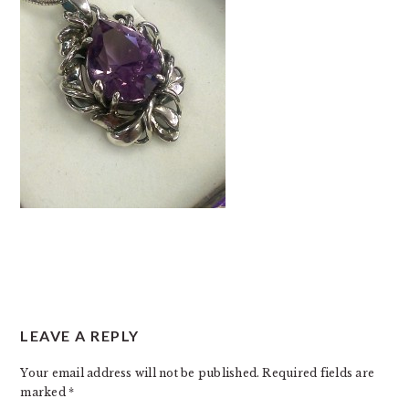
READER
LEAVE A REPLY
INTERACTIONS
Your email address will not be published.
Required fields are
marked
*