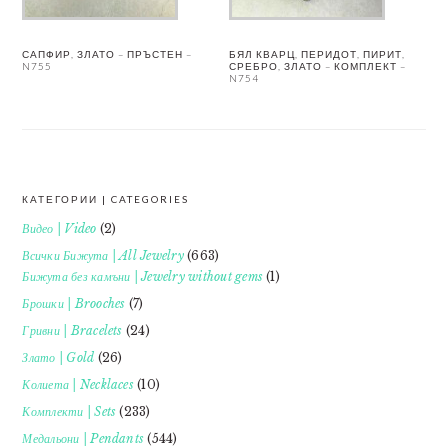
САПФИР, ЗЛАТО – ПРЪСТЕН –
БЯЛ КВАРЦ, ПЕРИДОТ, ПИРИТ,
N755
СРЕБРО, ЗЛАТО – КОМПЛЕКТ –
N754
КАТЕГОРИИ | CATEGORIES
FOOTER
Видео | Video
(2)
Всички Бижута | All Jewelry
(663)
Бижута без камъни | Jewelry without gems
(1)
Брошки | Brooches
(7)
Гривни | Bracelets
(24)
Злато | Gold
(26)
Колиета | Necklaces
(10)
Комплекти | Sets
(233)
Медальони | Pendants
(544)