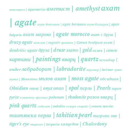
ахат
аметист | amethyst
аквамарин | aquamarine
| agate
ахат ботсвана | agate botswana
ахат българия | agate
ахат мароко | agate morocco
ахат с друза |
bulgaria
druzy agate
дендрит ахат |
гранати | Garnet
вогесит | vogesite
друза | druse
злато | gold
dendritic agate
камея | cameo
картини | paintings
кварц | quartz
кехлибар |
лабрадорит | labradorite
amber
ларимар | larimar
лунен
мъхов ахат | moss agate
обсидиан |
камък | Moonstone
опал | opal
перли | Pearls
Obsidian
оникс | onyx
пирит |
розов кварц |
родонит | rhodonite
pyrite
планински кристал
pink quartz
содалит | sodalite
сонора сънрайз | sonora sunrise
таитянска перла | tahitian pearl
тигрово око |
tiger's eye
халцедон | Chalcedony
тюркоаз | turquoise