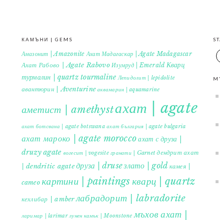
КАМЪНИ | GEMS
S
Амазонит | Amazonite
Ахат Мадагаскар | Agate Madagascar
Кварц
Ахат Рабово | Agate Rabovo
Изумруд | Emerald
турмалин | quartz tourmaline
Лепидолит | lepidolite
M
авантюрин | Aventurine
аквамарин | aquamarine
ахат | agate
аметист | amethyst
ахат ботсвана | agate botswana
ахат българия | agate bulgaria
ахат мароко | agate morocco
ахат с друза |
druzy agate
дендрит ахат
гранати | Garnet
вогесит | vogesite
друза | druse
злато | gold
| dendritic agate
камея |
картини | paintings
кварц | quartz
cameo
лабрадорит | labradorite
кехлибар | amber
мъхов ахат |
ларимар | larimar
лунен камък | Moonstone