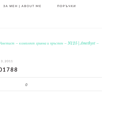
ЗА МЕН | ABOUT ME
ПОРЪЧКИ
Аметист – комплект гривна и пръстен – N125 | Amethyst –
 3, 2011
01788
0