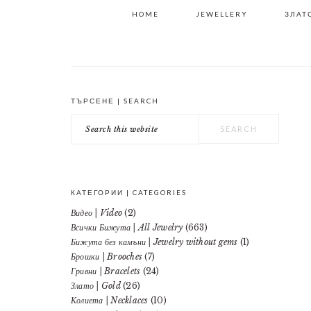
HOME
JEWELLERY
ЗЛАТО
ТЪРСЕНЕ | SEARCH
PRIMARY
Search
SIDEBAR
this
website
КАТЕГОРИИ | CATEGORIES
Видео | Video
(2)
Всички Бижута | All Jewelry
(663)
Бижута без камъни | Jewelry without gems
(1)
Брошки | Brooches
(7)
Гривни | Bracelets
(24)
Злато | Gold
(26)
Колиета | Necklaces
(10)