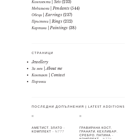
Комплекти | Sets
(233)
Медальони | Pendants
(544)
Обеци | Earrings
(237)
Пръстени | Rings
(212)
Картини | Paintings
(38)
СТРАНИЦИ
Jewellery
За мен | About me
Контакт | Contact
Поръчки
ПОСЛЕДНИ ДОПЪЛНЕНИЯ | LATEST ADDITIONS
АМЕТИСТ, ЗЛАТО –
ГРАВИРАНА КОСТ,
КОМПЛЕКТ – N777
ГРАНАТИ, КЕХЛИБАР,
СРЕБРО, ПАТИНА –
КОМПЛЕКТ – N776