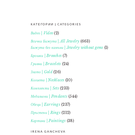
КАТЕГОРИИ | CATEGORIES
FOOTER
Видео | Video
(2)
Всички Бижута | All Jewelry
(663)
Бижута без камъни | Jewelry without gems
(1)
Брошки | Brooches
(7)
Гривни | Bracelets
(24)
Злато | Gold
(26)
Колиета | Necklaces
(10)
Комплекти | Sets
(233)
Медальони | Pendants
(544)
Обеци | Earrings
(237)
Пръстени | Rings
(212)
Картини | Paintings
(38)
IRENA GANCHEVA