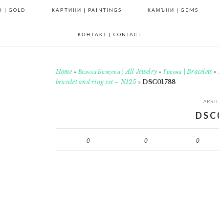
 | GOLD
КАРТИНИ | PAINTINGS
КАМЪНИ | GEMS
КОНТАКТ | CONTACT
Home
»
Всички Бижута | All Jewelry
»
Гривни | Bracelets
»
bracelet and ring set – N125
»
DSC01788
APRIL
DSC
0
0
0