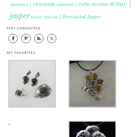
яспис |
хризокола | Chrysocolla
цирконий | Cubic zirconia
jasper
яспис брегча | Brecciated Jasper
STAY CONNECTED
MY FAVORITES