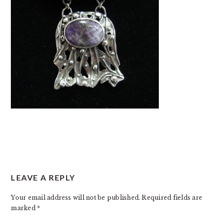
READER
LEAVE A REPLY
INTERACTIONS
Your email address will not be published.
Required fields are
marked
*