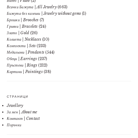
Видео | Video
(2)
Всички Бижута | All Jewelry
(663)
Бижута без камъни | Jewelry without gems
(1)
Брошки | Brooches
(7)
Гривни | Bracelets
(24)
Злато | Gold
(26)
Колиета | Necklaces
(10)
Комплекти | Sets
(233)
Медальони | Pendants
(544)
Обеци | Earrings
(237)
Пръстени | Rings
(212)
Картини | Paintings
(38)
СТРАНИЦИ
Jewellery
За мен | About me
Контакт | Contact
Поръчки