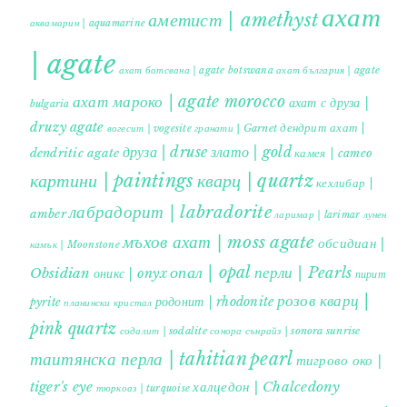
ахат
аметист | amethyst
аквамарин | aquamarine
| agate
ахат ботсвана | agate botswana
ахат българия | agate
ахат мароко | agate morocco
ахат с друза |
bulgaria
druzy agate
дендрит ахат |
гранати | Garnet
вогесит | vogesite
друза | druse
злато | gold
dendritic agate
камея | cameo
картини | paintings
кварц | quartz
кехлибар |
лабрадорит | labradorite
amber
ларимар | larimar
лунен
мъхов ахат | moss agate
обсидиан |
камък | Moonstone
опал | opal
перли | Pearls
Obsidian
оникс | onyx
пирит |
розов кварц |
родонит | rhodonite
pyrite
планински кристал
pink quartz
содалит | sodalite
сонора сънрайз | sonora sunrise
таитянска перла | tahitian pearl
тигрово око |
tiger's eye
халцедон | Chalcedony
тюркоаз | turquoise