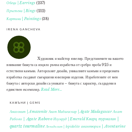
Обеци | Earrings
(237)
Пръстени | Rings
(212)
Картини | Paintings
(38)
IRENA GANCHEVA
Xудожник и майстор ювелир. Представените на вашето
внимание бижута са изцяло ръчна изработка от сребро проба 925 и
естествени камъни. Авторският дизайн, уникалните камъни и прецизната
изработка създават съвършени ювелирни изделия. Изработените от мен
бижута с авторски дизайн са уникати – бижута с характер, създадени в
единствен екземпляр.
Read More…
КАМЪНИ | GEMS
Ахат
Амазонит | Amazonite
Ахат Мадагаскар | Agate Madagascar
Кварц турмалин |
Рабово | Agate Rabovo
Изумруд | Emerald
quartz tourmaline
авантюрин | Aventurine
Лепидолит | lepidolite