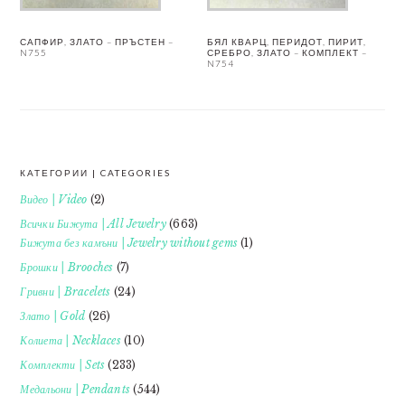
САПФИР, ЗЛАТО – ПРЪСТЕН –
БЯЛ КВАРЦ, ПЕРИДОТ, ПИРИТ,
N755
СРЕБРО, ЗЛАТО – КОМПЛЕКТ –
N754
КАТЕГОРИИ | CATEGORIES
FOOTER
Видео | Video
(2)
Всички Бижута | All Jewelry
(663)
Бижута без камъни | Jewelry without gems
(1)
Брошки | Brooches
(7)
Гривни | Bracelets
(24)
Злато | Gold
(26)
Колиета | Necklaces
(10)
Комплекти | Sets
(233)
Медальони | Pendants
(544)