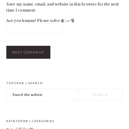
Save my name, email, and website in this browser for the next
time I comment.
Are you human? Please solve:
PRIMARY
ТЪРСЕНЕ | SEARCH
SIDEBAR
Search
this
website
КАТЕГОРИИ | CATEGORIES