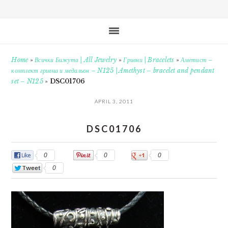
Home
»
Всички Бижута | All Jewelry
»
Гривни | Bracelets
»
Аметист –
комплект гривна и медальон – N125 | Amethyst – bracelet and pendant
set – N125
»
DSC01706
APRIL 3, 2011
DSC01706
0
0
0
0