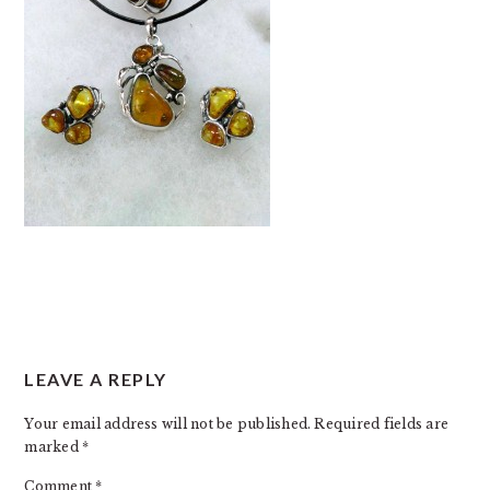
READER
LEAVE A REPLY
INTERACTIONS
Your email address will not be published.
Required fields are
marked
*
Comment
*