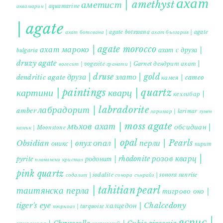
ахат
аметист | amethyst
аквамарин | aquamarine
| agate
ахат ботсвана | agate botswana
ахат българия | agate
ахат мароко | agate morocco
ахат с друза |
bulgaria
druzy agate
дендрит ахат |
гранати | Garnet
вогесит | vogesite
друза | druse
злато | gold
dendritic agate
камея | cameo
картини | paintings
кварц | quartz
кехлибар |
лабрадорит | labradorite
amber
ларимар | larimar
лунен
мъхов ахат | moss agate
обсидиан |
камък | Moonstone
опал | opal
перли | Pearls
Obsidian
оникс | onyx
пирит |
розов кварц |
родонит | rhodonite
pyrite
планински кристал
pink quartz
содалит | sodalite
сонора сънрайз | sonora sunrise
таитянска перла | tahitian pearl
тигрово око |
tiger's eye
халцедон | Chalcedony
тюркоаз | turquoise
яспис |