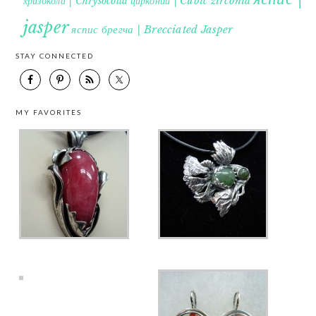
хризокола | Chrysocolla
цирконий | Cubic zirconia
jasper
яспис брегча | Brecciated Jasper
STAY CONNECTED
MY FAVORITES