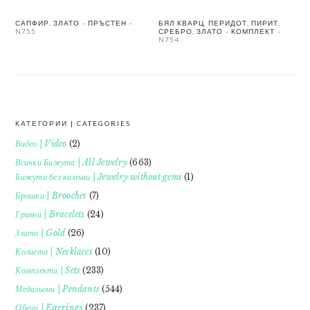
САПФИР, ЗЛАТО – ПРЪСТЕН –
БЯЛ КВАРЦ, ПЕРИДОТ, ПИРИТ,
N755
СРЕБРО, ЗЛАТО – КОМПЛЕКТ –
N754
КАТЕГОРИИ | CATEGORIES
FOOTER
Видео | Video
(2)
Всички Бижута | All Jewelry
(663)
Бижута без камъни | Jewelry without gems
(1)
Брошки | Brooches
(7)
Гривни | Bracelets
(24)
Злато | Gold
(26)
Колиета | Necklaces
(10)
Комплекти | Sets
(233)
Медальони | Pendants
(544)
Обеци | Earrings
(237)