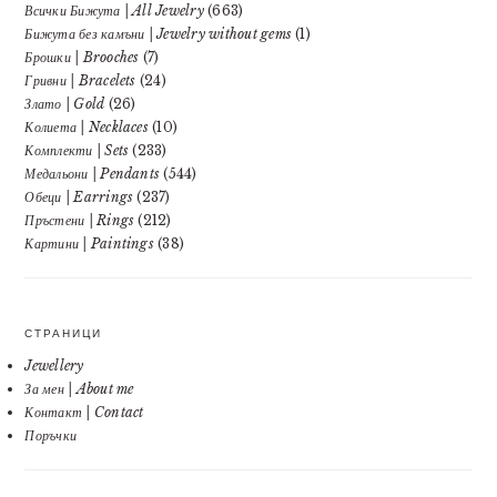
Всички Бижута | All Jewelry
(663)
Бижута без камъни | Jewelry without gems
(1)
Брошки | Brooches
(7)
Гривни | Bracelets
(24)
Злато | Gold
(26)
Колиета | Necklaces
(10)
Комплекти | Sets
(233)
Медальони | Pendants
(544)
Обеци | Earrings
(237)
Пръстени | Rings
(212)
Картини | Paintings
(38)
СТРАНИЦИ
Jewellery
За мен | About me
Контакт | Contact
Поръчки