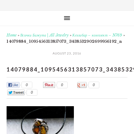
Home
»
Всички Бижута | All Jewelry
»
Кехлибар – комплект – N769
»
14079884_1095456313857073_3438532902699956192_n
AUGUST 23, 2016
14079884_1095456313857073_3438532
0
0
0
0