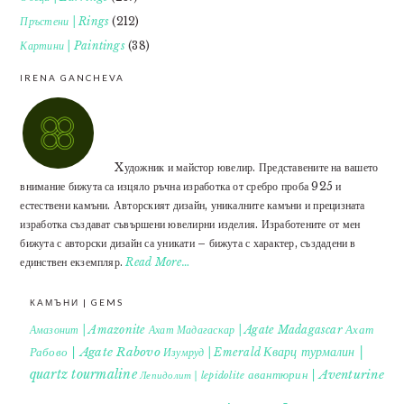
Пръстени | Rings
(212)
Картини | Paintings
(38)
IRENA GANCHEVA
Xудожник и майстор ювелир. Представените на вашето
внимание бижута са изцяло ръчна изработка от сребро проба 925 и
естествени камъни. Авторският дизайн, уникалните камъни и прецизната
изработка създават съвършени ювелирни изделия. Изработените от мен
бижута с авторски дизайн са уникати – бижута с характер, създадени в
единствен екземпляр.
Read More…
КАМЪНИ | GEMS
Ахат
Амазонит | Amazonite
Ахат Мадагаскар | Agate Madagascar
Кварц турмалин |
Рабово | Agate Rabovo
Изумруд | Emerald
quartz tourmaline
авантюрин | Aventurine
Лепидолит | lepidolite