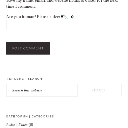
Save my name, email, and website in this browser for the next
time I comment.
Are you human? Please solve:
PRIMARY
ТЪРСЕНЕ | SEARCH
SIDEBAR
Search
this
website
КАТЕГОРИИ | CATEGORIES
Видео | Video
(2)