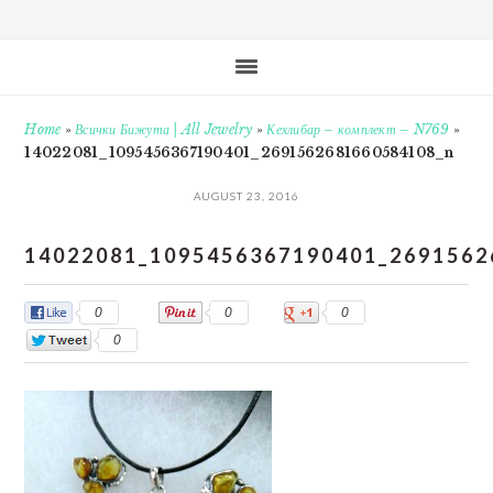
Home
»
Всички Бижута | All Jewelry
»
Кехлибар – комплект – N769
»
14022081_1095456367190401_2691562681660584108_n
AUGUST 23, 2016
14022081_1095456367190401_2691562
0
0
0
0