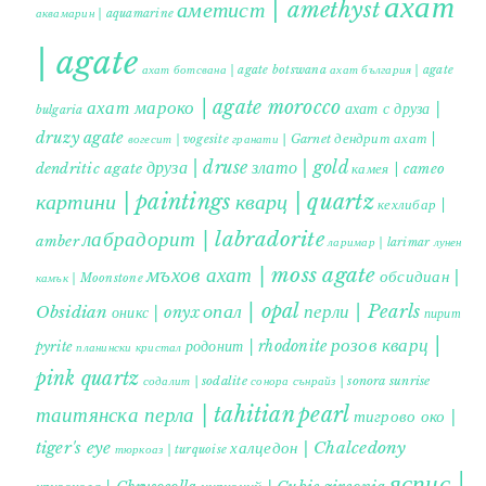
ахат
аметист | amethyst
аквамарин | aquamarine
| agate
ахат ботсвана | agate botswana
ахат българия | agate
ахат мароко | agate morocco
ахат с друза |
bulgaria
druzy agate
дендрит ахат |
гранати | Garnet
вогесит | vogesite
друза | druse
злато | gold
dendritic agate
камея | cameo
картини | paintings
кварц | quartz
кехлибар |
лабрадорит | labradorite
amber
ларимар | larimar
лунен
мъхов ахат | moss agate
обсидиан |
камък | Moonstone
опал | opal
перли | Pearls
Obsidian
оникс | onyx
пирит |
розов кварц |
родонит | rhodonite
pyrite
планински кристал
pink quartz
содалит | sodalite
сонора сънрайз | sonora sunrise
таитянска перла | tahitian pearl
тигрово око |
tiger's eye
халцедон | Chalcedony
тюркоаз | turquoise
яспис |