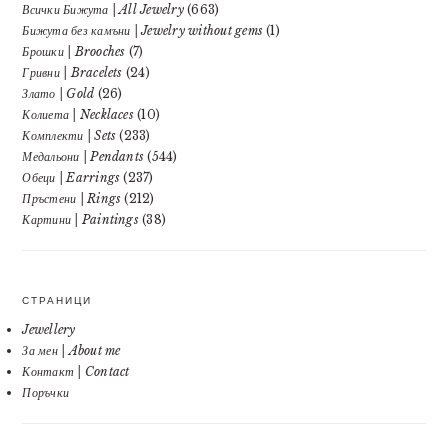
Всички Бижута | All Jewelry
(663)
Бижута без камъни | Jewelry without gems
(1)
Брошки | Brooches
(7)
Гривни | Bracelets
(24)
Злато | Gold
(26)
Колиета | Necklaces
(10)
Комплекти | Sets
(233)
Медальони | Pendants
(544)
Обеци | Earrings
(237)
Пръстени | Rings
(212)
Картини | Paintings
(38)
СТРАНИЦИ
Jewellery
За мен | About me
Контакт | Contact
Поръчки