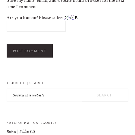
Save my name, email, and website in this browser for the next
time I comment.
Are you human? Please solve:
PRIMARY
ТЪРСЕНЕ | SEARCH
SIDEBAR
Search
this
website
КАТЕГОРИИ | CATEGORIES
Видео | Video
(2)