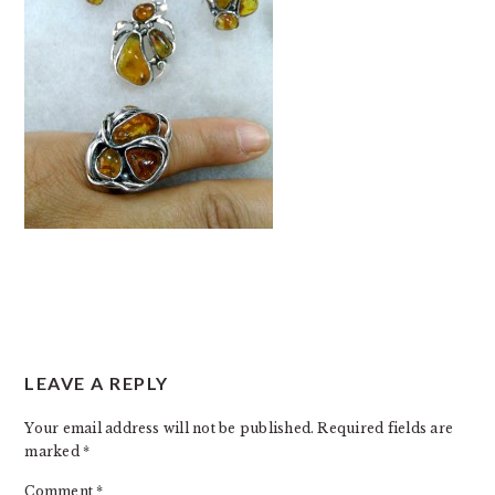
READER
LEAVE A REPLY
INTERACTIONS
Your email address will not be published.
Required fields are
marked
*
Comment
*