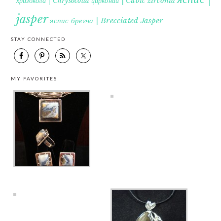
хризокола | Chrysocolla
цирконий | Cubic zirconia
jasper
яспис брегча | Brecciated Jasper
STAY CONNECTED
MY FAVORITES