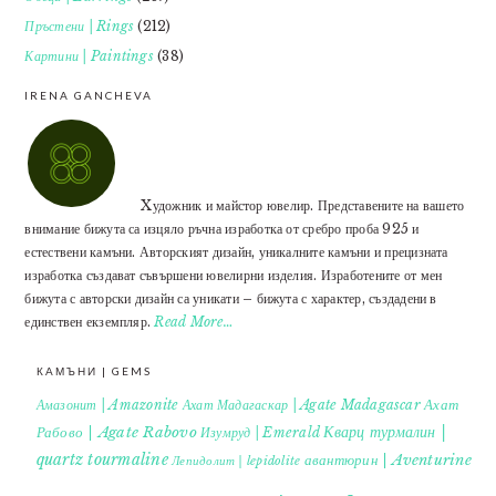
Пръстени | Rings
(212)
Картини | Paintings
(38)
IRENA GANCHEVA
Xудожник и майстор ювелир. Представените на вашето
внимание бижута са изцяло ръчна изработка от сребро проба 925 и
естествени камъни. Авторският дизайн, уникалните камъни и прецизната
изработка създават съвършени ювелирни изделия. Изработените от мен
бижута с авторски дизайн са уникати – бижута с характер, създадени в
единствен екземпляр.
Read More…
КАМЪНИ | GEMS
Ахат
Амазонит | Amazonite
Ахат Мадагаскар | Agate Madagascar
Кварц турмалин |
Рабово | Agate Rabovo
Изумруд | Emerald
quartz tourmaline
авантюрин | Aventurine
Лепидолит | lepidolite