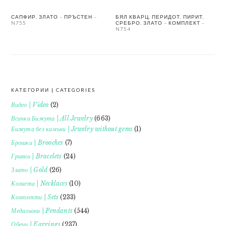
САПФИР, ЗЛАТО – ПРЪСТЕН –
БЯЛ КВАРЦ, ПЕРИДОТ, ПИРИТ,
N755
СРЕБРО, ЗЛАТО – КОМПЛЕКТ –
N754
КАТЕГОРИИ | CATEGORIES
FOOTER
Видео | Video
(2)
Всички Бижута | All Jewelry
(663)
Бижута без камъни | Jewelry without gems
(1)
Брошки | Brooches
(7)
Гривни | Bracelets
(24)
Злато | Gold
(26)
Колиета | Necklaces
(10)
Комплекти | Sets
(233)
Медальони | Pendants
(544)
Обеци | Earrings
(237)