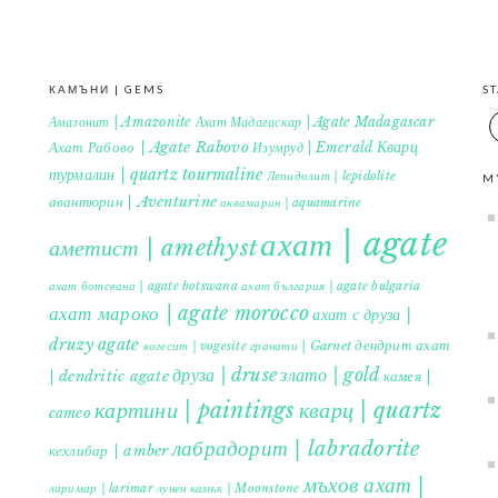
КАМЪНИ | GEMS
S
Амазонит | Amazonite
Ахат Мадагаскар | Agate Madagascar
Кварц
Ахат Рабово | Agate Rabovo
Изумруд | Emerald
турмалин | quartz tourmaline
Лепидолит | lepidolite
M
авантюрин | Aventurine
аквамарин | aquamarine
ахат | agate
аметист | amethyst
ахат ботсвана | agate botswana
ахат българия | agate bulgaria
ахат мароко | agate morocco
ахат с друза |
druzy agate
дендрит ахат
гранати | Garnet
вогесит | vogesite
друза | druse
злато | gold
| dendritic agate
камея |
картини | paintings
кварц | quartz
cameo
лабрадорит | labradorite
кехлибар | amber
мъхов ахат |
ларимар | larimar
лунен камък | Moonstone