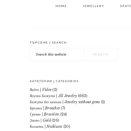
HOME
JEWELLERY
ЗЛАТО
ТЪРСЕНЕ | SEARCH
PRIMARY
Search
SIDEBAR
this
website
КАТЕГОРИИ | CATEGORIES
Видео | Video
(2)
Всички Бижута | All Jewelry
(663)
Бижута без камъни | Jewelry without gems
(1)
Брошки | Brooches
(7)
Гривни | Bracelets
(24)
Злато | Gold
(26)
Колиета | Necklaces
(10)