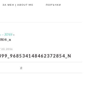
ЗА МЕН | ABOUT ME
ПОРЪЧКИ
кт – N769
»
2854_n
 23, 2016
399_968534148462372854_N
0