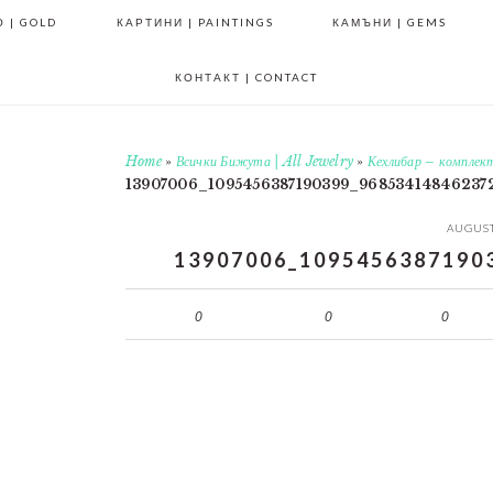
 | GOLD
КАРТИНИ | PAINTINGS
КАМЪНИ | GEMS
КОНТАКТ | CONTACT
Home
»
Всички Бижута | All Jewelry
»
Кехлибар – компле
13907006_1095456387190399_96853414846237
AUGUST
13907006_1095456387190
0
0
0