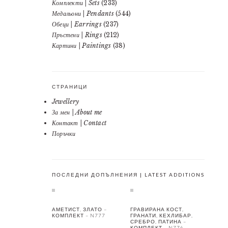
Комплекти | Sets
(233)
Медальони | Pendants
(544)
Обеци | Earrings
(237)
Пръстени | Rings
(212)
Картини | Paintings
(38)
СТРАНИЦИ
Jewellery
За мен | About me
Контакт | Contact
Поръчки
ПОСЛЕДНИ ДОПЪЛНЕНИЯ | LATEST ADDITIONS
АМЕТИСТ, ЗЛАТО –
ГРАВИРАНА КОСТ,
КОМПЛЕКТ – N777
ГРАНАТИ, КЕХЛИБАР,
СРЕБРО, ПАТИНА –
КОМПЛЕКТ – N776