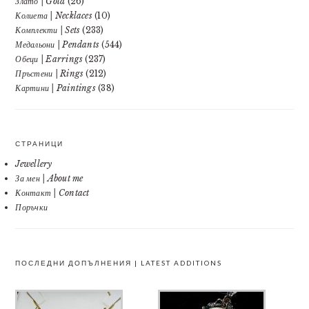
Злато | Gold
(26)
Колиета | Necklaces
(10)
Комплекти | Sets
(233)
Медальони | Pendants
(544)
Обеци | Earrings
(237)
Пръстени | Rings
(212)
Картини | Paintings
(38)
СТРАНИЦИ
Jewellery
За мен | About me
Контакт | Contact
Поръчки
ПОСЛЕДНИ ДОПЪЛНЕНИЯ | LATEST ADDITIONS