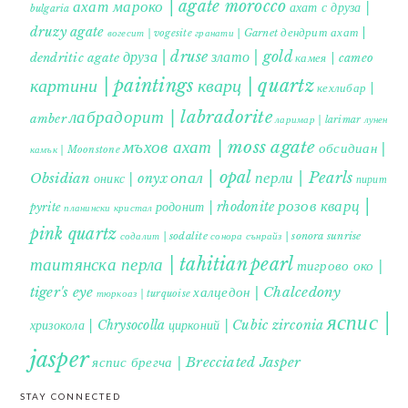
ахат мароко | agate morocco
ахат с друза |
bulgaria
druzy agate
дендрит ахат |
гранати | Garnet
вогесит | vogesite
друза | druse
злато | gold
dendritic agate
камея | cameo
картини | paintings
кварц | quartz
кехлибар |
лабрадорит | labradorite
amber
ларимар | larimar
лунен
мъхов ахат | moss agate
обсидиан |
камък | Moonstone
опал | opal
перли | Pearls
Obsidian
оникс | onyx
пирит |
розов кварц |
родонит | rhodonite
pyrite
планински кристал
pink quartz
содалит | sodalite
сонора сънрайз | sonora sunrise
таитянска перла | tahitian pearl
тигрово око |
tiger's eye
халцедон | Chalcedony
тюркоаз | turquoise
яспис |
хризокола | Chrysocolla
цирконий | Cubic zirconia
jasper
яспис брегча | Brecciated Jasper
STAY CONNECTED