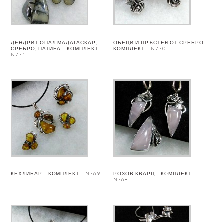
ДЕНДРИТ ОПАЛ МАДАГАСКАР,
ОБЕЦИ И ПРЪСТЕН ОТ СРЕБРО –
СРЕБРО, ПАТИНА – КОМПЛЕКТ –
КОМПЛЕКТ – N770
N771
КЕХЛИБАР – КОМПЛЕКТ – N769
РОЗОВ КВАРЦ – КОМПЛЕКТ –
N768