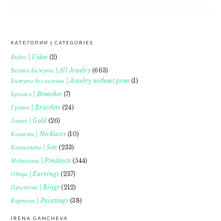
КАТЕГОРИИ | CATEGORIES
FOOTER
Видео | Video
(2)
Всички Бижута | All Jewelry
(663)
Бижута без камъни | Jewelry without gems
(1)
Брошки | Brooches
(7)
Гривни | Bracelets
(24)
Злато | Gold
(26)
Колиета | Necklaces
(10)
Комплекти | Sets
(233)
Медальони | Pendants
(544)
Обеци | Earrings
(237)
Пръстени | Rings
(212)
Картини | Paintings
(38)
IRENA GANCHEVA