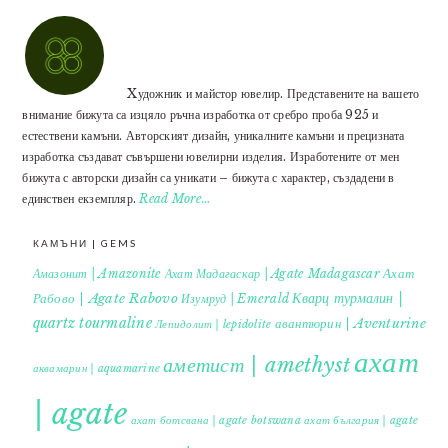
Xудожник и майстор ювелир. Представените на вашето
внимание бижута са изцяло ръчна изработка от сребро проба 925 и
естествени камъни. Авторският дизайн, уникалните камъни и прецизната
изработка създават съвършени ювелирни изделия. Изработените от мен
бижута с авторски дизайн са уникати – бижута с характер, създадени в
единствен екземпляр.
Read More…
КАМЪНИ | GEMS
Ахат
Амазонит | Amazonite
Ахат Мадагаскар | Agate Madagascar
Кварц турмалин |
Рабово | Agate Rabovo
Изумруд | Emerald
quartz tourmaline
авантюрин | Aventurine
Лепидолит | lepidolite
ахат
аметист | amethyst
аквамарин | aquamarine
| agate
ахат ботсвана | agate botswana
ахат българия | agate