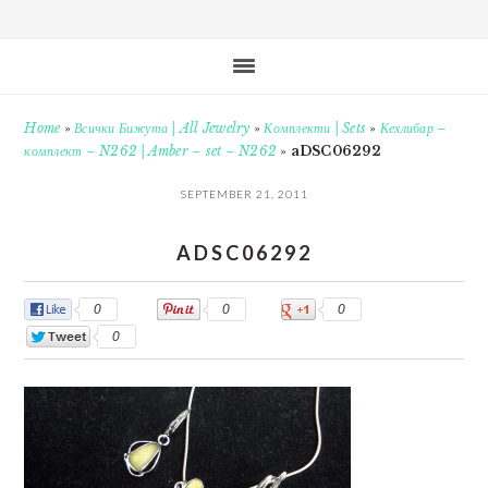
Home
»
Всички Бижута | All Jewelry
»
Комплекти | Sets
»
Кехлибар –
комплект – N262 | Amber – set – N262
»
aDSC06292
SEPTEMBER 21, 2011
ADSC06292
0
0
0
0