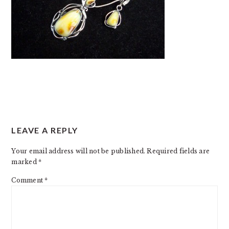
READER
LEAVE A REPLY
INTERACTIONS
Your email address will not be published.
Required fields are
marked
*
Comment
*