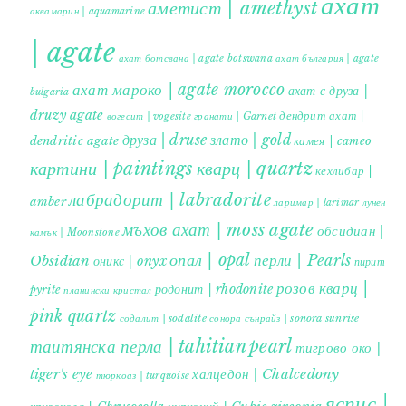
ахат
аметист | amethyst
аквамарин | aquamarine
| agate
ахат ботсвана | agate botswana
ахат българия | agate
ахат мароко | agate morocco
ахат с друза |
bulgaria
druzy agate
дендрит ахат |
гранати | Garnet
вогесит | vogesite
друза | druse
злато | gold
dendritic agate
камея | cameo
картини | paintings
кварц | quartz
кехлибар |
лабрадорит | labradorite
amber
ларимар | larimar
лунен
мъхов ахат | moss agate
обсидиан |
камък | Moonstone
опал | opal
перли | Pearls
Obsidian
оникс | onyx
пирит |
розов кварц |
родонит | rhodonite
pyrite
планински кристал
pink quartz
содалит | sodalite
сонора сънрайз | sonora sunrise
таитянска перла | tahitian pearl
тигрово око |
tiger's eye
халцедон | Chalcedony
тюркоаз | turquoise
яспис |