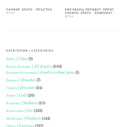
САПФИР, ЗЛАТО – ПРЪСТЕН –
БЯЛ КВАРЦ, ПЕРИДОТ, ПИРИТ,
N755
СРЕБРО, ЗЛАТО – КОМПЛЕКТ –
N754
КАТЕГОРИИ | CATEGORIES
FOOTER
Видео | Video
(2)
Всички Бижута | All Jewelry
(663)
Бижута без камъни | Jewelry without gems
(1)
Брошки | Brooches
(7)
Гривни | Bracelets
(24)
Злато | Gold
(26)
Колиета | Necklaces
(10)
Комплекти | Sets
(233)
Медальони | Pendants
(544)
Обеци | Earrings
(237)