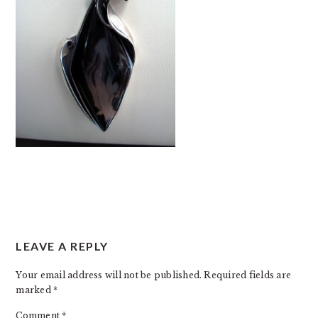
READER
LEAVE A REPLY
INTERACTIONS
Your email address will not be published.
Required fields are
marked
*
Comment
*