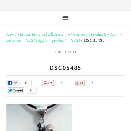
Home
»
Всички Бижута | All Jewelry
»
Медальони | Pendants
»
Ахат –
медальон – N221 | Agate – pendant – N221
»
DSC05485
JUNE 1, 2011
DSC05485
0
0
0
0