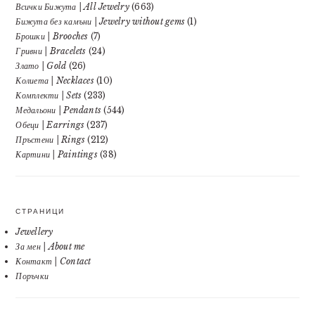
Всички Бижута | All Jewelry
(663)
Бижута без камъни | Jewelry without gems
(1)
Брошки | Brooches
(7)
Гривни | Bracelets
(24)
Злато | Gold
(26)
Колиета | Necklaces
(10)
Комплекти | Sets
(233)
Медальони | Pendants
(544)
Обеци | Earrings
(237)
Пръстени | Rings
(212)
Картини | Paintings
(38)
СТРАНИЦИ
Jewellery
За мен | About me
Контакт | Contact
Поръчки