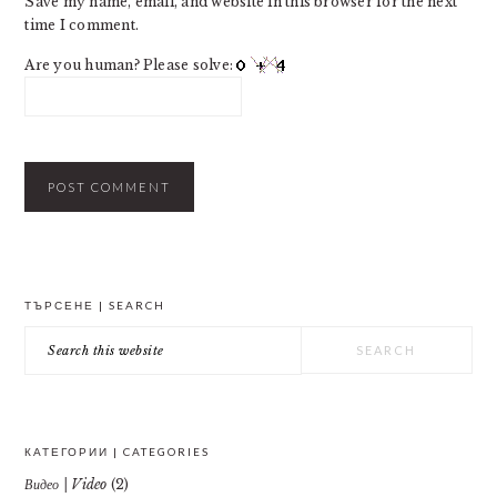
Save my name, email, and website in this browser for the next
time I comment.
Are you human? Please solve:
PRIMARY
ТЪРСЕНЕ | SEARCH
SIDEBAR
Search
this
website
КАТЕГОРИИ | CATEGORIES
Видео | Video
(2)