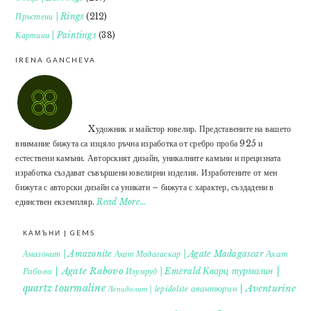
Пръстени | Rings
(212)
Картини | Paintings
(38)
IRENA GANCHEVA
Xудожник и майстор ювелир. Представените на вашето
внимание бижута са изцяло ръчна изработка от сребро проба 925 и
естествени камъни. Авторският дизайн, уникалните камъни и прецизната
изработка създават съвършени ювелирни изделия. Изработените от мен
бижута с авторски дизайн са уникати – бижута с характер, създадени в
единствен екземпляр.
Read More…
КАМЪНИ | GEMS
Ахат
Амазонит | Amazonite
Ахат Мадагаскар | Agate Madagascar
Кварц турмалин |
Рабово | Agate Rabovo
Изумруд | Emerald
quartz tourmaline
авантюрин | Aventurine
Лепидолит | lepidolite