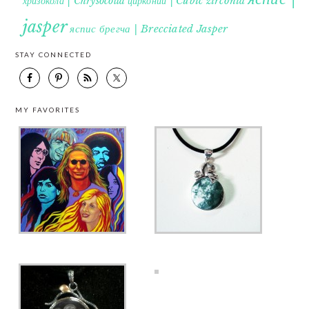
хризокола | Chrysocolla
цирконий | Cubic zirconia
jasper
яспис брегча | Brecciated Jasper
STAY CONNECTED
MY FAVORITES