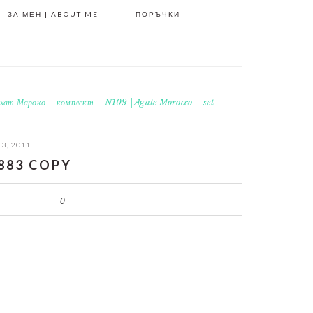
ЗА МЕН | ABOUT ME
ПОРЪЧКИ
хат Мароко – комплект – N109 | Agate Morocco – set –
 3, 2011
883 COPY
0