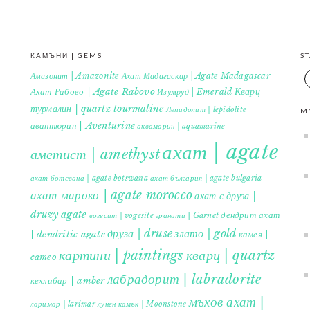
КАМЪНИ | GEMS
S
Амазонит | Amazonite
Ахат Мадагаскар | Agate Madagascar
Кварц
Ахат Рабово | Agate Rabovo
Изумруд | Emerald
турмалин | quartz tourmaline
Лепидолит | lepidolite
M
авантюрин | Aventurine
аквамарин | aquamarine
ахат | agate
аметист | amethyst
ахат ботсвана | agate botswana
ахат българия | agate bulgaria
ахат мароко | agate morocco
ахат с друза |
druzy agate
дендрит ахат
гранати | Garnet
вогесит | vogesite
друза | druse
злато | gold
| dendritic agate
камея |
картини | paintings
кварц | quartz
cameo
лабрадорит | labradorite
кехлибар | amber
мъхов ахат |
ларимар | larimar
лунен камък | Moonstone