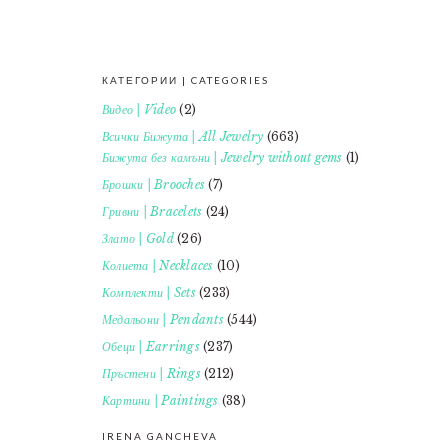
КАТЕГОРИИ | CATEGORIES
FOOTER
Видео | Video
(2)
Всички Бижута | All Jewelry
(663)
Бижута без камъни | Jewelry without gems
(1)
Брошки | Brooches
(7)
Гривни | Bracelets
(24)
Злато | Gold
(26)
Колиета | Necklaces
(10)
Комплекти | Sets
(233)
Медальони | Pendants
(544)
Обеци | Earrings
(237)
Пръстени | Rings
(212)
Картини | Paintings
(38)
IRENA GANCHEVA