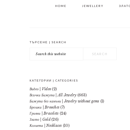
HOME
JEWELLERY
ЗЛАТО
ТЪРСЕНЕ | SEARCH
PRIMARY
Search
SIDEBAR
this
website
КАТЕГОРИИ | CATEGORIES
Видео | Video
(2)
Всички Бижута | All Jewelry
(663)
Бижута без камъни | Jewelry without gems
(1)
Брошки | Brooches
(7)
Гривни | Bracelets
(24)
Злато | Gold
(26)
Колиета | Necklaces
(10)