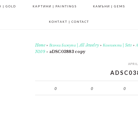
 | GOLD
КАРТИНИ | PAINTINGS
КАМЪНИ | GEMS
КОНТАКТ | CONTACT
Home
»
Всички Бижута | All Jewelry
»
Комплекти | Sets
»
А
N109
»
aDSC03883 copy
APRIL
ADSC03
0
0
0