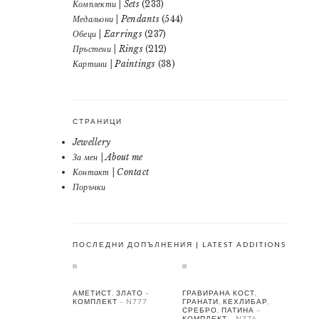
Комплекти | Sets
(233)
Медальони | Pendants
(544)
Обеци | Earrings
(237)
Пръстени | Rings
(212)
Картини | Paintings
(38)
СТРАНИЦИ
Jewellery
За мен | About me
Контакт | Contact
Поръчки
ПОСЛЕДНИ ДОПЪЛНЕНИЯ | LATEST ADDITIONS
АМЕТИСТ, ЗЛАТО –
ГРАВИРАНА КОСТ,
КОМПЛЕКТ – N777
ГРАНАТИ, КЕХЛИБАР,
СРЕБРО, ПАТИНА –
КОМПЛЕКТ – N776