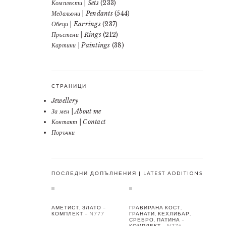
Комплекти | Sets
(233)
Медальони | Pendants
(544)
Обеци | Earrings
(237)
Пръстени | Rings
(212)
Картини | Paintings
(38)
СТРАНИЦИ
Jewellery
За мен | About me
Контакт | Contact
Поръчки
ПОСЛЕДНИ ДОПЪЛНЕНИЯ | LATEST ADDITIONS
АМЕТИСТ, ЗЛАТО –
ГРАВИРАНА КОСТ,
КОМПЛЕКТ – N777
ГРАНАТИ, КЕХЛИБАР,
СРЕБРО, ПАТИНА –
КОМПЛЕКТ – N776