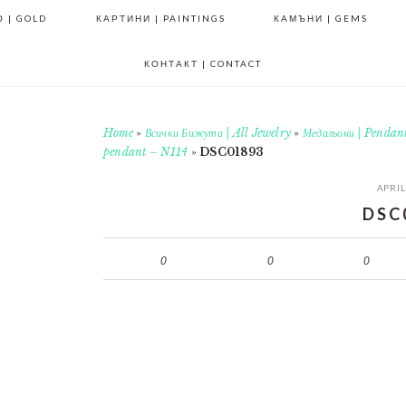
 | GOLD
КАРТИНИ | PAINTINGS
КАМЪНИ | GEMS
КОНТАКТ | CONTACT
Home
»
Всички Бижута | All Jewelry
»
Медальони | Pendan
pendant – N114
»
DSC01893
APRIL
DSC
0
0
0