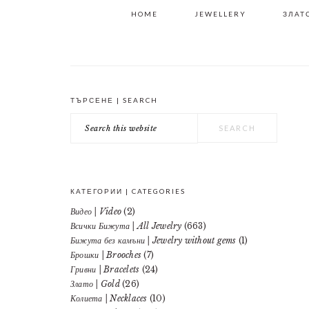
HOME
JEWELLERY
ЗЛАТО
ТЪРСЕНЕ | SEARCH
PRIMARY
Search
SIDEBAR
this
website
КАТЕГОРИИ | CATEGORIES
Видео | Video
(2)
Всички Бижута | All Jewelry
(663)
Бижута без камъни | Jewelry without gems
(1)
Брошки | Brooches
(7)
Гривни | Bracelets
(24)
Злато | Gold
(26)
Колиета | Necklaces
(10)