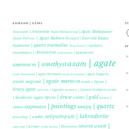
КАМЪНИ | GEMS
S
Амазонит | Amazonite
Ахат Мадагаскар | Agate Madagascar
Кварц
Ахат Рабово | Agate Rabovo
Изумруд | Emerald
турмалин | quartz tourmaline
Лепидолит | lepidolite
M
авантюрин | Aventurine
аквамарин | aquamarine
ахат | agate
аметист | amethyst
ахат ботсвана | agate botswana
ахат българия | agate bulgaria
ахат мароко | agate morocco
ахат с друза |
druzy agate
дендрит ахат
гранати | Garnet
вогесит | vogesite
друза | druse
злато | gold
| dendritic agate
камея |
картини | paintings
кварц | quartz
cameo
лабрадорит | labradorite
кехлибар | amber
мъхов ахат |
ларимар | larimar
лунен камък | Moonstone