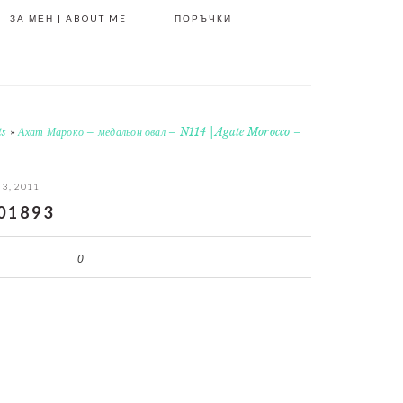
ЗА МЕН | ABOUT ME
ПОРЪЧКИ
ts
»
Ахат Мароко – медальон овал – N114 | Agate Morocco –
 3, 2011
01893
0