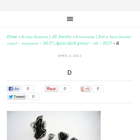
Home
»
Всички Бижута | All Jewelry
»
Комплекти | Sets
»
Ахат (тъмно
зелен) – комплект – N177 | Agate (dark green) – set – N177
»
d
APRIL 3, 2011
D
0
0
0
0