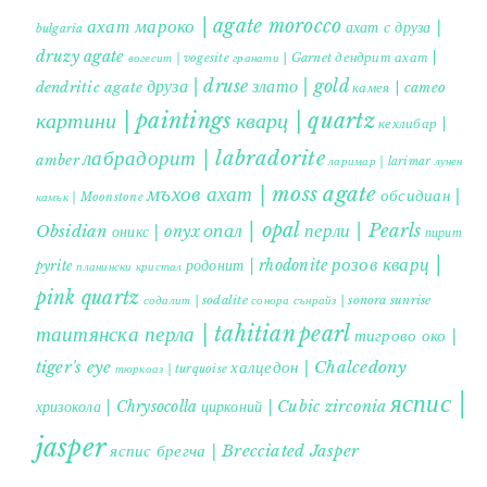
ахат мароко | agate morocco
ахат с друза |
bulgaria
druzy agate
дендрит ахат |
гранати | Garnet
вогесит | vogesite
друза | druse
злато | gold
dendritic agate
камея | cameo
картини | paintings
кварц | quartz
кехлибар |
лабрадорит | labradorite
amber
ларимар | larimar
лунен
мъхов ахат | moss agate
обсидиан |
камък | Moonstone
опал | opal
перли | Pearls
Obsidian
оникс | onyx
пирит |
розов кварц |
родонит | rhodonite
pyrite
планински кристал
pink quartz
содалит | sodalite
сонора сънрайз | sonora sunrise
таитянска перла | tahitian pearl
тигрово око |
tiger's eye
халцедон | Chalcedony
тюркоаз | turquoise
яспис |
хризокола | Chrysocolla
цирконий | Cubic zirconia
jasper
яспис брегча | Brecciated Jasper