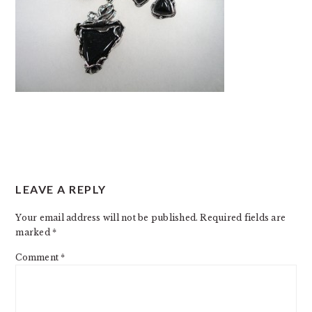
READER
LEAVE A REPLY
INTERACTIONS
Your email address will not be published.
Required fields are
marked
*
Comment
*