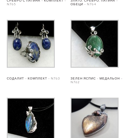
СРЕБРО С ПАТИНА – КОМПЛЕКТ –
ЗЛАТО, СРЕБРО, ПАТИНА –
N765
ОБЕЦИ – N764
СОДАЛИТ – КОМПЛЕКТ – N763
ЗЕЛЕН ЯСПИС – МЕДАЛЬОН –
N762