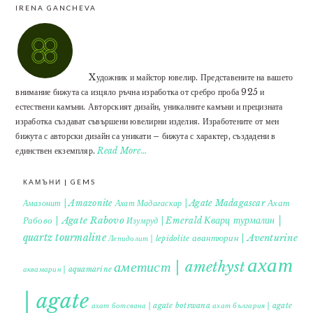
IRENA GANCHEVA
Xудожник и майстор ювелир. Представените на вашето
внимание бижута са изцяло ръчна изработка от сребро проба 925 и
естествени камъни. Авторският дизайн, уникалните камъни и прецизната
изработка създават съвършени ювелирни изделия. Изработените от мен
бижута с авторски дизайн са уникати – бижута с характер, създадени в
единствен екземпляр.
Read More…
КАМЪНИ | GEMS
Ахат
Амазонит | Amazonite
Ахат Мадагаскар | Agate Madagascar
Кварц турмалин |
Рабово | Agate Rabovo
Изумруд | Emerald
quartz tourmaline
авантюрин | Aventurine
Лепидолит | lepidolite
ахат
аметист | amethyst
аквамарин | aquamarine
| agate
ахат ботсвана | agate botswana
ахат българия | agate