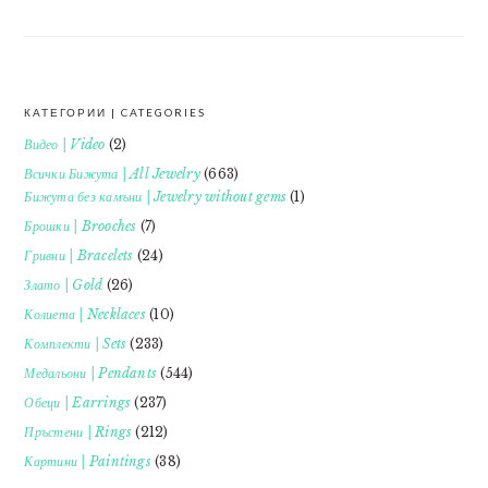
КАТЕГОРИИ | CATEGORIES
FOOTER
Видео | Video
(2)
Всички Бижута | All Jewelry
(663)
Бижута без камъни | Jewelry without gems
(1)
Брошки | Brooches
(7)
Гривни | Bracelets
(24)
Злато | Gold
(26)
Колиета | Necklaces
(10)
Комплекти | Sets
(233)
Медальони | Pendants
(544)
Обеци | Earrings
(237)
Пръстени | Rings
(212)
Картини | Paintings
(38)