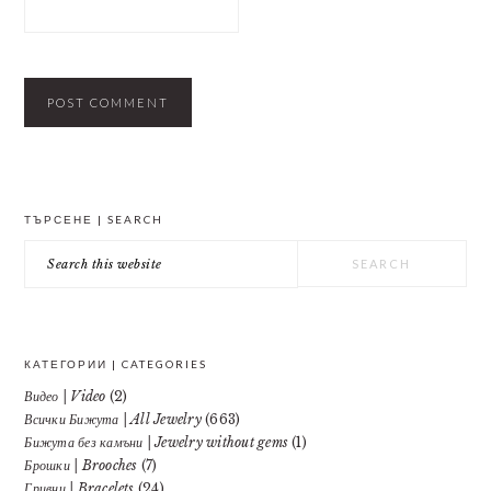
PRIMARY
ТЪРСЕНЕ | SEARCH
SIDEBAR
Search
this
website
КАТЕГОРИИ | CATEGORIES
Видео | Video
(2)
Всички Бижута | All Jewelry
(663)
Бижута без камъни | Jewelry without gems
(1)
Брошки | Brooches
(7)
Гривни | Bracelets
(24)