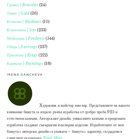
Гривни | Bracelets
(24)
Злато | Gold
(26)
Колиета | Necklaces
(10)
Комплекти | Sets
(233)
Медальони | Pendants
(544)
Обеци | Earrings
(237)
Пръстени | Rings
(212)
Картини | Paintings
(38)
IRENA GANCHEVA
Xудожник и майстор ювелир. Представените на вашето
внимание бижута са изцяло ръчна изработка от сребро проба 925 и
естествени камъни. Авторският дизайн, уникалните камъни и прецизната
изработка създават съвършени ювелирни изделия. Изработените от мен
бижута с авторски дизайн са уникати – бижута с характер, създадени в
единствен екземпляр.
Read More…