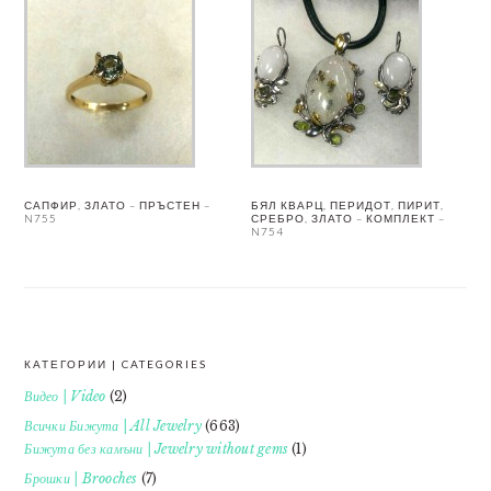
САПФИР, ЗЛАТО – ПРЪСТЕН –
БЯЛ КВАРЦ, ПЕРИДОТ, ПИРИТ,
N755
СРЕБРО, ЗЛАТО – КОМПЛЕКТ –
N754
КАТЕГОРИИ | CATEGORIES
FOOTER
Видео | Video
(2)
Всички Бижута | All Jewelry
(663)
Бижута без камъни | Jewelry without gems
(1)
Брошки | Brooches
(7)