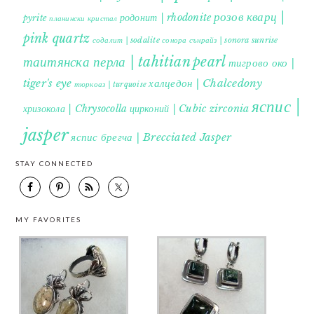
розов кварц |
родонит | rhodonite
pyrite
планински кристал
pink quartz
содалит | sodalite
сонора сънрайз | sonora sunrise
таитянска перла | tahitian pearl
тигрово око |
tiger's eye
халцедон | Chalcedony
тюркоаз | turquoise
яспис |
хризокола | Chrysocolla
цирконий | Cubic zirconia
jasper
яспис брегча | Brecciated Jasper
STAY CONNECTED
MY FAVORITES