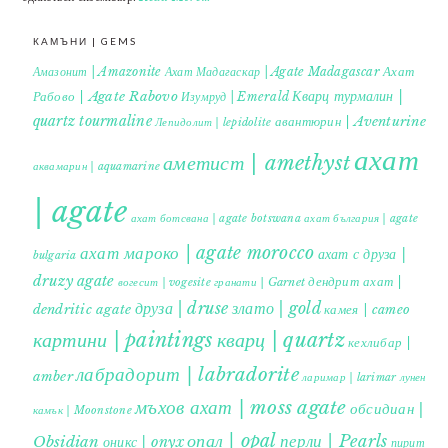
КАМЪНИ | GEMS
Ахат
Амазонит | Amazonite
Ахат Мадагаскар | Agate Madagascar
Кварц турмалин |
Рабово | Agate Rabovo
Изумруд | Emerald
quartz tourmaline
авантюрин | Aventurine
Лепидолит | lepidolite
ахат
аметист | amethyst
аквамарин | aquamarine
| agate
ахат ботсвана | agate botswana
ахат българия | agate
ахат мароко | agate morocco
ахат с друза |
bulgaria
druzy agate
дендрит ахат |
гранати | Garnet
вогесит | vogesite
друза | druse
злато | gold
dendritic agate
камея | cameo
картини | paintings
кварц | quartz
кехлибар |
лабрадорит | labradorite
amber
ларимар | larimar
лунен
мъхов ахат | moss agate
обсидиан |
камък | Moonstone
опал | opal
перли | Pearls
Obsidian
оникс | onyx
пирит |