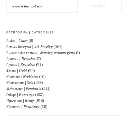
SIDEBAR
Search
this
website
КАТЕГОРИИ | CATEGORIES
Видео | Video
(2)
Всички Бижута | All Jewelry
(663)
Бижута без камъни | Jewelry without gems
(1)
Брошки | Brooches
(7)
Гривни | Bracelets
(24)
Злато | Gold
(26)
Колиета | Necklaces
(10)
Комплекти | Sets
(233)
Медальони | Pendants
(544)
Обеци | Earrings
(237)
Пръстени | Rings
(212)
Картини | Paintings
(38)