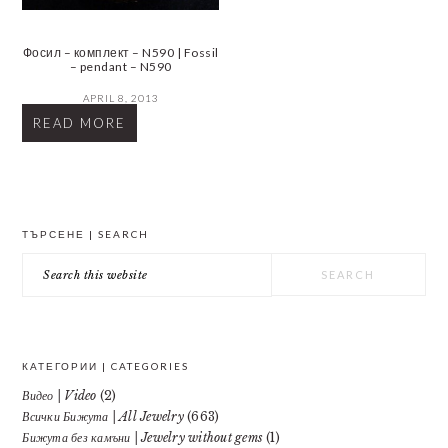
Фосил – комплект – N590 | Fossil
– pendant – N590
APRIL 8, 2013
READ MORE
PRIMARY
ТЪРСЕНЕ | SEARCH
SIDEBAR
Search
this
website
КАТЕГОРИИ | CATEGORIES
Видео | Video
(2)
Всички Бижута | All Jewelry
(663)
Бижута без камъни | Jewelry without gems
(1)