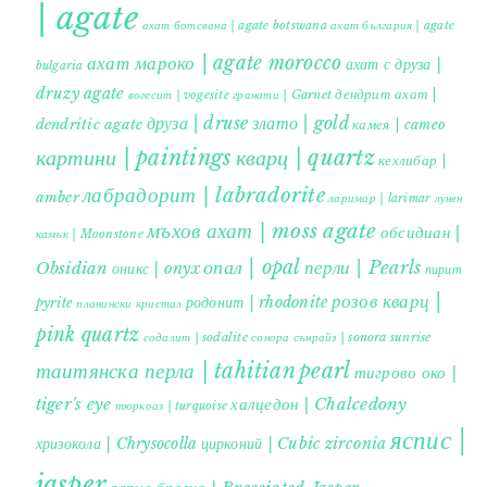
| agate
ахат ботсвана | agate botswana
ахат българия | agate
ахат мароко | agate morocco
ахат с друза |
bulgaria
druzy agate
дендрит ахат |
гранати | Garnet
вогесит | vogesite
друза | druse
злато | gold
dendritic agate
камея | cameo
картини | paintings
кварц | quartz
кехлибар |
лабрадорит | labradorite
amber
ларимар | larimar
лунен
мъхов ахат | moss agate
обсидиан |
камък | Moonstone
опал | opal
перли | Pearls
Obsidian
оникс | onyx
пирит |
розов кварц |
родонит | rhodonite
pyrite
планински кристал
pink quartz
содалит | sodalite
сонора сънрайз | sonora sunrise
таитянска перла | tahitian pearl
тигрово око |
tiger's eye
халцедон | Chalcedony
тюркоаз | turquoise
яспис |
хризокола | Chrysocolla
цирконий | Cubic zirconia
jasper