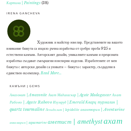
Картини | Paintings
(38)
IRENA GANCHEVA
Xудожник и майстор ювелир. Представените на вашето
внимание бижута са изцяло ръчна изработка от сребро проба 925 и
естествени камъни. Авторският дизайн, уникалните камъни и прецизната
изработка създават съвършени ювелирни изделия. Изработените от мен
бижута с авторски дизайн са уникати – бижута с характер, създадени в
единствен екземпляр.
Read More…
КАМЪНИ | GEMS
Ахат
Амазонит | Amazonite
Ахат Мадагаскар | Agate Madagascar
Кварц турмалин |
Рабово | Agate Rabovo
Изумруд | Emerald
quartz tourmaline
авантюрин | Aventurine
Лепидолит | lepidolite
ахат
аметист | amethyst
аквамарин | aquamarine