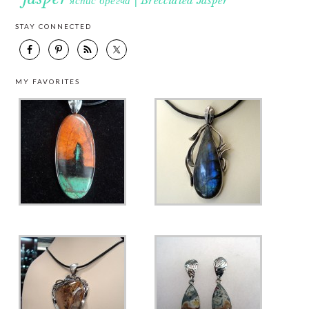
яспис брегча | Brecciated Jasper
STAY CONNECTED
MY FAVORITES