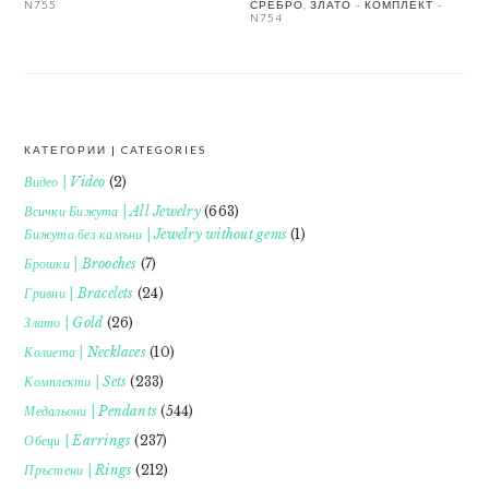
N755
СРЕБРО, ЗЛАТО – КОМПЛЕКТ –
N754
КАТЕГОРИИ | CATEGORIES
FOOTER
Видео | Video
(2)
Всички Бижута | All Jewelry
(663)
Бижута без камъни | Jewelry without gems
(1)
Брошки | Brooches
(7)
Гривни | Bracelets
(24)
Злато | Gold
(26)
Колиета | Necklaces
(10)
Комплекти | Sets
(233)
Медальони | Pendants
(544)
Обеци | Earrings
(237)
Пръстени | Rings
(212)