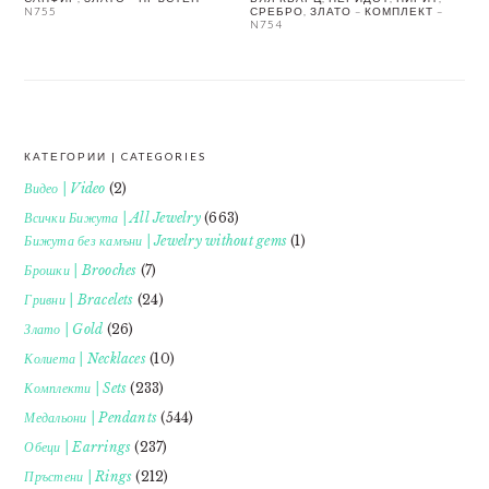
N755
СРЕБРО, ЗЛАТО – КОМПЛЕКТ –
N754
КАТЕГОРИИ | CATEGORIES
FOOTER
Видео | Video
(2)
Всички Бижута | All Jewelry
(663)
Бижута без камъни | Jewelry without gems
(1)
Брошки | Brooches
(7)
Гривни | Bracelets
(24)
Злато | Gold
(26)
Колиета | Necklaces
(10)
Комплекти | Sets
(233)
Медальони | Pendants
(544)
Обеци | Earrings
(237)
Пръстени | Rings
(212)