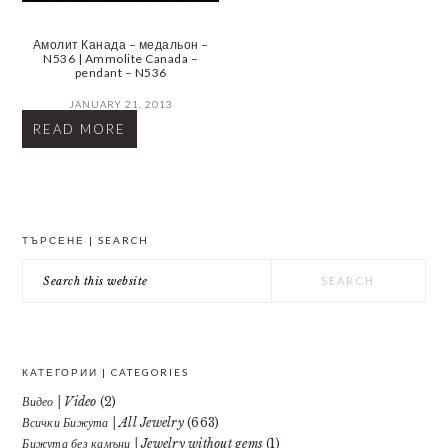
Амолит Канада – медальон –
N536 | Ammolite Canada –
pendant – N536
JANUARY 21, 2013
READ MORE
PRIMARY
ТЪРСЕНЕ | SEARCH
SIDEBAR
Search
this
website
КАТЕГОРИИ | CATEGORIES
Видео | Video
(2)
Всички Бижута | All Jewelry
(663)
Бижута без камъни | Jewelry without gems
(1)