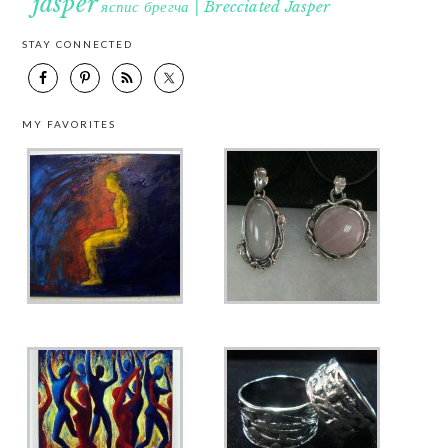
jasper
яспис брегча | Brecciated Jasper
STAY CONNECTED
MY FAVORITES