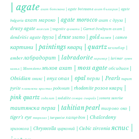
| agate
ахат ботсвана | agate botswana
ахат българия | agate
ахат мароко | agate morocco
ахат с друза |
bulgaria
druzy agate
дендрит ахат |
гранати | Garnet
вогесит | vogesite
друза | druse
злато | gold
dendritic agate
камея | cameo
картини | paintings
кварц | quartz
кехлибар |
лабрадорит | labradorite
amber
ларимар | larimar
лунен
мъхов ахат | moss agate
обсидиан |
камък | Moonstone
опал | opal
перли | Pearls
Obsidian
оникс | onyx
пирит |
розов кварц |
родонит | rhodonite
pyrite
планински кристал
pink quartz
содалит | sodalite
сонора сънрайз | sonora sunrise
таитянска перла | tahitian pearl
тигрово око |
tiger's eye
халцедон | Chalcedony
тюркоаз | turquoise
яспис |
хризокола | Chrysocolla
цирконий | Cubic zirconia