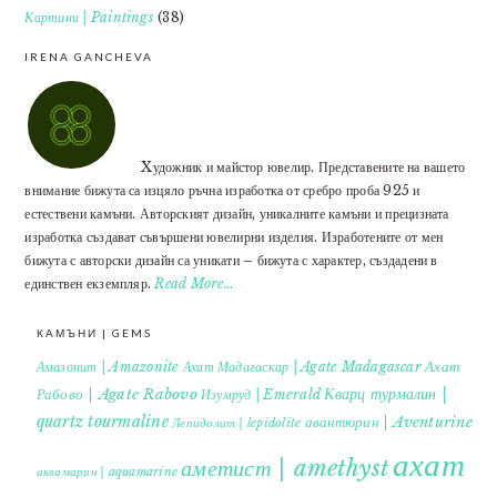
Картини | Paintings
(38)
IRENA GANCHEVA
Xудожник и майстор ювелир. Представените на вашето
внимание бижута са изцяло ръчна изработка от сребро проба 925 и
естествени камъни. Авторският дизайн, уникалните камъни и прецизната
изработка създават съвършени ювелирни изделия. Изработените от мен
бижута с авторски дизайн са уникати – бижута с характер, създадени в
единствен екземпляр.
Read More…
КАМЪНИ | GEMS
Ахат
Амазонит | Amazonite
Ахат Мадагаскар | Agate Madagascar
Кварц турмалин |
Рабово | Agate Rabovo
Изумруд | Emerald
quartz tourmaline
авантюрин | Aventurine
Лепидолит | lepidolite
ахат
аметист | amethyst
аквамарин | aquamarine