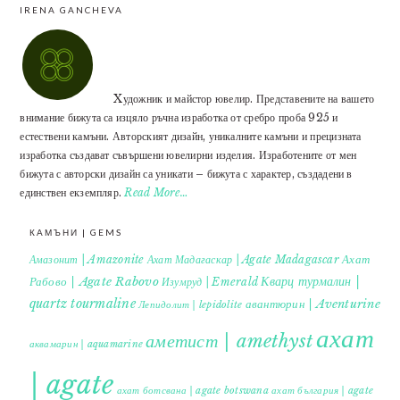
IRENA GANCHEVA
Xудожник и майстор ювелир. Представените на вашето
внимание бижута са изцяло ръчна изработка от сребро проба 925 и
естествени камъни. Авторският дизайн, уникалните камъни и прецизната
изработка създават съвършени ювелирни изделия. Изработените от мен
бижута с авторски дизайн са уникати – бижута с характер, създадени в
единствен екземпляр.
Read More…
КАМЪНИ | GEMS
Ахат
Амазонит | Amazonite
Ахат Мадагаскар | Agate Madagascar
Кварц турмалин |
Рабово | Agate Rabovo
Изумруд | Emerald
quartz tourmaline
авантюрин | Aventurine
Лепидолит | lepidolite
ахат
аметист | amethyst
аквамарин | aquamarine
| agate
ахат ботсвана | agate botswana
ахат българия | agate