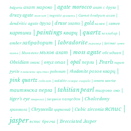
ахат мароко | agate morocco
ахат с друза |
bulgaria
druzy agate
дендрит ахат |
гранати | Garnet
вогесит | vogesite
друза | druse
злато | gold
dendritic agate
камея | cameo
картини | paintings
кварц | quartz
кехлибар |
лабрадорит | labradorite
amber
ларимар | larimar
лунен
мъхов ахат | moss agate
обсидиан |
камък | Moonstone
опал | opal
перли | Pearls
Obsidian
оникс | onyx
пирит |
розов кварц |
родонит | rhodonite
pyrite
планински кристал
pink quartz
содалит | sodalite
сонора сънрайз | sonora sunrise
таитянска перла | tahitian pearl
тигрово око |
tiger's eye
халцедон | Chalcedony
тюркоаз | turquoise
яспис |
хризокола | Chrysocolla
цирконий | Cubic zirconia
jasper
яспис брегча | Brecciated Jasper