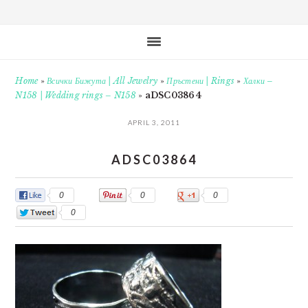
Home
»
Всички Бижута | All Jewelry
»
Пръстени | Rings
»
Халки –
N158 | Wedding rings – N158
»
aDSC03864
APRIL 3, 2011
ADSC03864
0
0
0
0