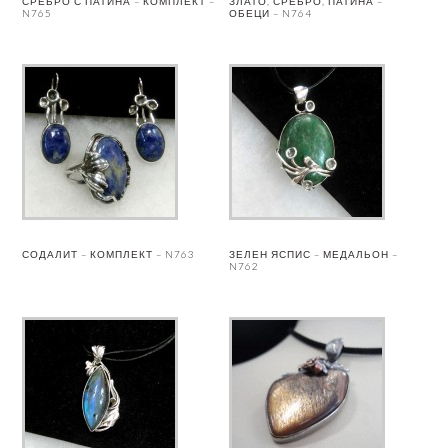
СРЕБРО С ПАТИНА – КОМПЛЕКТ –
ЗЛАТО, СРЕБРО, ПАТИНА –
N765
ОБЕЦИ – N764
СОДАЛИТ – КОМПЛЕКТ – N763
ЗЕЛЕН ЯСПИС – МЕДАЛЬОН –
N762