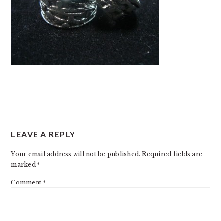
READER
LEAVE A REPLY
INTERACTIONS
Your email address will not be published.
Required fields are
marked
*
Comment
*