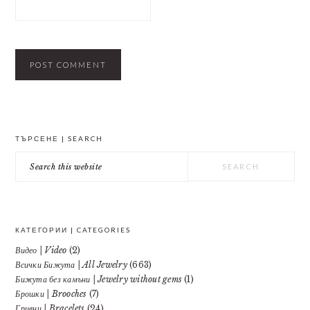
PRIMARY
ТЪРСЕНЕ | SEARCH
SIDEBAR
Search
this
website
КАТЕГОРИИ | CATEGORIES
Видео | Video
(2)
Всички Бижута | All Jewelry
(663)
Бижута без камъни | Jewelry without gems
(1)
Брошки | Brooches
(7)
Гривни | Bracelets
(24)