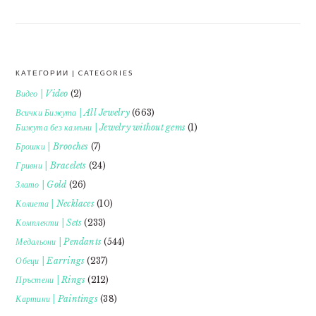
КАТЕГОРИИ | CATEGORIES
FOOTER
Видео | Video
(2)
Всички Бижута | All Jewelry
(663)
Бижута без камъни | Jewelry without gems
(1)
Брошки | Brooches
(7)
Гривни | Bracelets
(24)
Злато | Gold
(26)
Колиета | Necklaces
(10)
Комплекти | Sets
(233)
Медальони | Pendants
(544)
Обеци | Earrings
(237)
Пръстени | Rings
(212)
Картини | Paintings
(38)