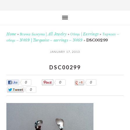
Home
»
Всички Бижута | All Jewelry
»
Обеци | Earrings
»
Тюркоаз –
обеци – N469 | Turquoise – earrings – N469
»
DSC00299
JANUARY 17, 2013
DSC00299
0
0
0
0