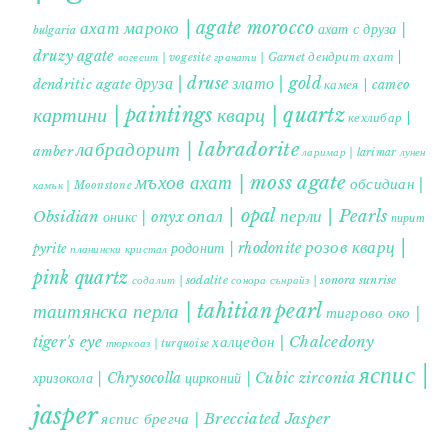
ахат мароко | agate morocco
ахат с друза |
bulgaria
druzy agate
дендрит ахат |
гранати | Garnet
вогесит | vogesite
друза | druse
злато | gold
dendritic agate
камея | cameo
картини | paintings
кварц | quartz
кехлибар |
лабрадорит | labradorite
amber
ларимар | larimar
лунен
мъхов ахат | moss agate
обсидиан |
камък | Moonstone
опал | opal
перли | Pearls
Obsidian
оникс | onyx
пирит |
розов кварц |
родонит | rhodonite
pyrite
планински кристал
pink quartz
содалит | sodalite
сонора сънрайз | sonora sunrise
таитянска перла | tahitian pearl
тигрово око |
tiger's eye
халцедон | Chalcedony
тюркоаз | turquoise
яспис |
хризокола | Chrysocolla
цирконий | Cubic zirconia
jasper
яспис брегча | Brecciated Jasper