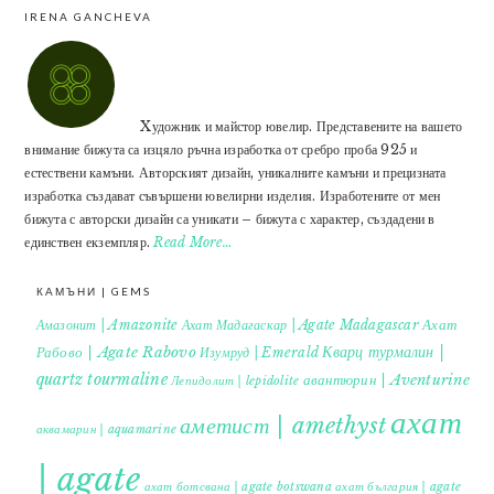
IRENA GANCHEVA
Xудожник и майстор ювелир. Представените на вашето
внимание бижута са изцяло ръчна изработка от сребро проба 925 и
естествени камъни. Авторският дизайн, уникалните камъни и прецизната
изработка създават съвършени ювелирни изделия. Изработените от мен
бижута с авторски дизайн са уникати – бижута с характер, създадени в
единствен екземпляр.
Read More…
КАМЪНИ | GEMS
Ахат
Амазонит | Amazonite
Ахат Мадагаскар | Agate Madagascar
Кварц турмалин |
Рабово | Agate Rabovo
Изумруд | Emerald
quartz tourmaline
авантюрин | Aventurine
Лепидолит | lepidolite
ахат
аметист | amethyst
аквамарин | aquamarine
| agate
ахат ботсвана | agate botswana
ахат българия | agate