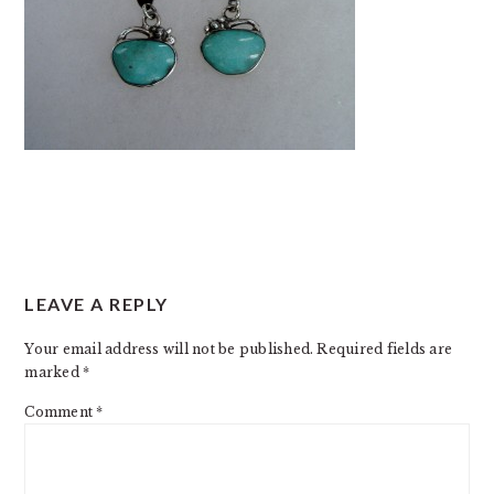
READER
LEAVE A REPLY
INTERACTIONS
Your email address will not be published.
Required fields are
marked
*
Comment
*