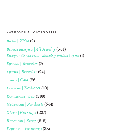
КАТЕГОРИИ | CATEGORIES
FOOTER
Видео | Video
(2)
Всички Бижута | All Jewelry
(663)
Бижута без камъни | Jewelry without gems
(1)
Брошки | Brooches
(7)
Гривни | Bracelets
(24)
Злато | Gold
(26)
Колиета | Necklaces
(10)
Комплекти | Sets
(233)
Медальони | Pendants
(544)
Обеци | Earrings
(237)
Пръстени | Rings
(212)
Картини | Paintings
(38)