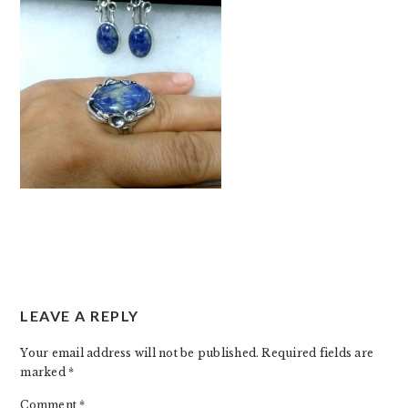
READER
LEAVE A REPLY
INTERACTIONS
Your email address will not be published.
Required fields are
marked
*
Comment
*