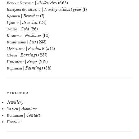
Всички Бижута | All Jewelry
(663)
Бижута без камъни | Jewelry without gems
(1)
Брошки | Brooches
(7)
Гривни | Bracelets
(24)
Злато | Gold
(26)
Колиета | Necklaces
(10)
Комплекти | Sets
(233)
Медальони | Pendants
(544)
Обеци | Earrings
(237)
Пръстени | Rings
(212)
Картини | Paintings
(38)
СТРАНИЦИ
Jewellery
За мен | About me
Контакт | Contact
Поръчки