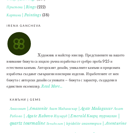
Пръстени | Rings
(212)
Картини | Paintings
(38)
IRENA GANCHEVA
Xудожник и майстор ювелир. Представените на вашето
внимание бижута са изцяло ръчна изработка от сребро проба 925 и
естествени камъни. Авторският дизайн, уникалните камъни и прецизната
изработка създават съвършени ювелирни изделия. Изработените от мен
бижута с авторски дизайн са уникати – бижута с характер, създадени в
единствен екземпляр.
Read More…
КАМЪНИ | GEMS
Ахат
Амазонит | Amazonite
Ахат Мадагаскар | Agate Madagascar
Кварц турмалин |
Рабово | Agate Rabovo
Изумруд | Emerald
quartz tourmaline
авантюрин | Aventurine
Лепидолит | lepidolite