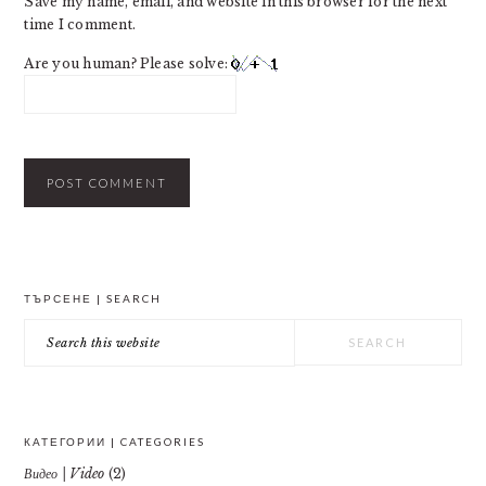
Save my name, email, and website in this browser for the next
time I comment.
Are you human? Please solve:
PRIMARY
ТЪРСЕНЕ | SEARCH
SIDEBAR
Search
this
website
КАТЕГОРИИ | CATEGORIES
Видео | Video
(2)