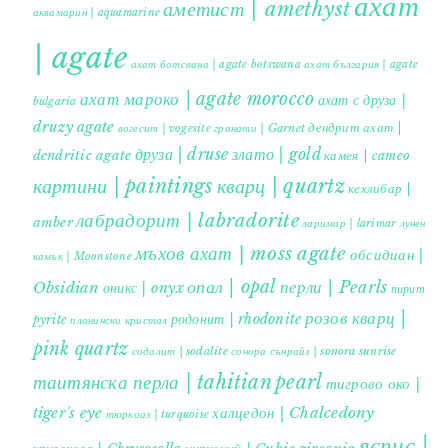
ахат
аметист | amethyst
аквамарин | aquamarine
| agate
ахат ботсвана | agate botswana
ахат българия | agate
ахат мароко | agate morocco
ахат с друза |
bulgaria
druzy agate
дендрит ахат |
гранати | Garnet
вогесит | vogesite
друза | druse
злато | gold
dendritic agate
камея | cameo
картини | paintings
кварц | quartz
кехлибар |
лабрадорит | labradorite
amber
ларимар | larimar
лунен
мъхов ахат | moss agate
обсидиан |
камък | Moonstone
опал | opal
перли | Pearls
Obsidian
оникс | onyx
пирит |
розов кварц |
родонит | rhodonite
pyrite
планински кристал
pink quartz
содалит | sodalite
сонора сънрайз | sonora sunrise
таитянска перла | tahitian pearl
тигрово око |
tiger's eye
халцедон | Chalcedony
тюркоаз | turquoise
яспис |