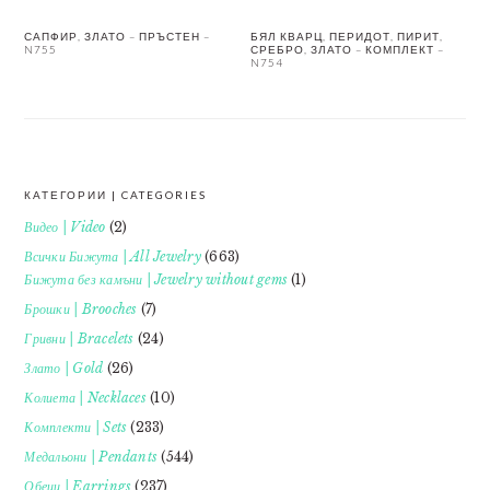
САПФИР, ЗЛАТО – ПРЪСТЕН –
БЯЛ КВАРЦ, ПЕРИДОТ, ПИРИТ,
N755
СРЕБРО, ЗЛАТО – КОМПЛЕКТ –
N754
КАТЕГОРИИ | CATEGORIES
FOOTER
Видео | Video
(2)
Всички Бижута | All Jewelry
(663)
Бижута без камъни | Jewelry without gems
(1)
Брошки | Brooches
(7)
Гривни | Bracelets
(24)
Злато | Gold
(26)
Колиета | Necklaces
(10)
Комплекти | Sets
(233)
Медальони | Pendants
(544)
Обеци | Earrings
(237)