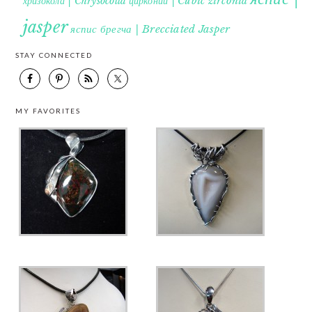
хризокола | Chrysocolla
цирконий | Cubic zirconia
jasper
яспис брегча | Brecciated Jasper
STAY CONNECTED
MY FAVORITES