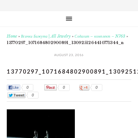
Home
»
Всички Бижута | All Jewelry
»
Содалит – комплект – N763
»
13770297_1071684802900891_1309251264410771344_n
AUGUST 23, 2016
13770297_1071684802900891_1309251
0
0
0
0